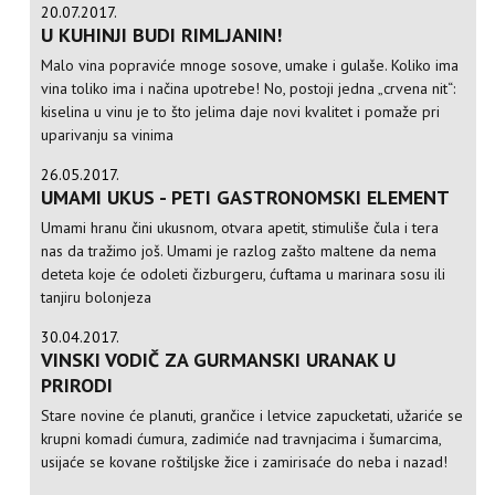
20.07.2017.
U KUHINJI BUDI RIMLJANIN!
Malo vina popraviće mnoge sosove, umake i gulaše. Koliko ima
vina toliko ima i načina upotrebe! No, postoji jedna „crvena nit“:
kiselina u vinu je to što jelima daje novi kvalitet i pomaže pri
uparivanju sa vinima
26.05.2017.
UMAMI UKUS - PETI GASTRONOMSKI ELEMENT
Umami hranu čini ukusnom, otvara apetit, stimuliše čula i tera
nas da tražimo još. Umami je razlog zašto maltene da nema
deteta koje će odoleti čizburgeru, ćuftama u marinara sosu ili
tanjiru bolonjeza
30.04.2017.
VINSKI VODIČ ZA GURMANSKI URANAK U
PRIRODI
Stare novine će planuti, grančice i letvice zapucketati, užariće se
krupni komadi ćumura, zadimiće nad travnjacima i šumarcima,
usijaće se kovane roštiljske žice i zamirisaće do neba i nazad!