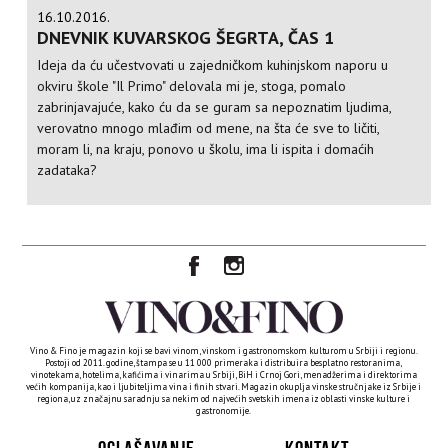
16.10.2016.
DNEVNIK KUVARSKOG ŠEGRTA, ČAS 1
Ideja da ću učestvovati u zajedničkom kuhinjskom naporu u
okviru škole "Il Primo" delovala mi je, stoga, pomalo
zabrinjavajuće, kako ću da se guram sa nepoznatim ljudima,
verovatno mnogo mlađim od mene, na šta će sve to ličiti,
moram li, na kraju, ponovo u školu, ima li ispita i domaćih
zadataka?
Vino & Fino je magazin koji se bavi vinom, vinskom i gastronomskom kulturom u Srbiji i regionu.
Postoji od 2011. godine, štampa se u 11 000 primeraka i distribuira besplatno restoranima,
vinotekama, hotelima, kafićima i vinarima u Srbiji, BiH i Crnoj Gori, menadžerima i direktorima
većih kompanija, kao i ljubiteljima vina i finih stvari. Magazin okuplja vinske stručnjake iz Srbije i
regiona, uz značajnu saradnju sa nekim od najvećih svetskih imena iz oblasti vinske kulture i
gastronomije.