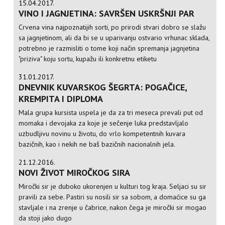
15.04.2017.
VINO I JAGNJETINA: SAVRŠEN USKRŠNJI PAR
Crvena vina najpoznatijih sorti, po prirodi stvari dobro se slažu
sa jagnjetinom, ali da bi se u uparivanju ostvario vrhunac sklada,
potrebno je razmisliti o tome koji način spremanja jagnjetina
"priziva" koju sortu, kupažu ili konkretnu etiketu
31.01.2017.
DNEVNIK KUVARSKOG ŠEGRTA: POGAČICE,
KREMPITA I DIPLOMA
Mala grupa kursista uspela je da za tri meseca prevali put od
momaka i devojaka za koje je sečenje luka predstavljalo
uzbudljivu novinu u životu, do vrlo kompetentnih kuvara
bazičnih, kao i nekih ne baš bazičnih nacionalnih jela.
21.12.2016.
NOVI ŽIVOT MIROČKOG SIRA
Miročki sir je duboko ukorenjen u kulturi tog kraja. Seljaci su sir
pravili za sebe. Pastiri su nosili sir sa sobom, a domaćice su ga
stavljale i na zrenje u čabrice, nakon čega je miročki sir mogao
da stoji jako dugo