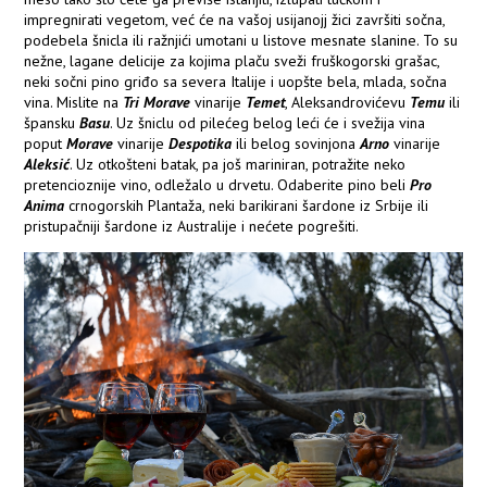
impregnirati vegetom, već će na vašoj usijanojj žici završiti sočna,
podebela šnicla ili ražnjići umotani u listove mesnate slanine. To su
nežne, lagane delicije za kojima plaču sveži fruškogorski grašac,
neki sočni pino griđo sa severa Italije i uopšte bela, mlada, sočna
vina. Mislite na
Tri Morave
vinarije
Temet
, Aleksandrovićevu
Temu
ili
špansku
Basu
. Uz šniclu od pilećeg belog leći će i svežija vina
poput
Morave
vinarije
Despotika
ili belog sovinjona
Arno
vinarije
Aleksić
. Uz otkošteni batak, pa još mariniran, potražite neko
pretencioznije vino, odležalo u drvetu. Odaberite pino beli
Pro
Anima
crnogorskih Plantaža, neki barikirani šardone iz Srbije ili
pristupačniji šardone iz Australije i nećete pogrešiti.