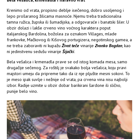
Bela vešalica, krmenadla i naravno vrat
Krenimo od vrata, propisno deblje isečenog, dobro usoljenog i
lepo prošaranog žilicama masnoće. Njemu treba tradicionalna
tamna ružica, župska ili šumadijska, a odgovaraće i banatski šiler. U
obzir dolazi i lakše crveno vino voćnog karaktera poput
italijanskog Bardolina, božolea za oznakom Villages, mlade
frankovke, Mačkovog ili Kišovog portugizera, negotinskog gamea, a
ne treba zaboraviti ni kupažu
Život teče
vinarije
Zvonko Bogdan
, kao
ni jedinstvenu sedušu vinarije
Šijački
.
Bela vešalica i krmenadla prave se od istog komada mesa, samo
drugačije sečenog. Za roštilj je svakako bolja vešalica, koju pravi
majstori umeju da pripreme tako da iz nje pljušte mesni sokovi. To
je meso ipak suvlje i nežnije od vrata, pa crvena vina nisu najbolji
izbor. Radije uzmite u obzir dobar barikirani šardone ili slično,
punije belo vino.