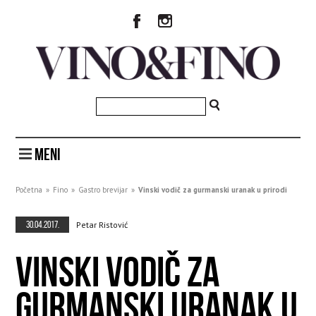
MENI
Početna
»
Fino
»
Gastro brevijar
»
Vinski vodič za gurmanski uranak u prirodi
30.04.2017.
Petar Ristović
VINSKI VODIČ ZA
GURMANSKI URANAK U