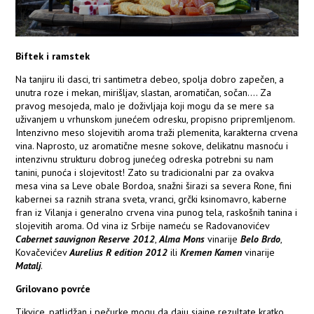
Biftek i ramstek
Na tanjiru ili dasci, tri santimetra debeo, spolja dobro zapečen, a
unutra roze i mekan, mirišljav, slastan, aromatičan, sočan.... Za
pravog mesojeda, malo je doživljaja koji mogu da se mere sa
uživanjem u vrhunskom junećem odresku, propisno pripremljenom.
Intenzivno meso slojevitih aroma traži plemenita, karakterna crvena
vina. Naprosto, uz aromatične mesne sokove, delikatnu masnoću i
intenzivnu strukturu dobrog junećeg odreska potrebni su nam
tanini, punoća i slojevitost! Zato su tradicionalni par za ovakva
mesa vina sa Leve obale Bordoa, snažni širazi sa severa Rone, fini
kabernei sa raznih strana sveta, vranci, grčki ksinomavro, kaberne
fran iz Vilanja i generalno crvena vina punog tela, raskošnih tanina i
slojevitih aroma. Od vina iz Srbije nameću se Radovanovićev
Cabernet sauvignon Reserve 2012
,
Alma Mons
vinarije
Belo Brdo
,
Kovačevićev
Aurelius R edition 2012
ili
Kremen Kamen
vinarije
Matalj
.
Grilovano povrće
Tikvice, patlidžan i pečurke mogu da daju sjajne rezultate kratko