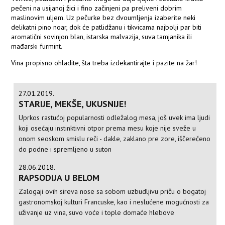
pečeni na usijanoj žici i fino začinjeni pa preliveni dobrim
maslinovim uljem. Uz pečurke bez dvoumljenja izaberite neki
delikatni pino noar, dok će patlidžanu i tikvicama najbolji par biti
aromatični sovinjon blan, istarska malvazija, suva tamjanika ili
mađarski furmint.
Vina propisno ohladite, šta treba izdekantirajte i pazite na žar!
27.01.2019.
STARIJE, MEKŠE, UKUSNIJE!
Uprkos rastućoj popularnosti odležalog mesa, još uvek ima ljudi
koji osećaju instinktivni otpor prema mesu koje nije sveže u
onom seoskom smislu reči - dakle, zaklano pre zore, iščerečeno
do podne i spremljeno u suton
28.06.2018.
RAPSODIJA U BELOM
Zalogaji ovih sireva nose sa sobom uzbudljivu priču o bogatoj
gastronomskoj kulturi Francuske, kao i neslućene mogućnosti za
uživanje uz vina, suvo voće i tople domaće hlebove