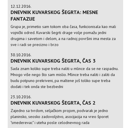
12.12.2016.
DNEVNIK KUVARSKOG ŠEGRTA: MESNE
FANTAZIJE
Grupa je, primetio sam tokom oba časa, funkcionisala kao mali
vojnički odred. Kuvarski šegrti drage volje pomažu jedni
drugima i savetom i delom, a na radnoj površini ima mesta za
sve i radi se precizno i brzo
30.10.2016.
DNEVNIK KUVARSKOG ŠEGRTA, ČAS 3
Sada znam koliko supe treba naliti u mlince da se ne raspadnu.
Mnogo više nego što sam mislio. Mlince treba naliti i zaliti da
budu potpuno prekriveni, pa maltene još toliko supe treba
dodati i tek onda ste bezbedni
23.10.2016.
DNEVNIK KUVARSKOG ŠEGRTA, ČAS 2
Zajedno sa tvrdom, seljačkom projom, podvarak je jedno
planinsko, seosko zadovoljstvo, asocijacija na vreo šporet
"smederevac" i uteha posle celodnevnog rada