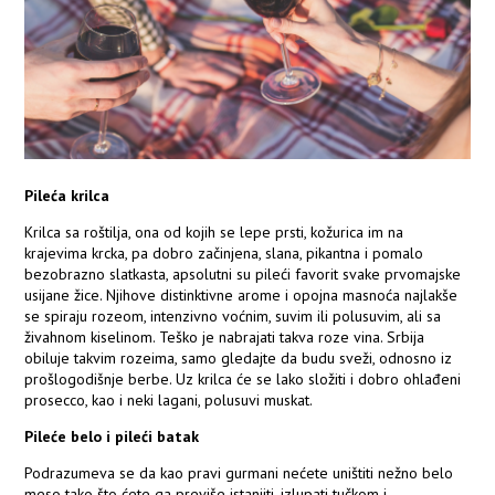
Pileća krilca
Krilca sa roštilja, ona od kojih se lepe prsti, kožurica im na
krajevima krcka, pa dobro začinjena, slana, pikantna i pomalo
bezobrazno slatkasta, apsolutni su pileći favorit svake prvomajske
usijane žice. Njihove distinktivne arome i opojna masnoća najlakše
se spiraju rozeom, intenzivno voćnim, suvim ili polusuvim, ali sa
živahnom kiselinom. Teško je nabrajati takva roze vina. Srbija
obiluje takvim rozeima, samo gledajte da budu sveži, odnosno iz
prošlogodišnje berbe. Uz krilca će se lako složiti i dobro ohlađeni
prosecco, kao i neki lagani, polusuvi muskat.
Pileće belo i pileći batak
Podrazumeva se da kao pravi gurmani nećete uništiti nežno belo
meso tako što ćete ga previše istanjiti, izlupati tučkom i