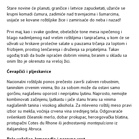
Stare novine će planuti, grančice i letvice zapucketati, užariće se
krupni komadi ćumura, zadimiće nad travnjacima i šumarcima,
usijaće se kovane roštiljske žice i zamirisaće do neba i nazad!
Prvi maj, kao i svake godine, obeležiće tone mesa ispečenog i
blago nadimljenog nad vrelim roštiljima i tanjiračama, u kom će se
uživati uz hrskave prolećne salate u pauzama trčanja za loptom i
frizbijem, prostog lenčarenja i druženja sa prijateljima. Takav
ugođaj traži da bude ispraćen dobrim vinima, biranim u skladu sa
onim što je okrenuto na vreloj žici.
Ćevapčići i pljeskavice
Nacionalni roštiljski ponos prečesto završi zaliven robustnim,
taninskim crvenim vinima, što za sobom može da ostavi samo
gorčinu, naglašenu oporost i neprijatnu ljutinu. Naprosto, nemojte
kombinovati začinjenu, ljutkastu i jače slanu hranu sa vinima
naglašenih tanina i visokog alkohola. Za mleveno roštilj meso pravi
izbor su mekša, voćnija crvena vina srednjeg tela. Odgovaraće
svilenkasti čileanski merlo, dobar prokupac, hercegovačka blatina,
pristupačni Cotes du Rhone ili jednostavniji
montepulciano
iz
italijanskog Abruca.