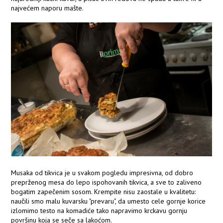
najvećem naporu mašte.
Musaka od tikvica je u svakom pogledu impresivna, od dobro
preprženog mesa do lepo ispohovanih tikvica, a sve to zaliveno
bogatim zapečenim sosom. Krempite nisu zaostale u kvalitetu:
naučili smo malu kuvarsku "prevaru", da umesto cele gornje korice
izlomimo testo na komadiće tako napravimo krckavu gornju
površinu koja se seče sa lakoćom.