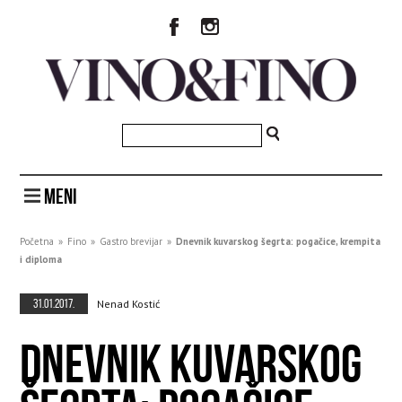
MENI
Početna
»
Fino
»
Gastro brevijar
»
Dnevnik kuvarskog šegrta: pogačice, krempita
i diploma
31.01.2017.
Nenad Kostić
DNEVNIK KUVARSKOG