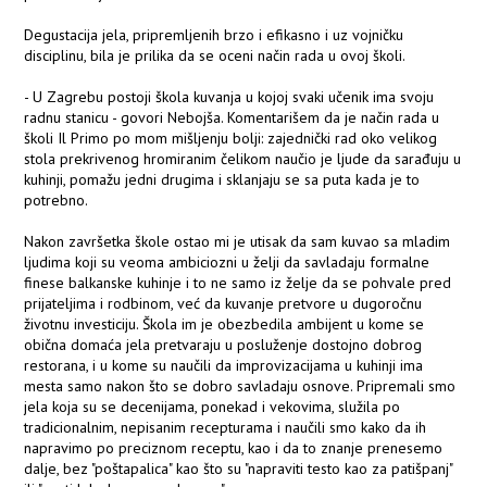
Degustacija jela, pripremljenih brzo i efikasno i uz vojničku
disciplinu, bila je prilika da se oceni način rada u ovoj školi.
- U Zagrebu postoji škola kuvanja u kojoj svaki učenik ima svoju
radnu stanicu - govori Nebojša. Komentarišem da je način rada u
školi Il Primo po mom mišljenju bolji: zajednički rad oko velikog
stola prekrivenog hromiranim čelikom naučio je ljude da sarađuju u
kuhinji, pomažu jedni drugima i sklanjaju se sa puta kada je to
potrebno.
Nakon završetka škole ostao mi je utisak da sam kuvao sa mladim
ljudima koji su veoma ambiciozni u želji da savladaju formalne
finese balkanske kuhinje i to ne samo iz želje da se pohvale pred
prijateljima i rodbinom, već da kuvanje pretvore u dugoročnu
životnu investiciju. Škola im je obezbedila ambijent u kome se
obična domaća jela pretvaraju u posluženje dostojno dobrog
restorana, i u kome su naučili da improvizacijama u kuhinji ima
mesta samo nakon što se dobro savladaju osnove. Pripremali smo
jela koja su se decenijama, ponekad i vekovima, služila po
tradicionalnim, nepisanim recepturama i naučili smo kako da ih
napravimo po preciznom receptu, kao i da to znanje prenesemo
dalje, bez "poštapalica" kao što su "napraviti testo kao za patišpanj"