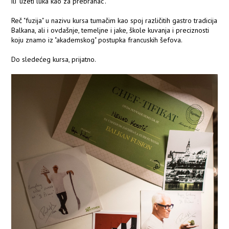
ili "uzeti luka kao za prebranac".
Reč "fuzija" u nazivu kursa tumačim kao spoj različitih gastro tradicija
Balkana, ali i ovdašnje, temeljne i jake, škole kuvanja i preciznosti
koju znamo iz "akademskog" postupka francuskih šefova.
Do sledećeg kursa, prijatno.