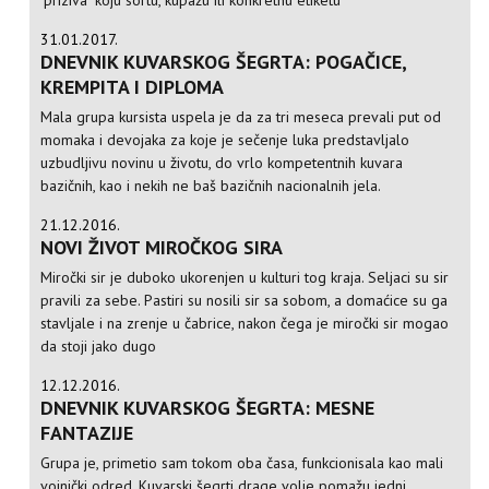
"priziva" koju sortu, kupažu ili konkretnu etiketu
31.01.2017.
DNEVNIK KUVARSKOG ŠEGRTA: POGAČICE,
KREMPITA I DIPLOMA
Mala grupa kursista uspela je da za tri meseca prevali put od
momaka i devojaka za koje je sečenje luka predstavljalo
uzbudljivu novinu u životu, do vrlo kompetentnih kuvara
bazičnih, kao i nekih ne baš bazičnih nacionalnih jela.
21.12.2016.
NOVI ŽIVOT MIROČKOG SIRA
Miročki sir je duboko ukorenjen u kulturi tog kraja. Seljaci su sir
pravili za sebe. Pastiri su nosili sir sa sobom, a domaćice su ga
stavljale i na zrenje u čabrice, nakon čega je miročki sir mogao
da stoji jako dugo
12.12.2016.
DNEVNIK KUVARSKOG ŠEGRTA: MESNE
FANTAZIJE
Grupa je, primetio sam tokom oba časa, funkcionisala kao mali
vojnički odred. Kuvarski šegrti drage volje pomažu jedni