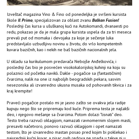
Izveštač magazina Vino & Fino od ponedeljka je svršeni kursista
škole
Il Primo
, specijalizovan za oblast zvanu
Balkan Fusion!
Poslednji čas kursa u ušuškanoj kući na Autokomandi, dvanaesti po
redu, pokazao je da je mala grupa kursista uspela da za tri meseca
prevali put od momaka i devojaka za koje je sečenje luka
predstavljalo uzbudljivu novinu u životu, do vrlo kompetentnih
kuvara bazičnih, kao i nekih ne baš bazičnih nacionalnih jela.
U skladu sa kurikulumom predavača Nebojše Anđelkovića, i
poslednji čas bio je posvećen visokokalorijskoj kuhinji na koju su
polaznici od početka navikli. Dakle - pogačice sa (fantastičnim)
čvarcima, nalik na one iz najboljih beogradskih pekara, sasvim
nesezonska ali izvanredno ukusna musaka od pohovanih tikvica i za
kraj krempite!
Praveći pogačice postalo mi je jasno zašto se ovakva jela radije
kupuju nego što se pripremaju kod kuće. Priprema testa je najlakši
deo, i njegovo mešanje sa čvarcima. Potom dolazi "lisnati" deo.
Testo treba razvući oklagijom, namazati ravnomernim slojem masti,
presaviti načetvoro, ponovo razvući oklagijom i opet namazati
testom, što je izvanredno mastan posao pred kojim bi poklekao i
najuredniji kućni kuvar, a pisac ovih redova ne spada u takve ni u