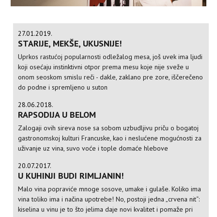
27.01.2019.
STARIJE, MEKŠE, UKUSNIJE!
Uprkos rastućoj popularnosti odležalog mesa, još uvek ima ljudi
koji osećaju instinktivni otpor prema mesu koje nije sveže u
onom seoskom smislu reči - dakle, zaklano pre zore, iščerečeno
do podne i spremljeno u suton
28.06.2018.
RAPSODIJA U BELOM
Zalogaji ovih sireva nose sa sobom uzbudljivu priču o bogatoj
gastronomskoj kulturi Francuske, kao i neslućene mogućnosti za
uživanje uz vina, suvo voće i tople domaće hlebove
20.07.2017.
U KUHINJI BUDI RIMLJANIN!
Malo vina popraviće mnoge sosove, umake i gulaše. Koliko ima
vina toliko ima i načina upotrebe! No, postoji jedna „crvena nit“:
kiselina u vinu je to što jelima daje novi kvalitet i pomaže pri