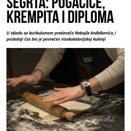
ŠEGRTA: POGAČICE,
KREMPITA I DIPLOMA
U skladu sa kurikulumom predavača Nebojše Anđelkovića, i
poslednji čas bio je posvećen visokokalorijskoj kuhinji