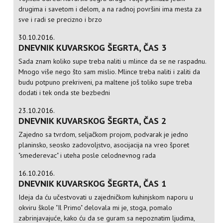
drugima i savetom i delom, a na radnoj površini ima mesta za
sve i radi se precizno i brzo
30.10.2016.
DNEVNIK KUVARSKOG ŠEGRTA, ČAS 3
Sada znam koliko supe treba naliti u mlince da se ne raspadnu.
Mnogo više nego što sam mislio. Mlince treba naliti i zaliti da
budu potpuno prekriveni, pa maltene još toliko supe treba
dodati i tek onda ste bezbedni
23.10.2016.
DNEVNIK KUVARSKOG ŠEGRTA, ČAS 2
Zajedno sa tvrdom, seljačkom projom, podvarak je jedno
planinsko, seosko zadovoljstvo, asocijacija na vreo šporet
"smederevac" i uteha posle celodnevnog rada
16.10.2016.
DNEVNIK KUVARSKOG ŠEGRTA, ČAS 1
Ideja da ću učestvovati u zajedničkom kuhinjskom naporu u
okviru škole "Il Primo" delovala mi je, stoga, pomalo
zabrinjavajuće, kako ću da se guram sa nepoznatim ljudima,