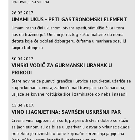
uparivanju sa vinima
26.05.2017.
UMAMI UKUS - PETI GASTRONOMSKI ELEMENT
Umami hranu čini ukusnom, otvara apetit, stimuliše čula i tera
nas da tražimo još. Umami je razlog zašto maltene da nema
deteta koje će odoleti čizburgeru, ćuftama u marinara sosu ili
tanjiru bolonjeza
30.04.2017.
VINSKI VODIČ ZA GURMANSKI URANAK U
PRIRODI
Stare novine će planuti, grančice i letvice zapucketati, užariće se
krupni komadi ćumura, zadimiće nad travnjacima i šumarcima,
usijaće se kovane roštiljske žice i zamirisaće do neba i nazad!
15.04.2017.
VINO I JAGNJETINA: SAVRŠEN USKRŠNJI PAR
Crvena vina najpoznatijih sorti, po prirodi stvari dobro se slažu
sa jagnjetinom, ali da bi se u uparivanju ostvario vrhunac sklada,
potrebno je razmisliti o tome koji način spremanja jagnjetina