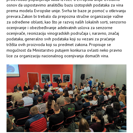
osnov da uspostavimo analitičku bazu izotopskih podataka za vina
prema modelu Evropske unije. Svrha te baze je pomoć u otkrivanju
prevara.Zakon bi trebalo da prepozna stručne organizacije važne
za određene oblasti, kao što je razvoj naših lokalnih sorti, senzorno
ocenjivanje i obezbeđivanje adekvatnih uslova za senzorne
ocenjivače, reonizaciju vinogradskih područaja i, naravno, značaj
podataka, generalno svih podataka koji su vezani za praćanje
tržišta ovih proizvoda koji su predmet zakona. Propisuje se
mogućnost da Ministarstvo putujem konkursa ovlasti neko pravno
lice za organizaciju nacionalnog ocenjivanja domaćih vina.