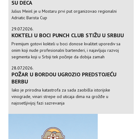
SU DECA
Julius Meinl je u Mostaru prvi put organizovao regionalni
Adriatic Barista Cup
29.07.2026.
KOKTELI U BOCI PUNCH CLUB STIŽU U SRBIJU
Premijum gotovi kokteli u boci donose kvalitet uporediv sa
onim koji nude profesionalni bartenderi, i najavljuju razvoj
segmenta koji u Srbiji tek počinje da dobija zamah
28.07.2026.
POŽAR U BORDOU UGROZIO PREDSTOJEĆU
BERBU
Iako je prirodna katastrofa za sada zaobišla istorijske
vinograde, vinari strepe od uticaja dima na grožđe u
najosetljivijoj fazi sazrevanja