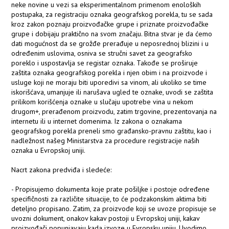
neke novine u vezi sa eksperimentalnom primenom enoloških
postupaka, za registraciju oznaka geografskog porekla, tu se sada
kroz zakon poznaju proizvođačke grupe i priznate proizvođačke
grupe i dobijaju praktično na svom značaju. Bitna stvar je da ćemo
dati mogućnost da se grožđe prerađuje u neposrednoj blizini i u
određenim uslovima, osniva se stručni savet za geografsko
poreklo i uspostavlja se registar oznaka. Takođe se proširuje
zaštita oznaka geografskog porekla i njen obim i na proizvode i
usluge koji ne moraju biti uporedivi sa vinom, ali ukoliko se time
iskorišćava, umanjuje ili narušava ugled te oznake, uvodi se zaštita
prilikom korišćenja oznake u slučaju upotrebe vina u nekom
drugom+, prerađenom proizvodu, zatim trgovine, prezentovanja na
internetu ili u internet domenima. Iz zakona o oznakama
geografskog porekla preneli smo građansko-pravnu zaštitu, kao i
nadležnost našeg Ministarstva za procedure registracije naših
oznaka u Evropskoj uniji.
Nacrt zakona predviđa i sledeće:
- Propisujemo dokumenta koje prate pošiljke i postoje određene
specifičnosti za različite situacije, to će podzakonskim aktima biti
deteljno propisano. Zatim, za proizvode koji se uvoze propisuje se
uvozni dokument, onakov kakav postoji u Evropskoj uniji, kakav
proizvođači popunjavaju kada izvoze u Evropsku uniju. Uvodimo