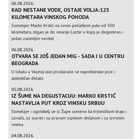
06.08.2026.
KAD NESTANE VODE, OSTAJE VOLJA:125
KILOMETARA VINSKOG POHODA
Somelijer Marko Krstić, na svom pešačkom putu od 500
kilometara, stigao je do vinarije Lastar u kojoj je degustirao i
jedan zanimljivi novitet
06.08.2026.
OTVARA SE JOŠ JEDAN MIG - SADA I U CENTRU
BEOGRADA
U lokalu u Vasinoj ulici prodavaće se napolitanske pice i
autentičan đelato
05.08.2026.
IZ ŠUME NA DEGUSTACIJU: MARKO KRSTIĆ
NASTAVLJA PUT KROZ VINSKU SRBIJU
Somelijer i ugostitelj se iz Župe usmerio ka trsteničkom kraju i
Levaču, uz susret i sa pravom srpskom divljinom i sa izvrsnim
vinima
04.08.2026.