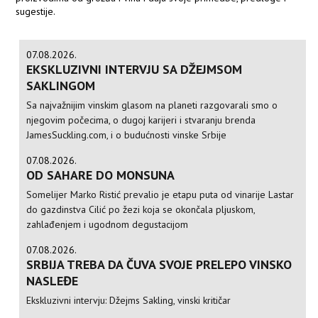
sugestije.
07.08.2026.
EKSKLUZIVNI INTERVJU SA DŽEJMSOM
SAKLINGOM
Sa najvažnijim vinskim glasom na planeti razgovarali smo o
njegovim počecima, o dugoj karijeri i stvaranju brenda
JamesSuckling.com, i o budućnosti vinske Srbije
07.08.2026.
OD SAHARE DO MONSUNA
Somelijer Marko Ristić prevalio je etapu puta od vinarije Lastar
do gazdinstva Cilić po žezi koja se okončala pljuskom,
zahlađenjem i ugodnom degustacijom
07.08.2026.
SRBIJA TREBA DA ČUVA SVOJE PRELEPO VINSKO
NASLEĐE
Ekskluzivni intervju: Džejms Sakling, vinski kritičar