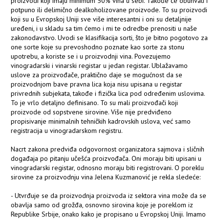
proizvodi koji imaju minimum 50% vina u sebi. Takođe će obuhvati i
potpuno ili delimično dealkoholizovane proizvode. To su proizvodi
koji su u Evropskoj Uniji sve više interesantni i oni su detaljnije
uređeni, i u skladu sa tim ćemo i mi te odredbe prenositi u naše
zakonodavstvo. Uvodi se klasifikacija sorti, što je bitno pogotovo za
one sorte koje su prevoshodno poznate kao sorte za stonu
upotrebu, a koriste se i u proizvodnji vina. Povezujemo
vinogradarski i vinarski registar u jedan registar. Ublažavamo
uslove za proizvođače, praktično daje se mogućnost da se
proizvodnjom bave pravna lica koja nisu upisana u registar
privrednih subjekata, takođe i fizička lica pod određenim uslovima.
To je vrlo detaljno definisano. To su mali proizvođači koji
proizvode od sopstvene sirovine. Više nije predviđeno
propisivanje minimalnih tehničkih kadrovskih uslova, već samo
registracija u vinogradarskom registru.
Nacrt zakona predviđa odgovornost organizatora sajmova i sličnih
događaja po pitanju učešća proizvođača. Oni moraju biti upisani u
vinogradarski registar, odnosno moraju biti registrovani. O poreklu
sirovine za proizvodnju vina Jelena Kuzmanović je rekla sledeće:
- Utvrđuje se da proizvodnja proizvoda iz sektora vina može da se
obavlja samo od grožđa, osnovno sirovina koje je poreklom iz
Republike Srbije, onako kako je propisano u Evropskoj Uniji. Imamo