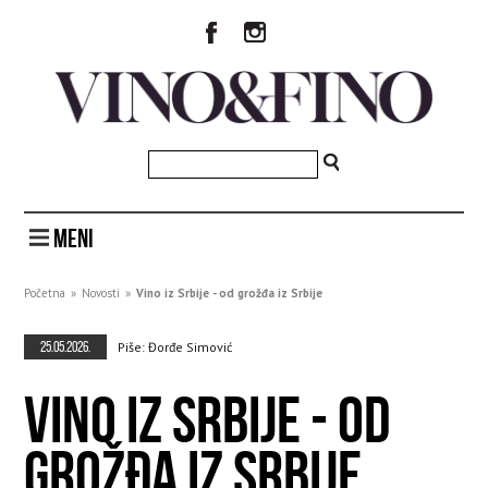
MENI
Početna
»
Novosti
»
Vino iz Srbije - od grožđa iz Srbije
25.05.2026.
Piše: Đorđe Simović
VINO IZ SRBIJE - OD
GROŽĐA IZ SRBIJE