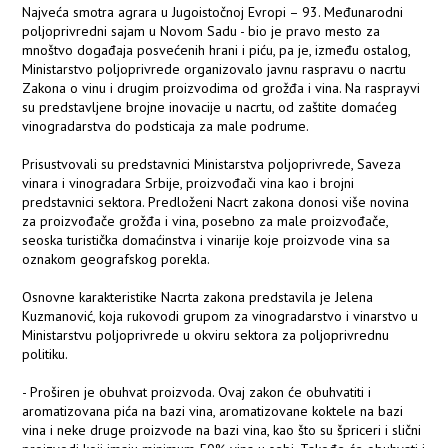
Najveća smotra agrara u Jugoistočnoj Evropi – 93. Međunarodni
poljoprivredni sajam u Novom Sadu - bio je pravo mesto za
mnoštvo događaja posvećenih hrani i piću, pa je, između ostalog,
Ministarstvo poljoprivrede organizovalo javnu raspravu o nacrtu
Zakona o vinu i drugim proizvodima od grožđa i vina. Na rasprayvi
su predstavljene brojne inovacije u nacrtu, od zaštite domaćeg
vinogradarstva do podsticaja za male podrume.
Prisustvovali su predstavnici Ministarstva poljoprivrede, Saveza
vinara i vinogradara Srbije, proizvođači vina kao i brojni
predstavnici sektora. Predloženi Nacrt zakona donosi više novina
za proizvođače grožđa i vina, posebno za male proizvođače,
seoska turistička domaćinstva i vinarije koje proizvode vina sa
oznakom geografskog porekla.
Osnovne karakteristike Nacrta zakona predstavila je Jelena
Kuzmanović, koja rukovodi grupom za vinogradarstvo i vinarstvo u
Ministarstvu poljoprivrede u okviru sektora za poljoprivrednu
politiku.
- Proširen je obuhvat proizvoda. Ovaj zakon će obuhvatiti i
aromatizovana pića na bazi vina, aromatizovane koktele na bazi
vina i neke druge proizvode na bazi vina, kao što su špriceri i slični