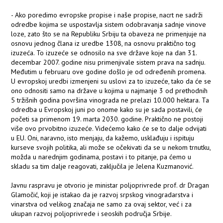
- Ako poredimo evropske propise i naše propise, nacrt ne sadrži
odredbe kojima se uspostavlja sistem odobravanja sadnje vinove
loze, zato što se na Republiku Srbiju ta obaveza ne primenjuje na
osnovu jednog člana iz uredbe 1308, na osnovu praktično tog
izuzeća. To izuzeće se odnosilo na sve države koje na dan 31.
decembar 2007. godine nisu primenjivale sistem prava na sadnju.
Međutim u februaru ove godine došlo je od određenih promena.
U evropskoj uredbi izmenjeni su uslovi za to izuzeće, tako da će se
ono odnositi samo na države u kojima u najmanje 3 od prethodnih
5 tržišnih godina površina vinograda ne prelazi 10.000 hektara. Ta
odredba u Evropskoj juni po onome kako su je sada postavili, će
početi sa primenom 19. marta 2030. godine. Praktično ne postoji
više ovo prvobitno izuzeće. Videćemo kako će se to dalje odvijati
u EU. Oni, naravno, isto menjaju, da kažemo, usklađuju i ispituju
kurseve svojih politika, ali može se očekivati da se u nekom trnutku,
možda u narednjim godinama, postavi i to pitanje, pa ćemo u
skladu sa tim dalje reagovati, zaključila je Jelena Kuzmanović.
Javnu raspravu je otvorio je ministar poljoprivrede prof. dr Dragan
Glamočić, koji je istakao da je razvoj srpskog vinogradarstva i
vinarstva od velikog značaja ne samo za ovaj sektor, već i za
ukupan razvoj poljoprivrede i seoskih područja Srbije.