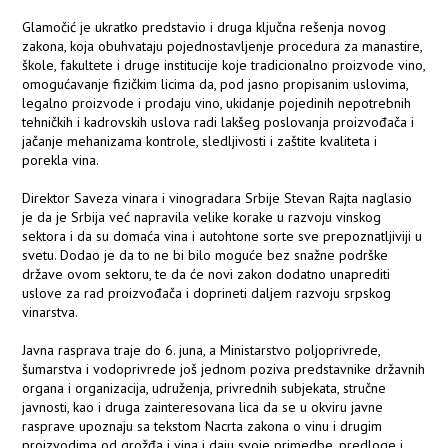
Glamočić je ukratko predstavio i druga ključna rešenja novog
zakona, koja obuhvataju pojednostavljenje procedura za manastire,
škole, fakultete i druge institucije koje tradicionalno proizvode vino,
omogućavanje fizičkim licima da, pod jasno propisanim uslovima,
legalno proizvode i prodaju vino, ukidanje pojedinih nepotrebnih
tehničkih i kadrovskih uslova radi lakšeg poslovanja proizvođača i
jačanje mehanizama kontrole, sledljivosti i zaštite kvaliteta i
porekla vina.
Direktor Saveza vinara i vinogradara Srbije Stevan Rajta naglasio
je da je Srbija već napravila velike korake u razvoju vinskog
sektora i da su domaća vina i autohtone sorte sve prepoznatljiviji u
svetu. Dodao je da to ne bi bilo moguće bez snažne podrške
države ovom sektoru, te da će novi zakon dodatno unaprediti
uslove za rad proizvođača i doprineti daljem razvoju srpskog
vinarstva.
Javna rasprava traje do 6. juna, a Ministarstvo poljoprivrede,
šumarstva i vodoprivrede još jednom poziva predstavnike državnih
organa i organizacija, udruženja, privrednih subjekata, stručne
javnosti, kao i druga zainteresovana lica da se u okviru javne
rasprave upoznaju sa tekstom Nacrta zakona o vinu i drugim
proizvodima od grožđa i vina i daju svoje primedbe, predloge i