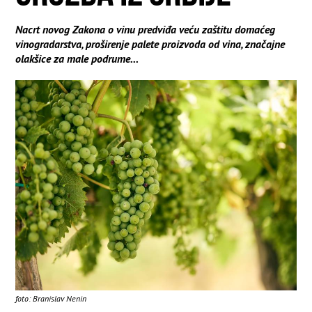
Nacrt novog Zakona o vinu predviđa veću zaštitu domaćeg
vinogradarstva, proširenje palete proizvoda od vina, značajne
olakšice za male podrume...
foto: Branislav Nenin