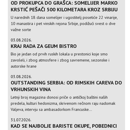
OD PROKUPCA DO GRAŠCA: SOMELIJER MARKO
KRSTIĆ PEŠAČI 500 KILOMETARA KROZ SRBIJU
U narednih 18 dana somelijer i ugostitelj posetiće 22 vinarije,
10 manastira i pet vinskih rejona Srbije, podižući svest o dve
važne sorte
03.08.2026.
KRAJ RADA ZA GEUM BISTRO
Bio je jedan od prvih ruskih lokala u prestonici koje smo
zavoleli, i zbog atmosfere i zbog savremene, sezonske i
autorske hrane
03.08.2026.
OUTSTANDING SERBIA: OD RIMSKIH CAREVA DO
VRHUNSKIH VINA
Letnji broj magazina donosi priče o antičkoj baštini naših
predela, kulturi hedonizma, skrivenom rečnom raju nadomak
Valjeva, intervju sa ambasadorkom Francuske...
31.07.2026.
KAD SE NAJBOLJE BARISTE OKUPE, POBEDNICI