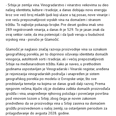
- Srbija je zemlja vina. Vinogradarstvo i vinarstvo vekovima su deo
našeg identiteta, kulture i tradicije, a danas dobijaju novu energiju
kroz sve veći broj mladih ljudi koji ulaze u taj posao, nove vinarije i
sve veću prepoznatljivost srpskih vina na domaćem i stranom
tržištu. To najbolje pokazuju brojke. Pre deset godina imali smo
289 registrovanih vinarija, a danas ih je 529. To je jasan znak da
ovaj sektor raste, da ima potencijal i da ljudi veruju u budućnost
srpskog vina - poručio je Glamočić.
Glamočić je naglasio značaj razvoja proizvodnje vina sa oznakom
geografskog porekla, jer to doprinosi očuvanju identiteta domaćih
vinogorja, autohtonih sorti i tradicije, ali i većoj prepoznatljivosti
Srbije na međunarodnom tržištu. Kako je naveo, u prethodnim
godinama uspostavljen je Vinogradarski i Vinarski registar, uređena
je rejonizacija vinogradarskih područja i unapređen je sistem
geografskog porekla po modelu iz Evropske unije, što sve
predstavlja temelje na kojima se danas gradi dalji razvoj. Prema
njegovim rečima, ključni cilj je dodatna zaštita domaćih proizvođača
grožđa i vina, unapređenje njihovog položaja i povećanje površina
pod vinovom lozom u Srbiji, zbog čega je novim zakonom
predviđeno da se proizvodnja vina u Srbiji zasniva na domaćem
grožđu proizvedenom u našoj zemlji, sa ostavljenim periodom za
prilagođavanje do avgusta 2028. godine.