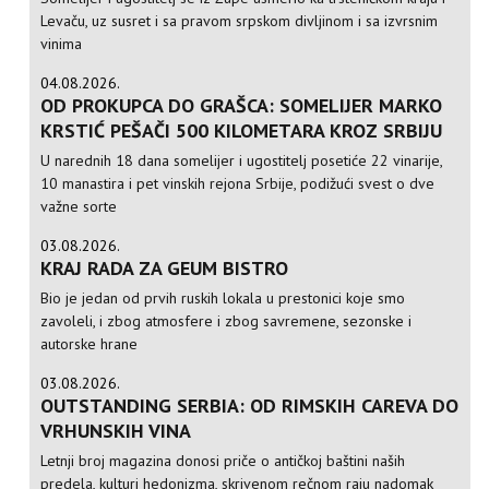
Levaču, uz susret i sa pravom srpskom divljinom i sa izvrsnim
vinima
04.08.2026.
OD PROKUPCA DO GRAŠCA: SOMELIJER MARKO
KRSTIĆ PEŠAČI 500 KILOMETARA KROZ SRBIJU
U narednih 18 dana somelijer i ugostitelj posetiće 22 vinarije,
10 manastira i pet vinskih rejona Srbije, podižući svest o dve
važne sorte
03.08.2026.
KRAJ RADA ZA GEUM BISTRO
Bio je jedan od prvih ruskih lokala u prestonici koje smo
zavoleli, i zbog atmosfere i zbog savremene, sezonske i
autorske hrane
03.08.2026.
OUTSTANDING SERBIA: OD RIMSKIH CAREVA DO
VRHUNSKIH VINA
Letnji broj magazina donosi priče o antičkoj baštini naših
predela, kulturi hedonizma, skrivenom rečnom raju nadomak