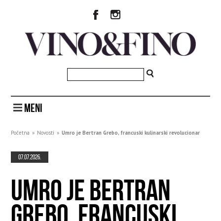
MENI
Početna
»
Novosti
»
Umro je Bertran Grebo, francuski kulinarski revolucionar
07.07.2026.
UMRO JE BERTRAN
GREBO, FRANCUSKI