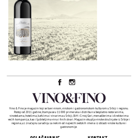
Vino & Fino je magazin koji se bavi vinom, vinskom i gastronomskom kulturom u Srbiji i regionu.
Postoji od 2011. godine, štampa se u 11 000 primeraka i distribuira besplatno restoranima,
vinotekama, hotelima, kafićima i vinarima u Srbiji, BiH i Crnoj Gori, menadžerima i direktorima
većih kompanija, kao i ljubiteljima vina i finih stvari. Magazin okuplja vinske stručnjake iz Srbije i
regiona, uz značajnu saradnju sa nekim od najvećih svetskih imena iz oblasti vinske kulture i
gastronomije.