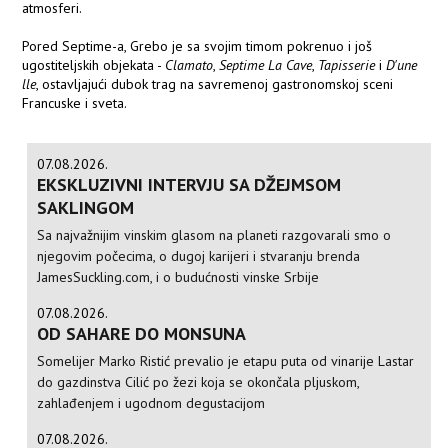
atmosferi.
Pored Septime-a, Grebo je sa svojim timom pokrenuo i još
ugostiteljskih objekata -
Clamato
,
Septime La Cave
,
Tapisserie
i
D'une
lle
, ostavljajući dubok trag na savremenoj gastronomskoj sceni
Francuske i sveta.
07.08.2026.
EKSKLUZIVNI INTERVJU SA DŽEJMSOM
SAKLINGOM
Sa najvažnijim vinskim glasom na planeti razgovarali smo o
njegovim počecima, o dugoj karijeri i stvaranju brenda
JamesSuckling.com, i o budućnosti vinske Srbije
07.08.2026.
OD SAHARE DO MONSUNA
Somelijer Marko Ristić prevalio je etapu puta od vinarije Lastar
do gazdinstva Cilić po žezi koja se okončala pljuskom,
zahlađenjem i ugodnom degustacijom
07.08.2026.