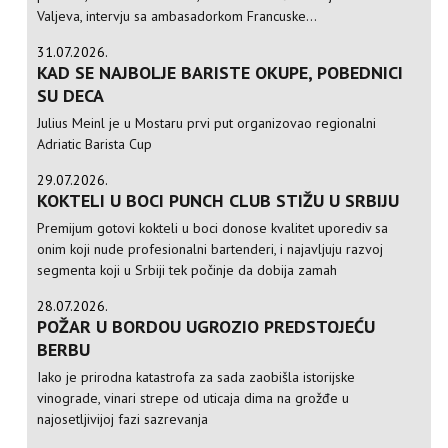
Valjeva, intervju sa ambasadorkom Francuske...
31.07.2026.
KAD SE NAJBOLJE BARISTE OKUPE, POBEDNICI
SU DECA
Julius Meinl je u Mostaru prvi put organizovao regionalni
Adriatic Barista Cup
29.07.2026.
KOKTELI U BOCI PUNCH CLUB STIŽU U SRBIJU
Premijum gotovi kokteli u boci donose kvalitet uporediv sa
onim koji nude profesionalni bartenderi, i najavljuju razvoj
segmenta koji u Srbiji tek počinje da dobija zamah
28.07.2026.
POŽAR U BORDOU UGROZIO PREDSTOJEĆU
BERBU
Iako je prirodna katastrofa za sada zaobišla istorijske
vinograde, vinari strepe od uticaja dima na grožđe u
najosetljivijoj fazi sazrevanja