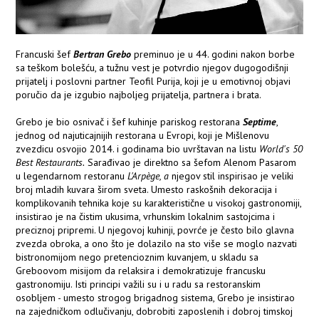
Francuski šef
Bertran Grebo
preminuo je u 44. godini nakon borbe
sa teškom bolešću, a tužnu vest je potvrdio njegov dugogodišnji
prijatelj i poslovni partner Teofil Purija, koji je u emotivnoj objavi
poručio da je izgubio najboljeg prijatelja, partnera i brata.
Grebo je bio osnivač i šef kuhinje pariskog restorana
Septime
,
jednog od najuticajnijih restorana u Evropi, koji je Mišlenovu
zvezdicu osvojio 2014. i godinama bio uvrštavan na listu
World's 50
Best Restaurants.
Sarađivao je direktno sa šefom Alenom Pasarom
u legendarnom restoranu
L'Arpège, a
njegov stil inspirisao je veliki
broj mladih kuvara širom sveta. Umesto raskošnih dekoracija i
komplikovanih tehnika koje su karakteristične u visokoj gastronomiji,
insistirao je na čistim ukusima, vrhunskim lokalnim sastojcima i
preciznoj pripremi. U njegovoj kuhinji, povrće je često bilo glavna
zvezda obroka, a ono što je dolazilo na sto više se moglo nazvati
bistronomijom nego pretencioznim kuvanjem, u skladu sa
Greboovom misijom da relaksira i demokratizuje francusku
gastronomiju. Isti principi važili su i u radu sa restoranskim
osobljem - umesto strogog brigadnog sistema, Grebo je insistirao
na zajedničkom odlučivanju, dobrobiti zaposlenih i dobroj timskoj