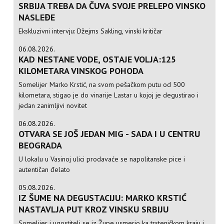
SRBIJA TREBA DA ČUVA SVOJE PRELEPO VINSKO
NASLEĐE
Ekskluzivni intervju: Džejms Sakling, vinski kritičar
06.08.2026.
KAD NESTANE VODE, OSTAJE VOLJA:125
KILOMETARA VINSKOG POHODA
Somelijer Marko Krstić, na svom pešačkom putu od 500
kilometara, stigao je do vinarije Lastar u kojoj je degustirao i
jedan zanimljivi novitet
06.08.2026.
OTVARA SE JOŠ JEDAN MIG - SADA I U CENTRU
BEOGRADA
U lokalu u Vasinoj ulici prodavaće se napolitanske pice i
autentičan đelato
05.08.2026.
IZ ŠUME NA DEGUSTACIJU: MARKO KRSTIĆ
NASTAVLJA PUT KROZ VINSKU SRBIJU
Somelijer i ugostitelj se iz Župe usmerio ka trsteničkom kraju i