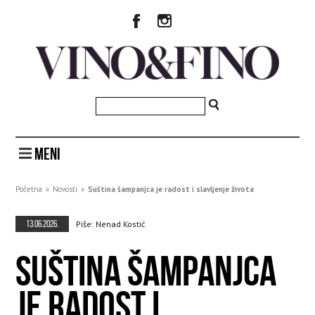
MENI
Početna
»
Novosti
»
Suština šampanjca je radost i slavljenje života
13.06.2026.
Piše: Nenad Kostić
SUŠTINA ŠAMPANJCA
JE RADOST I