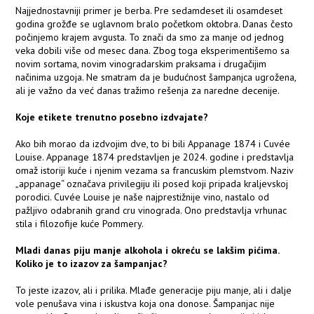
Najjednostavniji primer je berba. Pre sedamdeset ili osamdeset
godina grožđe se uglavnom bralo početkom oktobra. Danas često
počinjemo krajem avgusta. To znači da smo za manje od jednog
veka dobili više od mesec dana. Zbog toga eksperimentišemo sa
novim sortama, novim vinogradarskim praksama i drugačijim
načinima uzgoja. Ne smatram da je budućnost šampanjca ugrožena,
ali je važno da već danas tražimo rešenja za naredne decenije.
Koje etikete trenutno posebno izdvajate?
Ako bih morao da izdvojim dve, to bi bili Appanage 1874 i Cuvée
Louise. Appanage 1874 predstavljen je 2024. godine i predstavlja
omaž istoriji kuće i njenim vezama sa francuskim plemstvom. Naziv
„appanage“ označava privilegiju ili posed koji pripada kraljevskoj
porodici. Cuvée Louise je naše najprestižnije vino, nastalo od
pažljivo odabranih grand cru vinograda. Ono predstavlja vrhunac
stila i filozofije kuće Pommery.
Mladi danas piju manje alkohola i okreću se lakšim pićima.
Koliko je to izazov za šampanjac?
To jeste izazov, ali i prilika. Mlađe generacije piju manje, ali i dalje
vole penušava vina i iskustva koja ona donose. Šampanjac nije