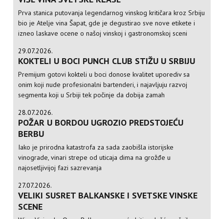
Prva stanica putovanja legendarnog vinskog kritičara kroz Srbiju
bio je Atelje vina Šapat, gde je degustirao sve nove etikete i
izneo laskave ocene o našoj vinskoj i gastronomskoj sceni
29.07.2026.
KOKTELI U BOCI PUNCH CLUB STIŽU U SRBIJU
Premijum gotovi kokteli u boci donose kvalitet uporediv sa
onim koji nude profesionalni bartenderi, i najavljuju razvoj
segmenta koji u Srbiji tek počinje da dobija zamah
28.07.2026.
POŽAR U BORDOU UGROZIO PREDSTOJEĆU
BERBU
Iako je prirodna katastrofa za sada zaobišla istorijske
vinograde, vinari strepe od uticaja dima na grožđe u
najosetljivijoj fazi sazrevanja
27.07.2026.
VELIKI SUSRET BALKANSKE I SVETSKE VINSKE
SCENE