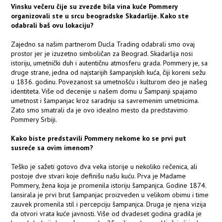
Vinsku večeru čije su zvezde bila vina kuće Pommery
organizovali ste u srcu beogradske Skadarlije. Kako ste
odabrali baš ovu lokaciju?
Zajedno sa našim partnerom Ducla Trading odabrali smo ovaj
prostor jer je izuzetno simboličan za Beograd. Skadarlija nosi
istoriju, umetnički duh i autentičnu atmosferu grada. Pommery je, sa
druge strane, jedna od najstarijih šampanjskih kuća, čiji koreni sežu
u 1836. godinu. Povezanost sa umetnošću i kulturom deo je našeg
identiteta. Više od decenije u našem domu u Šampanji spajamo
umetnost i šampanjac kroz saradnju sa savremenim umetnicima.
Zato smo smatrali da je ovo idealno mesto da predstavimo
Pommery Srbiji.
Kako biste predstavili Pommery nekome ko se prvi put
susreće sa ovim imenom?
Teško je sažeti gotovo dva veka istorije u nekoliko rečenica, ali
postoje dve stvari koje definišu našu kuću. Prva je Madame
Pommery, žena koja je promenila istoriju šampanjca. Godine 1874.
lansirala je prvi brut šampanjac proizveden u velikom obimu i time
zauvek promenila stil i percepciju šampanjca. Druga je njena vizija
da otvori vrata kuće javnosti. Više od dvadeset godina gradila je