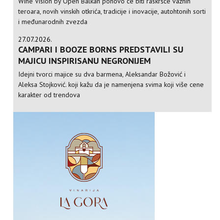
Wine Vision by Open Balkan ponovo će biti raskršće važnih
teroara, novih vinskih otkrića, tradicije i inovacije, autohtonih sorti
i međunarodnih zvezda
27.07.2026.
CAMPARI I BOOZE BORNS PREDSTAVILI SU
MAJICU INSPIRISANU NEGRONIJEM
Idejni tvorci majice su dva barmena, Aleksandar Božović i
Aleksa Stojković. koji kažu da je namenjena svima koji više cene
karakter od trendova