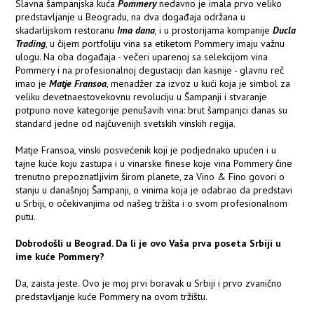
Slavna šampanjska kuća
Pommery
nedavno je imala prvo veliko
predstavljanje u Beogradu, na dva događaja održana u
skadarlijskom restoranu
Ima dana
, i u prostorijama kompanije
Ducla
Trading
, u čijem portfoliju vina sa etiketom Pommery imaju važnu
ulogu. Na oba događaja - večeri uparenoj sa selekcijom vina
Pommery i na profesionalnoj degustaciji dan kasnije - glavnu reč
imao je
Matje Fransoa
, menadžer za izvoz u kući koja je simbol za
veliku devetnaestovekovnu revoluciju u Šampanji i stvaranje
potpuno nove kategorije penušavih vina: brut šampanjci danas su
standard jedne od najčuvenijh svetskih vinskih regija.
Matje Fransoa, vinski posvećenik koji je podjednako upućen i u
tajne kuće koju zastupa i u vinarske finese koje vina Pommery čine
trenutno prepoznatljivim širom planete, za Vino & Fino govori o
stanju u današnjoj Šampanji, o vinima koja je odabrao da predstavi
u Srbiji, o očekivanjima od našeg tržišta i o svom profesionalnom
putu.
Dobrodošli u Beograd. Da li je ovo Vaša prva poseta Srbiji u
ime kuće Pommery?
Da, zaista jeste. Ovo je moj prvi boravak u Srbiji i prvo zvanično
predstavljanje kuće Pommery na ovom tržištu.