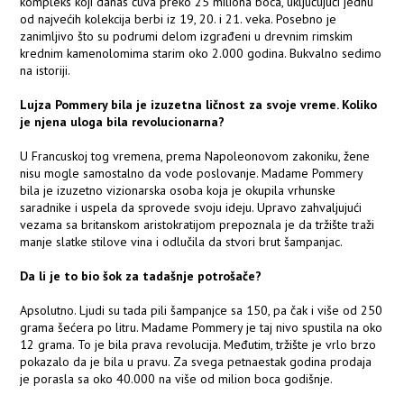
kompleks koji danas čuva preko 25 miliona boca, uključujući jednu
od najvećih kolekcija berbi iz 19, 20. i 21. veka. Posebno je
zanimljivo što su podrumi delom izgrađeni u drevnim rimskim
krednim kamenolomima starim oko 2.000 godina. Bukvalno sedimo
na istoriji.
Lujza Pommery bila je izuzetna ličnost za svoje vreme. Koliko
je njena uloga bila revolucionarna?
U Francuskoj tog vremena, prema Napoleonovom zakoniku, žene
nisu mogle samostalno da vode poslovanje. Madame Pommery
bila je izuzetno vizionarska osoba koja je okupila vrhunske
saradnike i uspela da sprovede svoju ideju. Upravo zahvaljujući
vezama sa britanskom aristokratijom prepoznala je da tržište traži
manje slatke stilove vina i odlučila da stvori brut šampanjac.
Da li je to bio šok za tadašnje potrošače?
Apsolutno. Ljudi su tada pili šampanjce sa 150, pa čak i više od 250
grama šećera po litru. Madame Pommery je taj nivo spustila na oko
12 grama. To je bila prava revolucija. Međutim, tržište je vrlo brzo
pokazalo da je bila u pravu. Za svega petnaestak godina prodaja
je porasla sa oko 40.000 na više od milion boca godišnje.