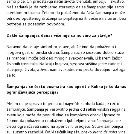
samo piće. On predstavlja način života, trenutak, emociju i iskustvo.
Naš zadatak je da razbijemo stereotip da se šampanjac pije samo
u velikim prilikama. Želimo da pokažemo da čaša šampanjca može
biti deo opuštenog druženja sa prijateljima ili večere na terasi, bez
potrebe za posebnim povodom.
Dakle, šampanjac danas više nije samo vino za slavlje?
Naravno da ostaje simbol proslave, ali želimo da pokažemo i
njegovu gastronomsku stranu. Šampanjac se izuzetno dobro slaže
sa hranom i može biti deo mnogih svakodnevnih, ili barem češćih,
životnih trenutaka. Na kraju krajeva, njegova suština jeste radost i
slavljenje života, a život nam svakodnevno pruža dovoljno razloga
za to.
Šampanjac se često posmatra kao aperitiv. Koliko je to danas
ograničavajuća percepcija?
Mislim da je upravo to jedna od najvećih zabluda kada je reč o
šampanjcu. Šampanja je verovatno jedna od retkih vinskih regija na
svetu koja može da ponudi vino za kompletan obrok. Upravo to
želimo da pokažemo i dokažemo ljubiteljima vina: šampanjac ne
treba ograničavati samo na aperitiv ili predjelo. Stilovi šampanjca
su izuzetno raznoliki. Od klasičnih kupaža, preko
blanc de noirs
vina