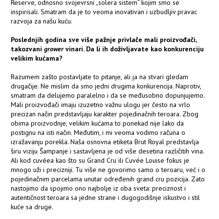
Reserve, odnosno svojevrsni „solera sistem“ kojim smo se
inspirisali. Smatram da je to veoma inovativan i uzbudljiv pravac
razvoja za našu kuću.
Poslednjih godina sve više pažnje privlače mali proizvođači,
takozvani
grower
vinari. Da li ih doživljavate kao konkurenciju
velikim kućama?
Razumem zašto postavljate to pitanje, ali ja na stvari gledam
drugačije. Ne mislim da smo jedni drugima konkurencija. Naprotiv,
smatram da delujemo paralelno i da se međusobno dopunjujemo.
Mali proizvođači imaju izuzetno važnu ulogu jer često na vrlo
precizan način predstavljaju karakter pojedinačnih teroara. Zbog
obima proizvodnje, velikim kućama to ponekad nije lako da
postignu na isti način. Međutim, i mi veoma vodimo računa o
izražavanju porekla. Naša osnovna etiketa Brut Royal predstavlja
širu viziju Šampanje i sastavljena je od više desetina različitih vina.
Ali kod cuvéea kao što su Grand Cru ili Cuvée Louise fokus je
mnogo uži i precizniji. Tu više ne govorimo samo o teroaru, već i o
pojedinačnim parcelama unutar određenih grand cru pozicija. Zato
nastojimo da spojimo ono najbolje iz oba sveta: preciznost i
autentičnost teroara sa jedne strane i dugogodišnje iskustvo i stil
kuće sa druge.