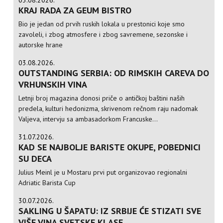
KRAJ RADA ZA GEUM BISTRO
Bio je jedan od prvih ruskih lokala u prestonici koje smo
zavoleli, i zbog atmosfere i zbog savremene, sezonske i
autorske hrane
03.08.2026.
OUTSTANDING SERBIA: OD RIMSKIH CAREVA DO
VRHUNSKIH VINA
Letnji broj magazina donosi priče o antičkoj baštini naših
predela, kulturi hedonizma, skrivenom rečnom raju nadomak
Valjeva, intervju sa ambasadorkom Francuske...
31.07.2026.
KAD SE NAJBOLJE BARISTE OKUPE, POBEDNICI
SU DECA
Julius Meinl je u Mostaru prvi put organizovao regionalni
Adriatic Barista Cup
30.07.2026.
SAKLING U ŠAPATU: IZ SRBIJE ĆE STIZATI SVE
VIŠE VINA SVETSKE KLASE