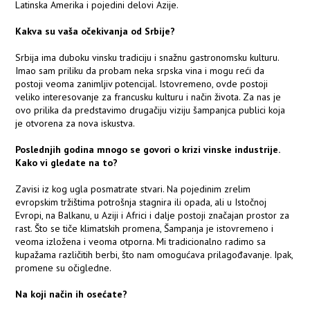
Latinska Amerika i pojedini delovi Azije.
Kakva su vaša očekivanja od Srbije?
Srbija ima duboku vinsku tradiciju i snažnu gastronomsku kulturu.
Imao sam priliku da probam neka srpska vina i mogu reći da
postoji veoma zanimljiv potencijal. Istovremeno, ovde postoji
veliko interesovanje za francusku kulturu i način života. Za nas je
ovo prilika da predstavimo drugačiju viziju šampanjca publici koja
je otvorena za nova iskustva.
Poslednjih godina mnogo se govori o krizi vinske industrije.
Kako vi gledate na to?
Zavisi iz kog ugla posmatrate stvari. Na pojedinim zrelim
evropskim tržištima potrošnja stagnira ili opada, ali u Istočnoj
Evropi, na Balkanu, u Aziji i Africi i dalje postoji značajan prostor za
rast. Što se tiče klimatskih promena, Šampanja je istovremeno i
veoma izložena i veoma otporna. Mi tradicionalno radimo sa
kupažama različitih berbi, što nam omogućava prilagođavanje. Ipak,
promene su očigledne.
Na koji način ih osećate?