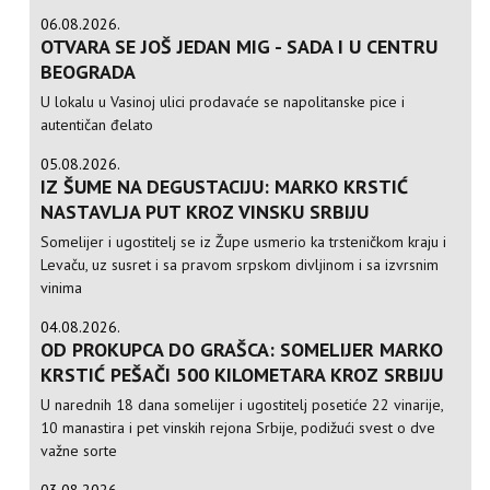
06.08.2026.
OTVARA SE JOŠ JEDAN MIG - SADA I U CENTRU
BEOGRADA
U lokalu u Vasinoj ulici prodavaće se napolitanske pice i
autentičan đelato
05.08.2026.
IZ ŠUME NA DEGUSTACIJU: MARKO KRSTIĆ
NASTAVLJA PUT KROZ VINSKU SRBIJU
Somelijer i ugostitelj se iz Župe usmerio ka trsteničkom kraju i
Levaču, uz susret i sa pravom srpskom divljinom i sa izvrsnim
vinima
04.08.2026.
OD PROKUPCA DO GRAŠCA: SOMELIJER MARKO
KRSTIĆ PEŠAČI 500 KILOMETARA KROZ SRBIJU
U narednih 18 dana somelijer i ugostitelj posetiće 22 vinarije,
10 manastira i pet vinskih rejona Srbije, podižući svest o dve
važne sorte
03.08.2026.