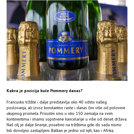
Kakva je pozicija kuće Pommery danas?
Francusko tržište i dalje predstavlja oko 40 odsto našeg
poslovanja, ali izvoz konstantno raste i danas čini više od polovine
ukupnog prometa. Prisustni smo u oko 150 zemalja na svim
kontinentima i imamo sopstvene kancelarije u više od deset država.
Naš cilj je dalje širenje, posebno na tržištima gde do sada nismo
bili dovoljno zastupljeni. Balkan je jedno od njih, kao i Afrika,