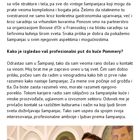
sa više strukture i tela, pa sve do
vintage
šampanjaca koji mogu da
prate veoma kompleksna i bogata jela. Želimo da istaknemo tu
svestranost ne samo kroz konkretna gastronomska uparivanja, već i
kroz saradnju sa vrhunskim kuvarima. Ponosni smo na partnerstvo
sa organizacijom Bocuse d'Or u Francuskoj i na blisku saradnju sa
šefovima kuhinja širom sveta. Svaka prilika je dobra da pokažemo
šampanjac u svim njegovim aspektima i mogućnostima.
Kako je izgledao vaš profesionalni put do kuće Pommery?
Odrastao sam u Šampanji, tako da sam veoma rano došao u kontakt
sa vinom. Moj brat me je zapravo uveo u taj svet. Čim sam dobio
priliku, počeo sam da radim u vinogradima kako bih iz prve ruke
razumeo kako nastaje šampanjac. Za mene sve počinje od grožđa i
tla. Da biste zaista razumeli vino, morate razumeti njegovo
poreklo. Tokom karijere radio sam isključivo za šampanjske kuće i
vinske proizvođače, uglavnom u izvoznom sektoru. Oduvek me je
privlačio kontakt sa različitim kulturama i način na koji ljudi širom
sveta doživljavaju šampanjac. Tako sam uspeo da spojim svoja
interesovanja, profesionalne ambicije i ljubav prema šampanjcu.