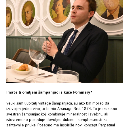
Imate li omiljeni šampanjac iz kuće Pommery?
Veliki sam ljubitelj vintage šampanjaca, ali ako bih morao da
izdvojim jedno vino, to bi bio Apanage Brut 1874. To je izuzetno
svestran šampanjac koji kombinuje mineralnost i svežinu, ali
istovremeno poseduje dovoljno dubine i kompleksnosti za
zahtevnije prilike. Posebno me inspiriše novi koncept Perpetual