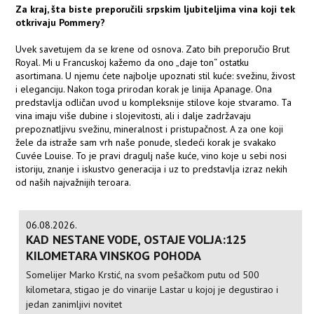
Za kraj, šta biste preporučili srpskim ljubiteljima vina koji tek
otkrivaju Pommery?
Uvek savetujem da se krene od osnova. Zato bih preporučio Brut
Royal. Mi u Francuskoj kažemo da ono „daje ton“ ostatku
asortimana. U njemu ćete najbolje upoznati stil kuće: svežinu, živost
i eleganciju. Nakon toga prirodan korak je linija Apanage. Ona
predstavlja odličan uvod u kompleksnije stilove koje stvaramo. Ta
vina imaju više dubine i slojevitosti, ali i dalje zadržavaju
prepoznatljivu svežinu, mineralnost i pristupačnost. A za one koji
žele da istraže sam vrh naše ponude, sledeći korak je svakako
Cuvée Louise. To je pravi dragulj naše kuće, vino koje u sebi nosi
istoriju, znanje i iskustvo generacija i uz to predstavlja izraz nekih
od naših najvažnijih teroara.
06.08.2026.
KAD NESTANE VODE, OSTAJE VOLJA:125
KILOMETARA VINSKOG POHODA
Somelijer Marko Krstić, na svom pešačkom putu od 500
kilometara, stigao je do vinarije Lastar u kojoj je degustirao i
jedan zanimljivi novitet