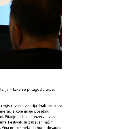
anja – kako se prilagoditi ukusu
egistrovanih vinarija. Ipak, prostora
generacije koje imaju posebnu
ari. Pitanje je kako konzervativan
ama. Festivali su zabavan način
ke. Vina ne bi smela da budu dosadna