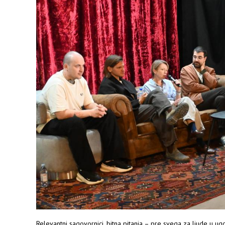
Relevantni sagovornici, bitna pitanja – pre svega za ljude u ugos