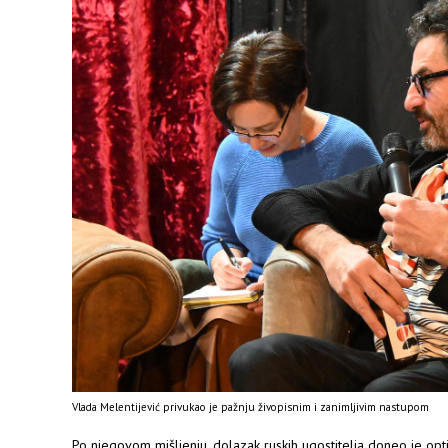
Vlada Melentijević privukao je pažnju živopisnim i zanimljivim nastupom
Po njegovom mišljenju, dolazak ruskih ugostitelja doneo je opt