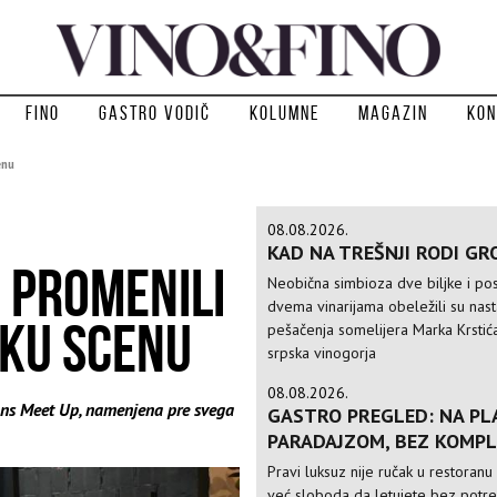
Fino
Gastro vodič
Kolumne
Magazin
Kon
enu
08.08.2026.
KAD NA TREŠNJI RODI GR
U PROMENILI
Neobična simbioza dve biljke i po
dvema vinarijama obeležili su nas
SKU SCENU
pešačenja somelijera Marka Krstić
srpska vinogorja
08.08.2026.
ons Meet Up, namenjena pre svega
GASTRO PREGLED: NA PLA
PARADAJZOM, BEZ KOMPL
Pravi luksuz nije ručak u restoranu 
već sloboda da letujete bez potr