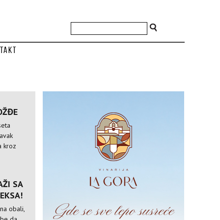
takt
OŽĐE
seta
tavak
a kroz
ŽI SA
EKSA!
na obali,
ebe da