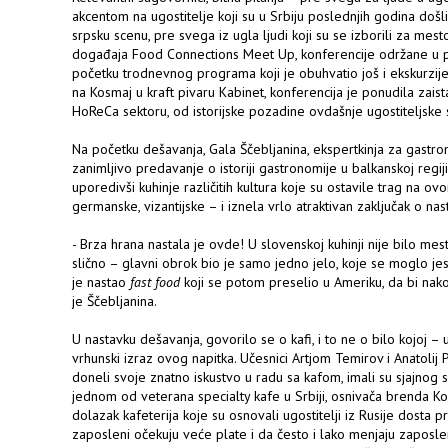
akcentom na ugostitelje koji su u Srbiju poslednjih godina došli
srpsku scenu, pre svega iz ugla ljudi koji su se izborili za mesto
događaja Food Connections Meet Up, konferencije održane u p
početku trodnevnog programa koji je obuhvatio još i ekskurzije
na Kosmaj u kraft pivaru Kabinet, konferencija je ponudila zai
HoReCa sektoru, od istorijske pozadine ovdašnje ugostiteljske 
Na početku dešavanja, Gala Ščebljanina, ekspertkinja za gastro
zanimljivo predavanje o istoriji gastronomije u balkanskoj regiji,
uporedivši kuhinje različitih kultura koje su ostavile trag na ov
germanske, vizantijske – i iznela vrlo atraktivan zaključak o na
- Brza hrana nastala je ovde! U slovenskoj kuhinji nije bilo mes
slično – glavni obrok bio je samo jedno jelo, koje se moglo jes
je nastao
fast food
koji se potom preselio u Ameriku, da bi na
je Ščebljanina.
U nastavku dešavanja, govorilo se o kafi, i to ne o bilo kojoj – 
vrhunski izraz ovog napitka. Učesnici Artjom Temirov i Anatolij P
doneli svoje znatno iskustvo u radu sa kafom, imali su sjajnog
jednom od veterana specialty kafe u Srbiji, osnivača brenda Ko
dolazak kafeterija koje su osnovali ugostitelji iz Rusije dosta
zaposleni očekuju veće plate i da često i lako menjaju zaposle