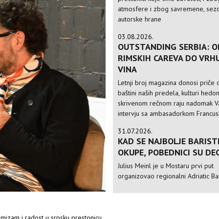
atmosfere i zbog savremene, sezo
autorske hrane
03.08.2026.
OUTSTANDING SERBIA: O
RIMSKIH CAREVA DO VRH
VINA
Letnji broj magazina donosi priče o
baštini naših predela, kulturi hedo
skrivenom rečnom raju nadomak Va
intervju sa ambasadorkom Francusk
31.07.2026.
KAD SE NAJBOLJE BARIST
OKUPE, POBEDNICI SU DE
Julius Meinl je u Mostaru prvi put
organizovao regionalni Adriatic Ba
imizam i radost u srpsku prestonicu.