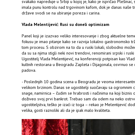
svakako napreduje u Srbiji u kojoj je, kako je ispričao Plešinac
imala punu kontrolu nad trgovinom kafom, dok je danas naše tr
države svodi se na ubiranje poreza i carina.
Vlada Melentijević: Rusi su doneli optimizam
Panel koji je izazvao veliko interesovanje i zbog aktuelne teme
fokusu je imao pitanje kako se razvija lokalno gastronomsko trž
tom procesu. S obzirom na to da u ruski lokali, slobodno može
da su sa njima stigli neki novi trendovi, renomirani srpski i ruski
Ugostitelj Vlada Melentijević, na konferenciji potpisan kao Vl
kultnih restorana u Beogradu Zapleta i Dijagonala, osvrnuo se 
padova.
- Poslednjih 10 godina scena u Beogradu je veoma interesantn
velikom brzinom. Danas se ugostitelji suočavaju sa ogromnim c
snage, namirnica – čudim se hrabrosti i načinima na koji biznis
doživeo svoj prvi bankrot. Trebao sam da odem na neko ostrvo
ugostiteljstva, teško je izaći iz toga – rekao je Melentijević d
velika, gosti raznoliki ali da je ipak malo kvaliteta.