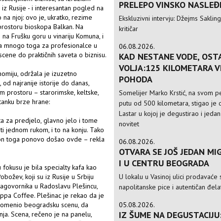
PRELEPO VINSKO NASLEĐ
 iz Rusije - i interesantan pogled na
 na njoj: ovo je, ukratko, rezime
Ekskluzivni intervju: Džejms Sakling,
rostoru bioskopa Balkan. Na
kritičar
 na Frušku goru u vinariju Komuna, i
sta mnogo toga za profesionalce u
06.08.2026.
scene do praktičnih saveta o biznisu.
KAD NESTANE VODE, OST
VOLJA:125 KILOMETARA 
nomiju, održala je izuzetno
POHODA
 od najranije istorije do danas,
om prostoru – starorimske, keltske,
Somelijer Marko Krstić, na svom 
stanku brze hrane:
putu od 500 kilometara, stigao je d
Lastar u kojoj je degustirao i jedan
ta za predjelo, glavno jelo i tome
novitet
ti jednom rukom, i to na konju. Tako
kon toga ponovo došao ovde – rekla
06.08.2026.
OTVARA SE JOŠ JEDAN MIG
I U CENTRU BEOGRADA
u fokusu je bila specialty kafa kao
U lokalu u Vasinoj ulici prodavaće 
obožev, koji su iz Rusije u Srbiju
 sagovornika u Radoslavu Plešincu,
napolitanske pice i autentičan đela
ppa Coffee. Plešinac je rekao da je
05.08.2026.
 promenio beogradsku scenu, da
IZ ŠUME NA DEGUSTACIJU
nja. Scena, rečeno je na panelu,