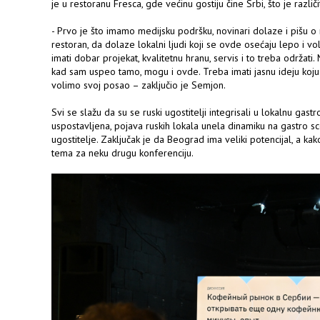
je u restoranu Fresca, gde većinu gostiju čine Srbi, što je razli
- Prvo je što imamo medijsku podršku, novinari dolaze i pišu o
restoran, da dolaze lokalni ljudi koji se ovde osećaju lepo i v
imati dobar projekat, kvalitetnu hranu, servis i to treba održati
kad sam uspeo tamo, mogu i ovde. Treba imati jasnu ideju koju p
volimo svoj posao – zaključio je Semjon.
Svi se slažu da su se ruski ugostitelji integrisali u lokalnu gas
uspostavljena, pojava ruskih lokala unela dinamiku na gastro s
ugostitelje. Zaključak je da Beograd ima veliki potencijal, a kako
tema za neku drugu konferenciju.