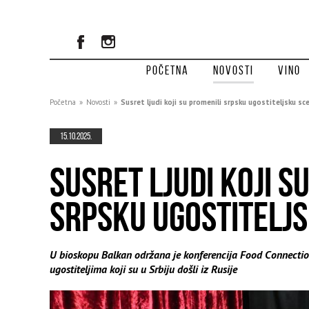
Početna
Novosti
Vino
Početna
»
Novosti
»
Susret ljudi koji su promenili srpsku ugostiteljsku sc
15.10.2025.
SUSRET LJUDI KOJI S
SRPSKU UGOSTITELJ
U bioskopu Balkan održana je konferencija Food Connecti
ugostiteljima koji su u Srbiju došli iz Rusije