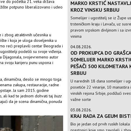
, sve do početka 21. veka država
MARKO KRSTIĆ NASTAVLJ
žište potpuno liberalizovano i udeo
KROZ VINSKU SRBIJU
Somelijer i ugostitelj se iz Župe 
trsteničkom kraju i Levaču, uz susre
pravom srpskom divljinom i sa izv
 i zbog atraktivnih učesnika u
vinima
ište i koja je uloga doseljenika u
mo reći preplavili centar Beograda i
04.08.2026.
 ugostitelji podelili su svoje viđenja.
OD PROKUPCA DO GRAŠCA
ada Dijagonala, svojevremeno autor
SOMELIJER MARKO KRSTI
na svoju karijeru punu uspona i
PEŠAČI 500 KILOMETARA
SRBIJU
a, dinamična, desilo se mnogo toga
U narednih 18 dana somelijer i ugo
enama zakupa, restauracije, radne
posetiće 22 vinarije, 10 manastira 
 opstaje. Ja sam 2015. godine
vinskih rejona Srbije, podižući sve
, ali kad te jednom dohvati taj
buzz
važne sorte
odajući da je scena dinamična, ponuda
03.08.2026.
KRAJ RADA ZA GEUM BIS
Bio je jedan od prvih ruskih lokala
prestonici koje smo zavoleli, i zbo