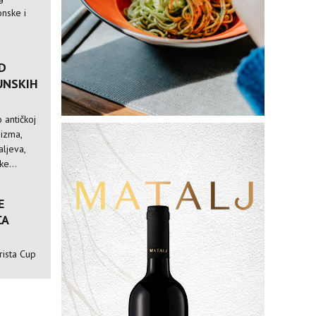
nske i
D
UNSKIH
 antičkoj
nizma,
ljeva,
e...
E
CA
rista Cup