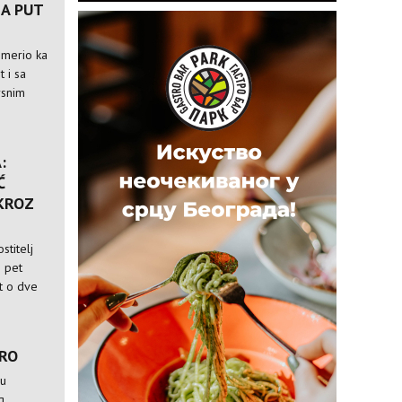
A PUT
usmerio ka
t i sa
rsnim
:
Ć
 KROZ
stitelj
i pet
st o dve
TRO
 u
g