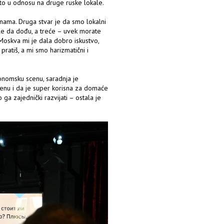
čito u odnosu na druge ruske lokale.
 nama. Druga stvar je da smo lokalni
ole da dođu, a treće – uvek morate
. Moskva mi je dala dobro iskustvo,
ratiš, a mi smo harizmatični i
tronomsku scenu, saradnja je
cenu i da je super korisna za domaće
 ga zajednički razvijati – ostala je