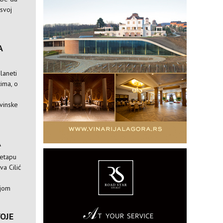
 svoj
A
laneti
ima, o
vinske
A
 etapu
va Cilić
ijom
VOJE