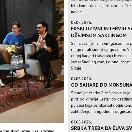
bilo kome dokazujete kako trošite
novac
07.08.2026.
EKSKLUZIVNI INTERVJU S
DŽEJMSOM SAKLINGOM
Sa najvažnijim vinskim glasom na p
razgovarali smo o njegovim počec
dugoj karijeri i stvaranju brenda
JamesSuckling.com, i o budućnosti 
Srbije
07.08.2026.
OD SAHARE DO MONSUN
Somelijer Marko Ristić prevalio je
puta od vinarije Lastar do gazdinst
po žezi koja se okončala pljuskom,
zahlađenjem i ugodnom degustac
07.08.2026.
SRBIJA TREBA DA ČUVA S
titeljskom biznisu, sa izrazitim