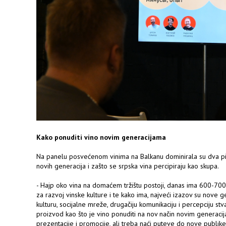
Kako ponuditi vino novim generacijama
Na panelu posvećenom vinima na Balkanu dominirala su dva pit
novih generacija i zašto se srpska vina percipiraju kao skupa.
- Hajp oko vina na domaćem tržištu postoji, danas ima 600-700 r
za razvoj vinske kulture i te kako ima, najveći izazov su nove 
kulturu, socijalne mreže, drugačiju komunikaciju i percepciju stv
proizvod kao što je vino ponuditi na nov način novim generacij
prezentacije i promocije, ali treba naći puteve do nove publi