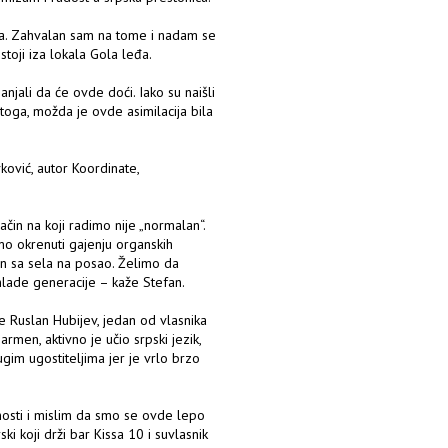
a. Zahvalan sam na tome i nadam se
stoji iza lokala Gola leđa.
sanjali da će ovde doći. Iako su naišli
 toga, možda je ovde asimilacija bila
ković, autor Koordinate,
čin na koji radimo nije „normalan“.
o okrenuti gajenju organskih
an sa sela na posao. Želimo da
mlade generacije – kaže Stefan.
je Ruslan Hubijev, jedan od vlasnika
armen, aktivno je učio srpski jezik,
ugim ugostiteljima jer je vrlo brzo
nosti i mislim da smo se ovde lepo
i koji drži bar Kissa 10 i suvlasnik