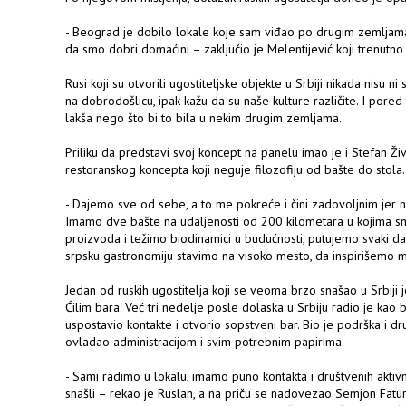
- Beograd je dobilo lokale koje sam viđao po drugim zemljam
da smo dobri domaćini – zaključio je Melentijević koji trenutno 
Rusi koji su otvorili ugostiteljske objekte u Srbiji nikada nisu ni 
na dobrodošlicu, ipak kažu da su naše kulture različite. I pored
lakša nego što bi to bila u nekim drugim zemljama.
Priliku da predstavi svoj koncept na panelu imao je i Stefan Živ
restoranskog koncepta koji neguje filozofiju od bašte do stola.
- Dajemo sve od sebe, a to me pokreće i čini zadovoljnim jer na
Imamo dve bašte na udaljenosti od 200 kilometara u kojima sm
proizvoda i težimo biodinamici u budućnosti, putujemo svaki d
srpsku gastronomiju stavimo na visoko mesto, da inspirišemo 
Jedan od ruskih ugostitelja koji se veoma brzo snašao u Srbiji 
Ćilim bara. Već tri nedelje posle dolaska u Srbiju radio je kao b
uspostavio kontakte i otvorio sopstveni bar. Bio je podrška i dr
ovladao administracijom i svim potrebnim papirima.
- Sami radimo u lokalu, imamo puno kontakta i društvenih aktiv
snašli – rekao je Ruslan, a na priču se nadovezao Semjon Fatursk