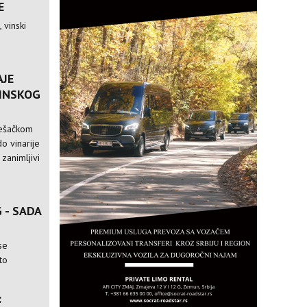
E
 vinski
AJE
VINSKOG
pešačkom
o vinarije
 zanimljivi
 - SADA
se
to
: