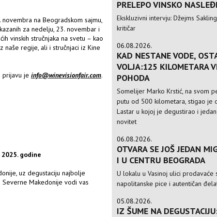
PRELEPO VINSKO NASLEĐ
Ekskluzivni intervju: Džejms Sakling,
25. novembra na Beogradskom sajmu,
kritičar
kazanih za nedelju, 23. novembar i
h vinskih stručnjaka na svetu – kao
06.08.2026.
naše regije, ali i stručnjaci iz Kine
KAD NESTANE VODE, OST
VOLJA:125 KILOMETARA 
 prijavu je
info@winevisionfair.com
.
POHODA
Somelijer Marko Krstić, na svom 
putu od 500 kilometara, stigao je d
Lastar u kojoj je degustirao i jedan
novitet
06.08.2026.
OTVARA SE JOŠ JEDAN MIG
 2025. godine
I U CENTRU BEOGRADA
onije, uz degustaciju najbolje
U lokalu u Vasinoj ulici prodavaće 
ija Severne Makedonije vodi vas
napolitanske pice i autentičan đela
05.08.2026.
IZ ŠUME NA DEGUSTACIJU