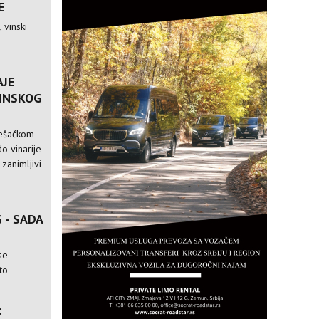
E
 vinski
AJE
VINSKOG
pešačkom
o vinarije
 zanimljivi
 - SADA
se
to
: