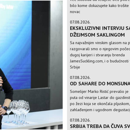
bilo kome dokazujete kako trošite
novac
07.08.2026.
EKSKLUZIVNI INTERVJU S
DŽEJMSOM SAKLINGOM
Sa najvažnijim vinskim glasom na p
razgovarali smo o njegovim počec
dugoj karijeri i stvaranju brenda
JamesSuckling.com, i o budućnosti 
Srbije
07.08.2026.
OD SAHARE DO MONSUN
Somelijer Marko Ristić prevalio je
puta od vinarije Lastar do gazdinst
po žezi koja se okončala pljuskom,
zahlađenjem i ugodnom degustac
07.08.2026.
SRBIJA TREBA DA ČUVA S