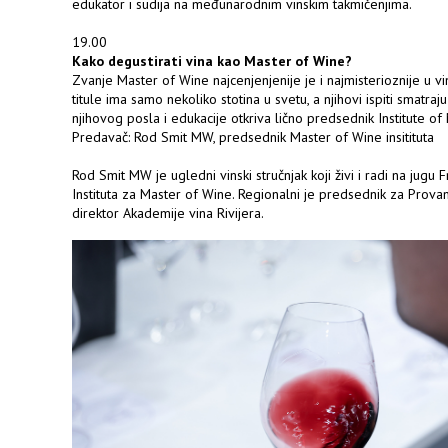
edukator i sudija na međunarodnim vinskim takmičenjima.
19.00
Kako degustirati vina kao Master of Wine?
Zvanje Master of Wine najcenjenjenije je i najmisterioznije u v
titule ima samo nekoliko stotina u svetu, a njihovi ispiti smatraj
njihovog posla i edukacije otkriva lično predsednik Institute of
Predavač: Rod Smit MW, predsednik Master of Wine insitituta
Rod Smit MW je ugledni vinski stručnjak koji živi i radi na jugu 
Instituta za Master of Wine. Regionalni je predsednik za Prov
direktor Akademije vina Rivijera.