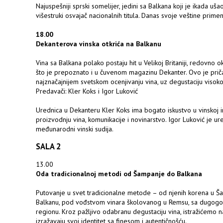
Najuspešniji sprski somelijer, jedini sa Balkana koji je ikada uš
višestruki osvajač nacionalnih titula. Danas svoje veštine prime
18.00
Dekanterova vinska otkrića na Balkanu
Vina sa Balkana polako postaju hit u Velikoj Britaniji, redovno
što je prepoznato i u čuvenom magazinu Dekanter. Ovo je prič
najznačajnijem svetskom ocenjivanju vina, uz degustaciju visoko 
Predavači: Kler Koks i Igor Luković
Urednica u Dekanteru Kler Koks ima bogato iskustvo u vinskoj indus
proizvodnju vina, komunikacije i novinarstvo. Igor Luković je 
međunarodni vinski sudija.
SALA 2
13.00
Oda tradicionalnoj metodi od Šampanje do Balkana
Putovanje u svet tradicionalne metode – od njenih korena u Ša
Balkanu, pod vođstvom vinara školovanog u Remsu, sa dugogo
regionu. Kroz pažljivo odabranu degustaciju vina, istražićemo n
izražavaju svoj identitet sa finesom i autentičnošću.