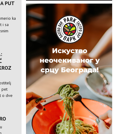
A PUT
usmerio ka
t i sa
rsnim
:
Ć
 KROZ
stitelj
i pet
st o dve
TRO
 u
g