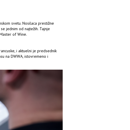
inskom svetu. Nosilaca prestižne
u se jednim od najtežih. Tajnje
 Master of Wine.
Francuske, i aktuelni je predsednik
ansu na DWWA, istovremeno i