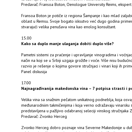
Predavač: Fransoa Boton, Oenologue University Reims, ekspert
Fransoa Boton je potiče iz regiona Šampanje i kao mlad zaljubi
oblast u Remsu. Svoje bogato isksutvo već dugo godina primenju
stvarajući velika penušava vina kao enolog konsultant.
15.00
Kako sa duplo manje ulaganja dobiti duplo više?
Pametni sistemi za praćenje i upravljanje vinogradima i voćn
način na koji se u Srbiji uzgaja grožđe i voće. Više nisu budućn
razvio je rešenje o kojima govore stručnjaci i vinari koji ih prim
Panel diskusija
17.00
Najnagrađivanija makedonska vina – 7 potpisa strasti i p
Velika vina sa snažnim pečatom unikatnog podneblja, koja osva
međunarodniim takmičenjima i koja verno odražavaju vinarsku s
predstavljena u pažljivo odabranoj seleciji vinskog stručnjaka
Predavač: Zvonko Herceg
Zvonko Herceg dobro poznaje vina Severne Makedonije u dubinu 