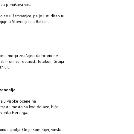
 za penušava vina
o se u šampanjce, pa je i studirao tu
je u Sloveniji i na Balkanu,
jacima mogu značajno da promene
ost — oni su realnost. Telekom Srbija
enjuju.
odneblja
jaju visoke ocene na
trast i mesto sa kog dolaze, biće
 Zvonka Hercega.
i spolja. On je somelijer, vinski