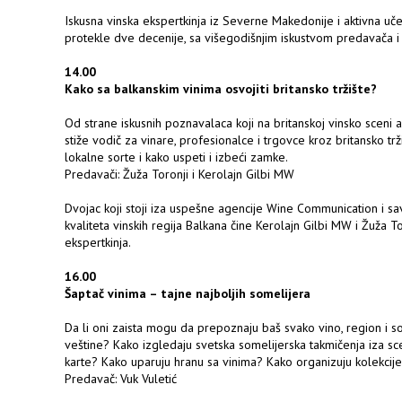
Iskusna vinska ekspertkinja iz Severne Makedonije i aktivna učes
protekle dve decenije, sa višegodišnjim iskustvom predavača i 
14.00
Kako sa balkanskim vinima osvojiti britansko tržište?
Od strane iskusnih poznavalaca koji na britanskoj vinsko sceni a
stiže vodič za vinare, profesionalce i trgovce kroz britansko trž
lokalne sorte i kako uspeti i izbeći zamke.
Predavači: Žuža Toronji i Kerolajn Gilbi MW
Dvojac koji stoji iza uspešne agencije Wine Communication i sa
kvaliteta vinskih regija Balkana čine Kerolajn Gilbi MW i Žuža T
ekspertkinja.
16.00
Šaptač vinima – tajne najboljih somelijera
Da li oni zaista mogu da prepoznaju baš svako vino, region i sor
veštine? Kako izgledaju svetska somelijerska takmičenja iza s
karte? Kako uparuju hranu sa vinima? Kako organizuju kolekcije
Predavač: Vuk Vuletić