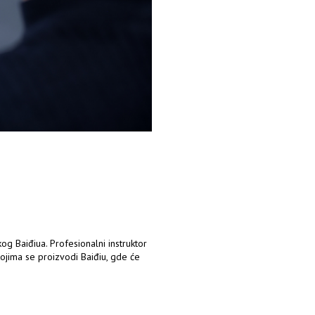
skog Baiđiua. Profesionalni instruktor
ojima se proizvodi Baiđiu, gde će