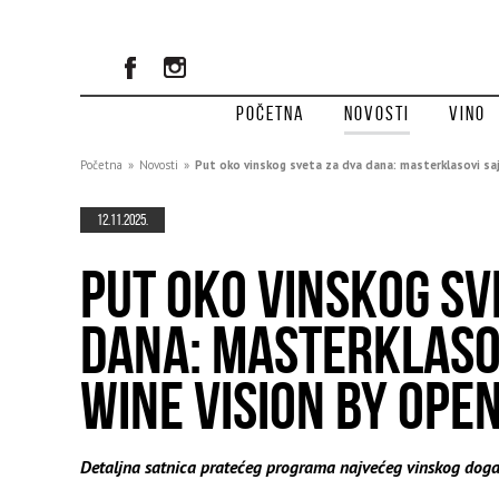
Početna
Novosti
Vino
Početna
»
Novosti
»
Put oko vinskog sveta za dva dana: masterklasovi sa
12.11.2025.
PUT OKO VINSKOG SV
DANA: MASTERKLASO
WINE VISION BY OPE
Detaljna satnica pratećeg programa najvećeg vinskog doga