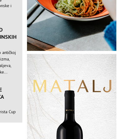
nske i
D
UNSKIH
 antičkoj
nizma,
ljeva,
e...
E
CA
rista Cup