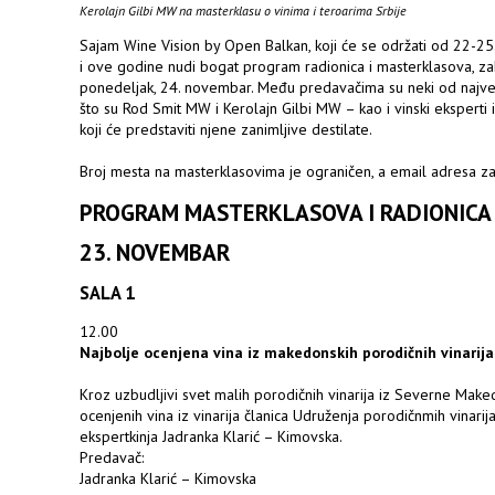
Kerolajn Gilbi MW na masterklasu o vinima i teroarima Srbije
Sajam Wine Vision by Open Balkan, koji će se održati od 22-
i ove godine nudi bogat program radionica i masterklasova, za
ponedeljak, 24. novembar. Među predavačima su neki od najveći
što su Rod Smit MW i Kerolajn Gilbi MW – kao i vinski eksperti iz 
koji će predstaviti njene zanimljive destilate.
Broj mesta na masterklasovima je ograničen, a email adresa za
PROGRAM MASTERKLASOVA I RADIONICA
23. NOVEMBAR
SALA 1
12.00
Najbolje ocenjena vina iz makedonskih porodičnih vinarija
Kroz uzbudljivi svet malih porodičnih vinarija iz Severne Maked
ocenjenih vina iz vinarija članica Udruženja porodičnmih vinar
ekspertkinja Jadranka Klarić – Kimovska.
Predavač:
Jadranka Klarić – Kimovska