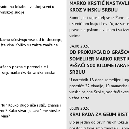
MARKO KRSTIĆ NASTAVLJ
nica na lokalnoj vinskoj sceni u
KROZ VINSKU SRBIJU
vinskog sudije.
Somelijer i ugostitelj se iz Župe 
trsteničkom kraju i Levaču, uz susre
pravom srpskom divljinom i sa izv
vinima
ktivno učestvuju više od tri decenije,
ište vina. Koliko su zaista značajne
04.08.2026.
OD PROKUPCA DO GRAŠCA
SOMELIJER MARKO KRSTI
PEŠAČI 500 KILOMETARA
vršeno poznaje potencijale i
SRBIJU
oronji, mađarsko-britanska vinska
U narednih 18 dana somelijer i ugo
posetiće 22 vinarije, 10 manastira 
vinskih rejona Srbije, podižući sve
važne sorte
tu? Koliko dugo uče i stiču znanja i
03.08.2026.
cene? Kako stvaraju savršene vinske
KRAJ RADA ZA GEUM BIS
 vina?
Bio je jedan od prvih ruskih lokala
prestonici koje smo zavoleli, i zbo