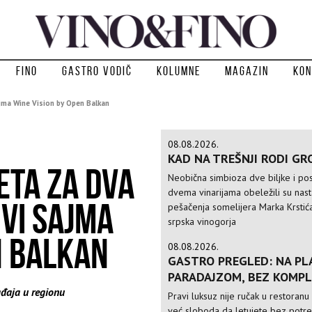
Fino
Gastro vodič
Kolumne
Magazin
Kon
jma Wine Vision by Open Balkan
08.08.2026.
KAD NA TREŠNJI RODI GR
ETA ZA DVA
Neobična simbioza dve biljke i po
dvema vinarijama obeležili su nas
VI SAJMA
pešačenja somelijera Marka Krstić
srpska vinogorja
N BALKAN
08.08.2026.
GASTRO PREGLED: NA PLA
PARADAJZOM, BEZ KOMPL
đaja u regionu
Pravi luksuz nije ručak u restoranu 
već sloboda da letujete bez potr