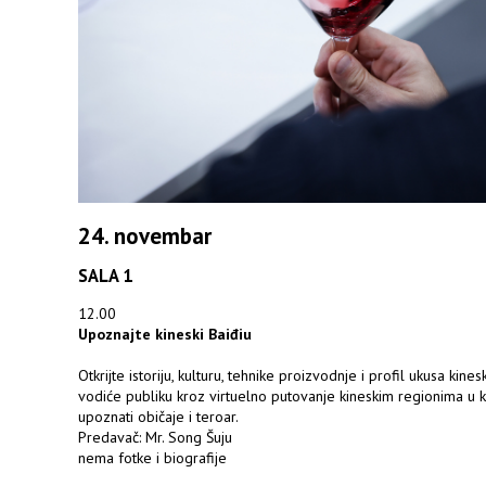
24. novembar
SALA 1
12.00
Upoznajte kineski Baiđiu
Otkrijte istoriju, kulturu, tehnike proizvodnje i profil ukusa kine
vodiće publiku kroz virtuelno putovanje kineskim regionima u k
upoznati običaje i teroar.
Predavač: Mr. Song Šuju
nema fotke i biografije