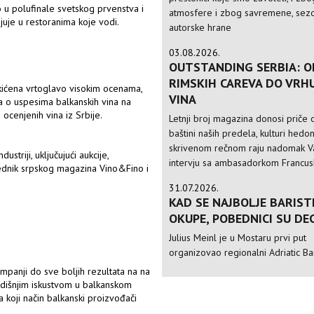
ao u polufinale svetskog prvenstva i
atmosfere i zbog savremene, sezo
njuje u restoranima koje vodi.
autorske hrane
03.08.2026.
OUTSTANDING SERBIA: O
RIMSKIH CAREVA DO VRH
 okićena vrtoglavo visokim ocenama,
VINA
a o uspesima balkanskih vina na
ocenjenih vina iz Srbije.
Letnji broj magazina donosi priče o
baštini naših predela, kulturi hedo
skrivenom rečnom raju nadomak Va
triji, uključujući aukcije,
intervju sa ambasadorkom Francusk
urednik srpskog magazina Vino&Fino i
31.07.2026.
KAD SE NAJBOLJE BARIST
OKUPE, POBEDNICI SU DE
Julius Meinl je u Mostaru prvi put
organizovao regionalni Adriatic Ba
mpanji do sve boljih rezultata na na
dišnjim iskustvom u balkanskom
a koji način balkanski proizvođači