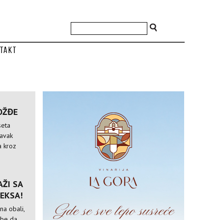
takt
OŽĐE
seta
tavak
a kroz
ŽI SA
EKSA!
na obali,
ebe da