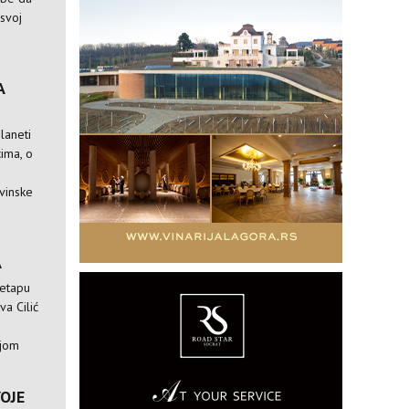
 svoj
A
laneti
ima, o
vinske
A
 etapu
va Cilić
ijom
VOJE