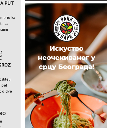
A PUT
usmerio ka
t i sa
rsnim
:
Ć
 KROZ
stitelj
i pet
st o dve
TRO
 u
g