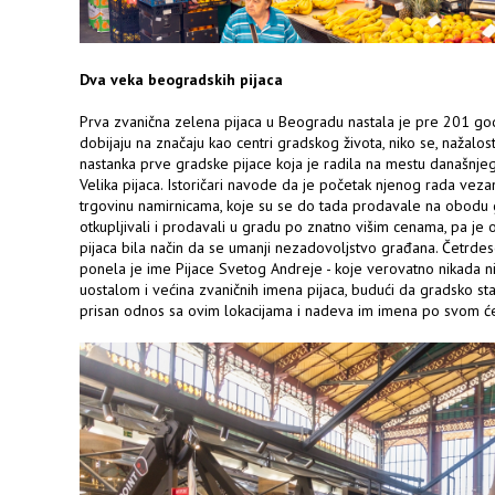
Dva veka beogradskih pijaca
Prva zvanična zelena pijaca u Beogradu nastala je pre 201 godi
dobijaju na značaju kao centri gradskog života, niko se, nažalost,
nastanka prve gradske pijace koja je radila na mestu današnjeg
Velika pijaca. Istoričari navode da je početak njenog rada vezan
trgovinu namirnicama, koje su se do tada prodavale na obodu g
otkupljivali i prodavali u gradu po znatno višim cenama, pa je
pijaca bila način da se umanji nezadovoljstvo građana. Četrdese
ponela je ime Pijace Svetog Andreje - koje verovatno nikada 
uostalom i većina zvaničnih imena pijaca, budući da gradsko st
prisan odnos sa ovim lokacijama i nadeva im imena po svom ć