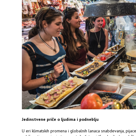
Jedinstvene priče o ljudima i podneblju
U eri klimatskih promena i globalnih lanaca snabdevanja, pijac