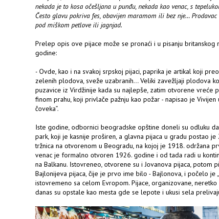
nekada je to kosa očešljana u punđu, nekada kao venac, s tepeluk
Često glavu pokriva fes, obavijen maramom ili bez nje… Prodavac
pod miškom petlove ili jagnjad.
Prelep opis ove pijace može se pronaći i u pisanju britanskog 
godine:
- Ovde, kao i na svakoj srpskoj pijaci, paprika je artikal koji pr
zelenih plodova, sveže uzabranih… Veliki zavežljaji plodova ko
puzavice iz Virdžinije kada su najlepše, zatim otvorene vreće p
finom prahu, koji privlače pažnju kao požar - napisao je Vivijen 
čoveka”.
Iste godine, odbornici beogradske opštine doneli su odluku da
park, koji je kasnije proširen, a glavna pijaca u gradu postao j
tržnica na otvorenom u Beogradu, na kojoj je 1918. održana prva
venac je formalno otvoren 1926. godine i od tada radi u kontinui
na Balkanu. Istovreneo, otvorene su i Jovanova pijaca, potom pi
Bajlonijeva pijaca, čije je prvo ime bilo - Bajlonova, i počelo j
istovremeno sa celom Evropom. Pijace, organizovane, neretko ar
danas su opstale kao mesta gde se lepote i ukusi sela preliva