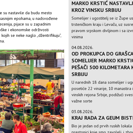
MARKO KRSTIĆ NASTAVLJ
KROZ VINSKU SRBIJU
ace su nastavile da budu mesto
Somelijer i ugostitelj se iz Župe 
, u kasnijim epohama, u nadsvođene
ecenija, pijace su u zapadnim
trsteničkom kraju i Levaču, uz susre
oške i ekonomske održivosti
pravom srpskom divljinom i sa izv
 kojih se neke naglo „džentrifikuju”,
vinima
ma.
04.08.2026.
OD PROKUPCA DO GRAŠCA
SOMELIJER MARKO KRSTI
PEŠAČI 500 KILOMETARA
SRBIJU
U narednih 18 dana somelijer i ugo
posetiće 22 vinarije, 10 manastira 
vinskih rejona Srbije, podižući sve
važne sorte
03.08.2026.
KRAJ RADA ZA GEUM BIS
Bio je jedan od prvih ruskih lokala
prestonici koje smo zavoleli, i zbo