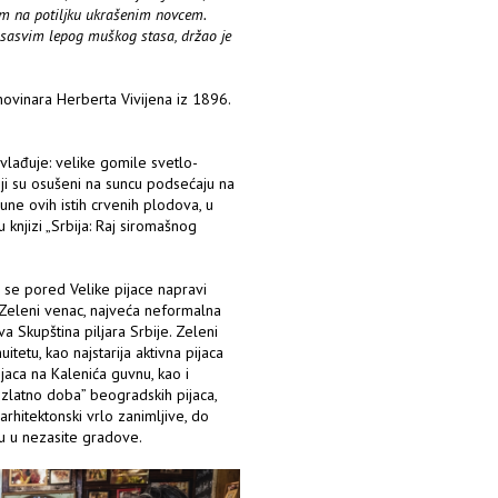
om na potiljku ukrašenim novcem.
 sasvim lepog muškog stasa, držao je
novinara Herberta Vivijena iz 1896.
eovlađuje: velike gomile svetlo-
ji su osušeni na suncu podsećaju na
une ovih istih crvenih plodova, u
u knjizi „Srbija: Raj siromašnog
 se pored Velike pijace napravi
e Zeleni venac, najveća neformalna
 Skupština piljara Srbije. Zeleni
tetu, kao najstarija aktivna pijaca
jaca na Kalenića guvnu, kao i
e „zlatno doba” beogradskih pijaca,
hitektonski vrlo zanimljive, do
ju u nezasite gradove.