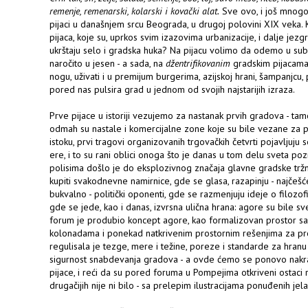
remenje, remenarski, kolarski i kovački alat.
Sve ovo, i još mnogo 
pijaci u današnjem srcu Beograda, u drugoj polovini XIX veka. K
pijaca, koje su, uprkos svim izazovima urbanizacije, i dalje jez
ukrštaju selo i gradska huka? Na pijacu volimo da odemo u subot
naročito u jesen - a sada, na
džentrifikovanim
gradskim pijacam
nogu, uživati i u premijum burgerima, azijskoj hrani, šampanjcu, p
pored nas pulsira grad u jednom od svojih najstarijih izraza.
Prve pijace u istoriji vezujemo za nastanak prvih gradova - tamo 
odmah su nastale i komercijalne zone koje su bile vezane za pu
istoku, prvi tragovi organizovanih trgovačkih četvrti pojavljuj
ere, i to su rani oblici onoga što je danas u tom delu sveta poz
polisima došlo je do eksplozivnog značaja glavne gradske trž
kupiti svakodnevne namirnice, gde se glasa, razapinju - najčeš
bukvalno - politički oponenti, gde se razmenjuju ideje o filozofij
gde se jede, kao i danas, izvrsna ulična hrana: agore su bile sv
forum je produbio koncept agore, kao formalizovan prostor sa 
kolonadama i ponekad natkrivenim prostornim rešenjima za pro
regulisala je tezge, mere i težine, poreze i standarde za hranu
sigurnost snabdevanja gradova - a ovde ćemo se ponovo nakrat
pijace, i reći da su pored foruma u Pompejima otkriveni ostaci 
drugačijih nije ni bilo - sa prelepim ilustracijama ponuđenih jela