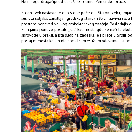
Ne mnogo drugačije od današnje, recimo, Zemunske pijace.
Srednji vek nastavio je ono što je počelo u Starom veku, i pij
susreta seljaka, zanatlija i gradskog stanovništva, razvivši se
prostore ponekad velikog arhitektonskog značaja. Poslednjih d
zemljama ponovo postale „kul”, kao mesta gde se načela ekol
sprovode u praksi, a ista sudbina zadesila je i pijace u Srbiji, od
postajući mesta koja nude socijalni prestiž i prodavcima i kupci