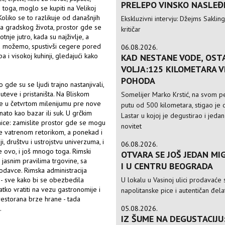
PRELEPO VINSKO NASLEĐ
toga, moglo se kupiti na Velikoj
oliko se to razlikuje od današnjih
Ekskluzivni intervju: Džejms Sakling,
gra gradskog života, prostor gde se
kritičar
nje jutro, kada su najživlje, a
a možemo, spustivši cegere pored
06.08.2026.
a i visokoj kuhinji, gledajući kako
KAD NESTANE VODE, OST
VOLJA:125 KILOMETARA 
POHODA
gde su se ljudi trajno nastanjivali,
teve i pristaništa. Na Bliskom
Somelijer Marko Krstić, na svom 
u se u četvrtom milenijumu pre nove
putu od 500 kilometara, stigao je d
nato kao bazar ili suk. U grčkim
Lastar u kojoj je degustirao i jedan
nice: zamislite prostor gde se mogu
novitet
će vatrenom retorikom, a ponekad i
i, društvu i ustrojstvu univerzuma, i
06.08.2026.
e ovo, i još mnogo toga. Rimski
OTVARA SE JOŠ JEDAN MIG
jasnim pravilima trgovine, sa
I U CENTRU BEOGRADA
davce. Rimska administracija
U lokalu u Vasinoj ulici prodavaće 
 - sve kako bi se obezbedila
ko vratiti na vezu gastronomije i
napolitanske pice i autentičan đela
restorana brze hrane - tada
05.08.2026.
.
IZ ŠUME NA DEGUSTACIJU