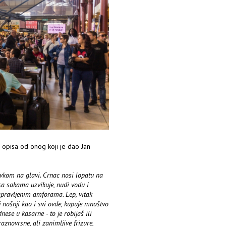
 opisa od onog koji je dao Jan
vkom na glavi. Crnac nosi lopatu na
sa sakama uzvikuje, nudi vodu i
apravljenim amforama. Lep, vitak
nošnji kao i svi ovde, kupuje mnoštvo
ese u kasarne - to je robijaš ili
aznovrsne, ali zanimljive frizure,