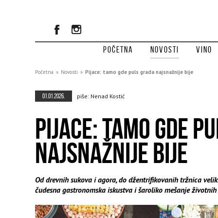
Početna
Novosti
Vino
Početna
»
Novosti
»
Pijace: tamo gde puls grada najsnažnije bije
01.01.2026.
piše: Nenad Kostić
PIJACE: TAMO GDE P
NAJSNAŽNIJE BIJE
Od drevnih sukova i agora, do džentrifikovanih tržnica veli
čudesna gastronomska iskustva i šaroliko mešanje životnih 