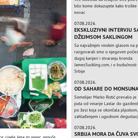
bilo kome dokazujete kako trošite
novac
07.08.2026.
EKSKLUZIVNI INTERVJU S
DŽEJMSOM SAKLINGOM
Sa najvažnijim vinskim glasom na p
razgovarali smo o njegovim počec
dugoj karijeri i stvaranju brenda
JamesSuckling.com, i o budućnosti 
Srbije
07.08.2026.
OD SAHARE DO MONSUN
Somelijer Marko Ristić prevalio je
puta od vinarije Lastar do gazdinst
po žezi koja se okončala pljuskom,
zahlađenjem i ugodnom degustac
07.08.2026.
SRBIJA MORA DA ČUVA SV
ice, cipele, kese za novac, papuče,