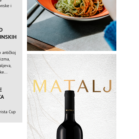
nske i
D
UNSKIH
 antičkoj
nizma,
ljeva,
e...
E
CA
rista Cup