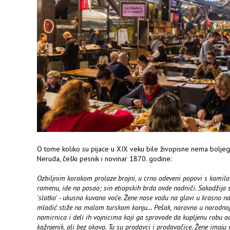
O tome koliko su pijace u XIX veku bile živopisne nema boljeg
Neruda, češki pesnik i novinar 1870. godine:
Ozbiljnim korakom prolaze brojni, u crno odeveni popovi s kamila
ramenu, ide na posao; sin etiopskih brda ovde nadniči. Sakadžija 
'slatko' - ukusno kuvano voće. Žene nose vodu na glavi u krasno n
mladić stiže na malom turskom konju… Pešak, naravno u narodnoj 
namirnica i deli ih vojnicima koji ga sprovode da kupljenu robu odn
kažnjenik, ali bez okova. Tu su prodavci i prodavačice. Žene imaju r