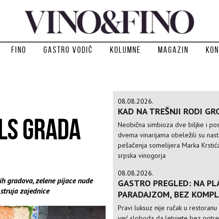
Fino
Gastro vodič
Kolumne
Magazin
Kon
08.08.2026.
KAD NA TREŠNJI RODI GR
ULS GRADA
Neobična simbioza dve biljke i po
dvema vinarijama obeležili su nas
pešačenja somelijera Marka Krstić
srpska vinogorja
08.08.2026.
kih gradova, zelene pijace nude
GASTRO PREGLED: NA PLA
struja zajednice
PARADAJZOM, BEZ KOMPL
Pravi luksuz nije ručak u restoranu 
već sloboda da letujete bez potr