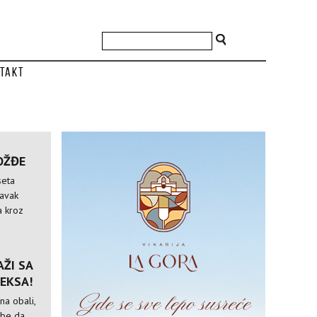
takt
OŽĐE
seta
tavak
a kroz
ŽI SA
EKSA!
na obali,
ebe da