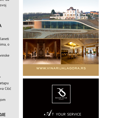
 svoj
A
laneti
ima, o
vinske
A
 etapu
va Cilić
ijom
OJE