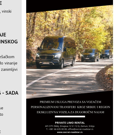
E
 vinski
AJE
VINSKOG
pešačkom
o vinarije
 zanimljivi
 - SADA
se
to
: