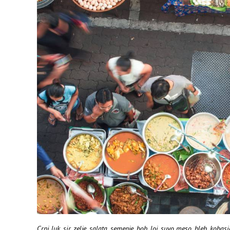
Crni luk, sir, zelje, salata, semenje, bob, loj, suvo meso, hleb, kobas