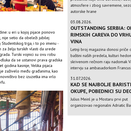
atmosfere i zbog savremene, sezo
autorske hrane
03.08.2026.
OUTSTANDING SERBIA: O
ne: u eri u kojoj pijace ponovo
RIMSKIH CAREVA DO VRH
 nije setio da obeleži jubilej
VINA
 Studentskog trga, i to po imenu -
 za želju turskih vlasti da urede
Letnji broj magazina donosi priče o
rada. Turski vojnici su ovu robu
baštini naših predela, kulturi hedo
 odluka da se ustanovi prava gradska
skrivenom rečnom raju nadomak Va
t godina kasnije, Velika pijaca
intervju sa ambasadorkom Francusk
nije zaživelo među građanima, kao
anovništvo bez izuzetka ima vrlo
31.07.2026.
efu.
KAD SE NAJBOLJE BARIST
OKUPE, POBEDNICI SU DE
Julius Meinl je u Mostaru prvi put
organizovao regionalni Adriatic Ba