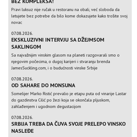
BEZ KOMPLEKSA!
Pravi luksuz nije ručak u restoranu na obali, već sloboda da
letujete bez potrebe da bilo kome dokazujete kako trošite svoj
novac
07.08.2026.
EKSKLUZIVNI INTERVJU SA DŽEJMSOM
SAKLINGOM
Sa najvažnijim vinskim glasom na planeti razgovarali smo o
njegovim počecima, o dugoj karijeri i stvaranju brenda
JamesSuckling.com, i o budućnosti vinske Srbije
07.08.2026.
OD SAHARE DO MONSUNA
Somelijer Marko Ristić prevalio je etapu puta od vinarije Lastar
do gazdinstva Cilić po žezi koja se okončala pljuskom,
zahlađenjem i ugodnom degustacijom
07.08.2026.
SRBIJA TREBA DA ČUVA SVOJE PRELEPO VINSKO
NASLEĐE