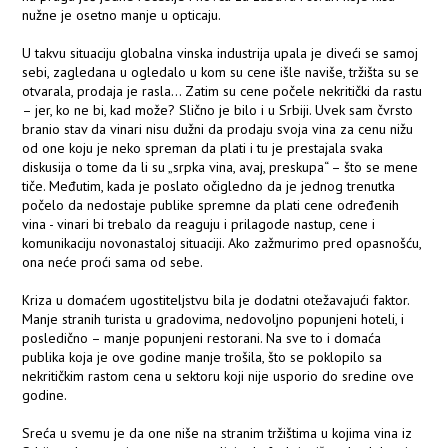
nužne je osetno manje u opticaju.
U takvu situaciju globalna vinska industrija upala je diveći se samoj
sebi, zagledana u ogledalo u kom su cene išle naviše, tržišta su se
otvarala, prodaja je rasla… Zatim su cene počele nekritički da rastu
– jer, ko ne bi, kad može? Slično je bilo i u Srbiji. Uvek sam čvrsto
branio stav da vinari nisu dužni da prodaju svoja vina za cenu nižu
od one koju je neko spreman da plati i tu je prestajala svaka
diskusija o tome da li su „srpka vina, avaj, preskupa“ – što se mene
tiče. Međutim, kada je poslato očigledno da je jednog trenutka
počelo da nedostaje publike spremne da plati cene određenih
vina - vinari bi trebalo da reaguju i prilagode nastup, cene i
komunikaciju novonastaloj situaciji. Ako zažmurimo pred opasnošću,
ona neće proći sama od sebe.
Kriza u domaćem ugostiteljstvu bila je dodatni otežavajući faktor.
Manje stranih turista u gradovima, nedovoljno popunjeni hoteli, i
posledično – manje popunjeni restorani. Na sve to i domaća
publika koja je ove godine manje trošila, što se poklopilo sa
nekritičkim rastom cena u sektoru koji nije usporio do sredine ove
godine.
Sreća u svemu je da one niše na stranim tržištima u kojima vina iz