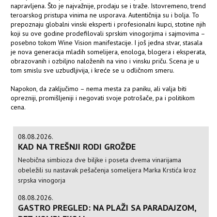
napravljena. Što je najvažnije, prodaju se i traže. Istovremeno, trend
teroarskog pristupa vinima ne usporava. Autentičnija su i bolja. To
prepoznaju globalni vinski eksperti i profesionalni kupci, stotine njih
koji su ove godine prodefilovali sprskim vinogorjima i sajmovima –
posebno tokom Wine Vision manifestacije. I još jedna stvar, stasala
je nova generacija mladih somelijera, enologa, blogera i eksperata,
obrazovanih i ozbiljno naloženih na vino i vinsku priču. Scena je u
tom smislu sve uzbudljivija, i kreće se u odličnom smeru.
Napokon, da zaključimo – nema mesta za paniku, ali valja biti
oprezniji, promišljeniji i negovati svoje potrošače, pa i politikom
cena.
08.08.2026.
KAD NA TREŠNJI RODI GROŽĐE
Neobična simbioza dve biljke i poseta dvema vinarijama
obeležili su nastavak pešačenja somelijera Marka Krstića kroz
srpska vinogorja
08.08.2026.
GASTRO PREGLED: NA PLAŽI SA PARADAJZOM,