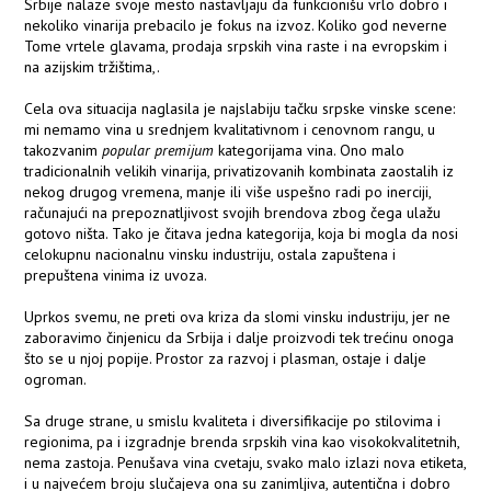
Srbije nalaze svoje mesto nastavljaju da funkcionišu vrlo dobro i
nekoliko vinarija prebacilo je fokus na izvoz. Koliko god neverne
Tome vrtele glavama, prodaja srpskih vina raste i na evropskim i
na azijskim tržištima,.
Cela ova situacija naglasila je najslabiju tačku srpske vinske scene:
mi nemamo vina u srednjem kvalitativnom i cenovnom rangu, u
takozvanim
popular premijum
kategorijama vina. Ono malo
tradicionalnih velikih vinarija, privatizovanih kombinata zaostalih iz
nekog drugog vremena, manje ili više uspešno radi po inerciji,
računajući na prepoznatljivost svojih brendova zbog čega ulažu
gotovo ništa. Tako je čitava jedna kategorija, koja bi mogla da nosi
celokupnu nacionalnu vinsku industriju, ostala zapuštena i
prepuštena vinima iz uvoza.
Uprkos svemu, ne preti ova kriza da slomi vinsku industriju, jer ne
zaboravimo činjenicu da Srbija i dalje proizvodi tek trećinu onoga
što se u njoj popije. Prostor za razvoj i plasman, ostaje i dalje
ogroman.
Sa druge strane, u smislu kvaliteta i diversifikacije po stilovima i
regionima, pa i izgradnje brenda srpskih vina kao visokokvalitetnih,
nema zastoja. Penušava vina cvetaju, svako malo izlazi nova etiketa,
i u najvećem broju slučajeva ona su zanimljiva, autentična i dobro