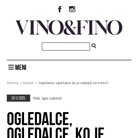
MENI
Početna
»
Novosti
»
Ogledalce, ogledalce, ko je najlepši na svetu?
29.12.2025.
Piše: Igor Luković
OGLEDALCE,
OGLEDALCE, KO JE