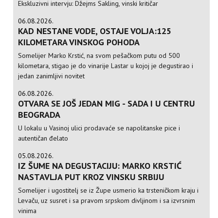
Ekskluzivni intervju: Džejms Sakling, vinski kritičar
06.08.2026.
KAD NESTANE VODE, OSTAJE VOLJA:125
KILOMETARA VINSKOG POHODA
Somelijer Marko Krstić, na svom pešačkom putu od 500
kilometara, stigao je do vinarije Lastar u kojoj je degustirao i
jedan zanimljivi novitet
06.08.2026.
OTVARA SE JOŠ JEDAN MIG - SADA I U CENTRU
BEOGRADA
U lokalu u Vasinoj ulici prodavaće se napolitanske pice i
autentičan đelato
05.08.2026.
IZ ŠUME NA DEGUSTACIJU: MARKO KRSTIĆ
NASTAVLJA PUT KROZ VINSKU SRBIJU
Somelijer i ugostitelj se iz Župe usmerio ka trsteničkom kraju i
Levaču, uz susret i sa pravom srpskom divljinom i sa izvrsnim
vinima