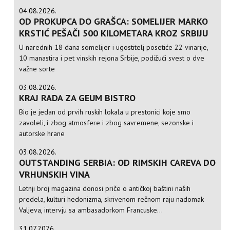
04.08.2026.
OD PROKUPCA DO GRAŠCA: SOMELIJER MARKO
KRSTIĆ PEŠAČI 500 KILOMETARA KROZ SRBIJU
U narednih 18 dana somelijer i ugostitelj posetiće 22 vinarije,
10 manastira i pet vinskih rejona Srbije, podižući svest o dve
važne sorte
03.08.2026.
KRAJ RADA ZA GEUM BISTRO
Bio je jedan od prvih ruskih lokala u prestonici koje smo
zavoleli, i zbog atmosfere i zbog savremene, sezonske i
autorske hrane
03.08.2026.
OUTSTANDING SERBIA: OD RIMSKIH CAREVA DO
VRHUNSKIH VINA
Letnji broj magazina donosi priče o antičkoj baštini naših
predela, kulturi hedonizma, skrivenom rečnom raju nadomak
Valjeva, intervju sa ambasadorkom Francuske...
31.07.2026.