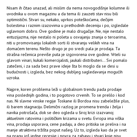
Nisam ih čitao unazad, ali mislim da nema novogodišnje kolumne ili
uvodnika u ovom magazinu a da tema ili zauzeti stav nisu bili
optimistični. Stvari su, nekako, uprkos poteškoćama, dečijim
bolestima i raznim izazovima u prethodnih deceniju i po, izgledale
uglavnom dobro. Ove godine je malo drugačije. Ne, nije nestalo
entuzijazma, nije nestalo ni poleta u osvajanju znanja o teroarima,
niti u promovisanju lokalnih sorti ili stvaranju velikih vina na
domaćem terenu. Nešto drugo je po sredi: pala je prodaja. Ta
strašna rečenica previše puta je izgovorena ove godine. Vrteli su
glavom vinari, kukali komercijalisti, jaukali distributeri… Svi pomalo
zatečeni, i za sada bez prave ideje šta bi moglo da se desi u
budućnosti i, izgleda, bez nekog dubljeg sagledavanja mogućih
uzroka.
Najpre, koren problema leži u globalnom trendu pada prodaje
vina poslednjih godina, i to pogotovo crvenih. To se prelilo i kod
nas. Ni slavne vinske regije Toskane ili Bordoa nisu zabeležile plus,
ili barem stagnaciju. Delimični razlog je promena trenda i želja i
navika potrošača, dok se deo ogleda u široj krizi izazvanoj
aktuelnim ratovima i političkim krizama u svetu. Evropa ima viška
vina, prodaja usporava, cene padaju, a deo pritiska se preliva i na
manje atraktivna tržišta poput našeg. Uz to, izgleda kao da je svet
na pragu još jedne recesije i novca za zabavu i stvari koje nisu