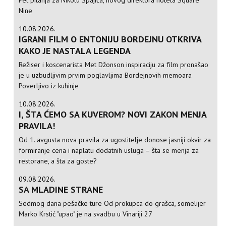
Pet pitanja za Nikolu Spajića, novog direktora hotela Square
Nine
10.08.2026.
IGRANI FILM O ENTONIJU BORDEJNU OTKRIVA
KAKO JE NASTALA LEGENDA
Režiser i koscenarista Met Džonson inspiraciju za film pronašao
je u uzbudljivim prvim poglavljima Bordejnovih memoara
Poverljivo iz kuhinje
10.08.2026.
I, ŠTA ĆEMO SA KUVEROM? NOVI ZAKON MENJA
PRAVILA!
Od 1. avgusta nova pravila za ugostitelje donose jasniji okvir za
formiranje cena i naplatu dodatnih usluga – šta se menja za
restorane, a šta za goste?
09.08.2026.
SA MLADINE STRANE
Sedmog dana pešačke ture Od prokupca do grašca, somelijer
Marko Krstić "upao" je na svadbu u Vinariji 27