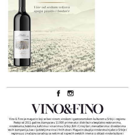
Vino & Fino je magazin koji se bavi vinom, vinskom i gastronomskom kulturom u Srbiji i regionu.
Postoji od 2011. godine, štampa se u 11 000 primeraka i distribuira besplatno restoranima,
vinotekama, hotelima, kafićima i vinarima u Srbiji, BiH i Crnoj Gori, menadžerima i direktorima
većih kompanija, kao i ljubiteljima vina i finih stvari. Magazin okuplja vinske stručnjake iz Srbije i
regiona, uz značajnu saradnju sa nekim od najvećih svetskih imena iz oblasti vinske kulture i