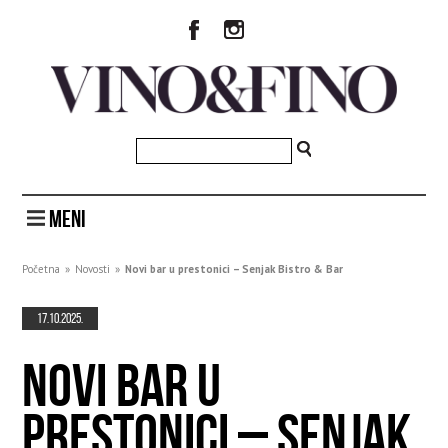
MENI
Početna
»
Novosti
»
Novi bar u prestonici – Senjak Bistro & Bar
17.10.2025.
NOVI BAR U
PRESTONICI – SENJAK