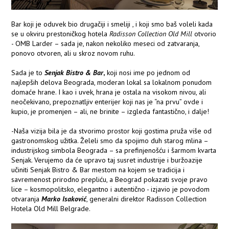
Bar koji je oduvek bio drugačiji i smeliji , i koji smo baš voleli kada
se u okviru prestoničkog hotela
Radisson Collection Old Mill
otvorio
- OMB Larder – sada je, nakon nekoliko meseci od zatvaranja,
ponovo otvoren, ali u skroz novom ruhu.
Sada je to
Senjak Bistro & Bar
,
koji nosi ime po jednom od
najlepših delova Beograda, moderan lokal sa lokalnom ponudom
domaće hrane. I kao i uvek, hrana je ostala na visokom nivou, ali
neočekivano, prepoznatljiv enterijer koji nas je “na prvu” ovde i
kupio, je promenjen – ali, ne brinite – izgleda fantastično, i dalje!
-Naša vizija bila je da stvorimo prostor koji gostima pruža više od
gastronomskog užitka. Želeli smo da spojimo duh starog mlina –
industrijskog simbola Beograda – sa prefinjenošću i šarmom kvarta
Senjak. Verujemo da će upravo taj susret industrije i buržoazije
učiniti Senjak Bistro & Bar mestom na kojem se tradicija i
savremenost prirodno prepliću, a Beograd pokazati svoje pravo
lice – kosmopolitsko, elegantno i autentično - izjavio je povodom
otvaranja
Marko Isakovi
ć
, generalni direktor Radisson Collection
Hotela Old Mill Belgrade.