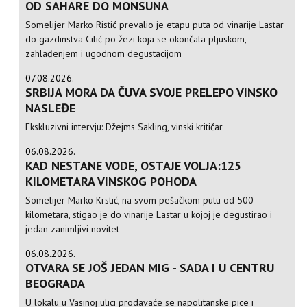
OD SAHARE DO MONSUNA
Somelijer Marko Ristić prevalio je etapu puta od vinarije Lastar
do gazdinstva Cilić po žezi koja se okončala pljuskom,
zahlađenjem i ugodnom degustacijom
07.08.2026.
SRBIJA MORA DA ČUVA SVOJE PRELEPO VINSKO
NASLEĐE
Ekskluzivni intervju: Džejms Sakling, vinski kritičar
06.08.2026.
KAD NESTANE VODE, OSTAJE VOLJA:125
KILOMETARA VINSKOG POHODA
Somelijer Marko Krstić, na svom pešačkom putu od 500
kilometara, stigao je do vinarije Lastar u kojoj je degustirao i
jedan zanimljivi novitet
06.08.2026.
OTVARA SE JOŠ JEDAN MIG - SADA I U CENTRU
BEOGRADA
U lokalu u Vasinoj ulici prodavaće se napolitanske pice i