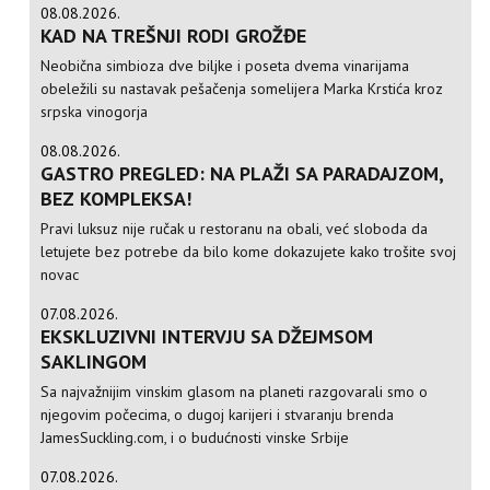
08.08.2026.
KAD NA TREŠNJI RODI GROŽĐE
Neobična simbioza dve biljke i poseta dvema vinarijama
obeležili su nastavak pešačenja somelijera Marka Krstića kroz
srpska vinogorja
08.08.2026.
GASTRO PREGLED: NA PLAŽI SA PARADAJZOM,
BEZ KOMPLEKSA!
Pravi luksuz nije ručak u restoranu na obali, već sloboda da
letujete bez potrebe da bilo kome dokazujete kako trošite svoj
novac
07.08.2026.
EKSKLUZIVNI INTERVJU SA DŽEJMSOM
SAKLINGOM
Sa najvažnijim vinskim glasom na planeti razgovarali smo o
njegovim počecima, o dugoj karijeri i stvaranju brenda
JamesSuckling.com, i o budućnosti vinske Srbije
07.08.2026.