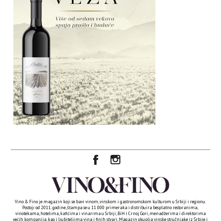
Vino & Fino je magazin koji se bavi vinom, vinskom i gastronomskom kulturom u Srbiji i regionu.
Postoji od 2011. godine, štampa se u 11 000 primeraka i distribuira besplatno restoranima,
vinotekama, hotelima, kafićima i vinarima u Srbiji, BiH i Crnoj Gori, menadžerima i direktorima
većih kompanija, kao i ljubiteljima vina i finih stvari. Magazin okuplja vinske stručnjake iz Srbije i