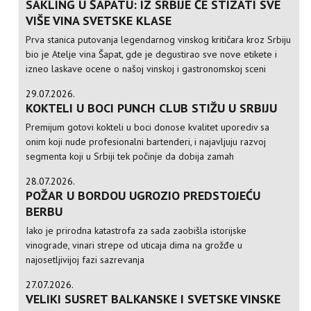
SAKLING U ŠAPATU: IZ SRBIJE ĆE STIZATI SVE
VIŠE VINA SVETSKE KLASE
Prva stanica putovanja legendarnog vinskog kritičara kroz Srbiju
bio je Atelje vina Šapat, gde je degustirao sve nove etikete i
izneo laskave ocene o našoj vinskoj i gastronomskoj sceni
29.07.2026.
KOKTELI U BOCI PUNCH CLUB STIŽU U SRBIJU
Premijum gotovi kokteli u boci donose kvalitet uporediv sa
onim koji nude profesionalni bartenderi, i najavljuju razvoj
segmenta koji u Srbiji tek počinje da dobija zamah
28.07.2026.
POŽAR U BORDOU UGROZIO PREDSTOJEĆU
BERBU
Iako je prirodna katastrofa za sada zaobišla istorijske
vinograde, vinari strepe od uticaja dima na grožđe u
najosetljivijoj fazi sazrevanja
27.07.2026.
VELIKI SUSRET BALKANSKE I SVETSKE VINSKE