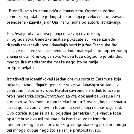
- Pronašli smo izuzetnu priču o kontinuitetu. Ogromna većina
semenki pripadala je jednoj istoj sorti koja je vekovima održavana i
prenošena - izjavila je dr Oja Inanli, jedna od autorki istraživanja.
Istraživanje otvara nova pitanja o razvoju evropskog
vinogradarstva. Genetske analize pokazale su i veze između
drevnih toskanskih loza i današnjih sorti iz južne Francuske, što
ukazuje na intenzivnu razmenu sadnog materijala i poljoprivrednog
znanja unutar Rimskog carstva. Vinova loza očigledno je bila deo
mnogo šire mediteranske mreže nego što se ranije
pretpostavljalo.
Istraživači su identifikovali i jednu drevnu sortu iz Ćetamure koja
pokazuje iznenađujuće genetske veze sa današnjim sortama iz
centralne i istočne Evrope. Najbliži savremeni srodnik te loze je
retka mađarska sorta
Baratcsuha szürke
, dok analiza ukazuje i na
srodstvo sa čuvenom lozom iz Maribora u Sloveniji, koja se smatra
najstarijom živom vinovom lozom na svetu koja i danas daje rod.
Ovo otkriće sugeriše da su pojedine genetske linije vinove loze
opstale kroz dva milenijuma i da istorijske veze između
mediteranskog i srednjoevropskog vinogradarskog prostora mogu
biti mnogo dublje nego što se ranije pretpostavljalo.