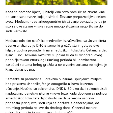
Kada se pomene Kjanti, ljubitelji vina prvo pomisle na crvena vina
od sorte sanđoveze, koja je simbol Toskane prepoznatljiv u celom
svetu. Međutim, novo arheogenetsko istraživanje pokazalo je da je
istorija ove slavne vinske regije mnogo složenija nego što se do
sada verovalo.
Međunarodni tim naučnika predvođen istraživačima sa Univerziteta
u Jorku analizirao je DNK iz semenki grožđa starih gotovo dve
hiljade godina pronađenih na arheološkom lokalitetu Ćetamura del
Kjanti u srcu Toskane. Rezultati su pokazali da su vinogradi ovog
područja tokom etrurskog i rimskog perioda bili dominantno
zasađeni sortama belog grožđa, a ne crvenim sortama po kojima je
Kjanti danas poznat.
Semenke su pronađene u drevnim bunarima ispunjenim muljem
bez prisustva kiseonika, što je omogućilo njihovo izuzetno
očuvanje. Naučnici su sekvencirali DNK iz 80 uzoraka i rekonstruisali
najdetaljniju genetsku istoriju vinove loze ikada dobijenu sa jednog
arheološkog lokaliteta. Ispostavilo se da je većina uzoraka
pripadala jednoj istoj sorti koja se održavala generacijama, od
etrurskog perioda pa sve do rimskog doba. Genetski markeri
pokazali su da je ta sorta davala belo grožđe.