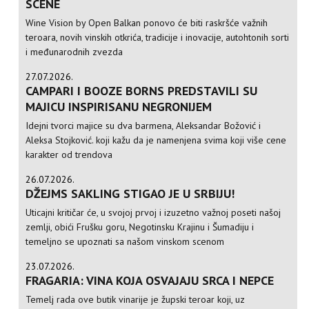
SCENE
Wine Vision by Open Balkan ponovo će biti raskršće važnih
teroara, novih vinskih otkrića, tradicije i inovacije, autohtonih sorti
i međunarodnih zvezda
27.07.2026.
CAMPARI I BOOZE BORNS PREDSTAVILI SU
MAJICU INSPIRISANU NEGRONIJEM
Idejni tvorci majice su dva barmena, Aleksandar Božović i
Aleksa Stojković. koji kažu da je namenjena svima koji više cene
karakter od trendova
26.07.2026.
DŽEJMS SAKLING STIGAO JE U SRBIJU!
Uticajni kritičar će, u svojoj prvoj i izuzetno važnoj poseti našoj
zemlji, obići Frušku goru, Negotinsku Krajinu i Šumadiju i
temeljno se upoznati sa našom vinskom scenom
23.07.2026.
FRAGARIA: VINA KOJA OSVAJAJU SRCA I NEPCE
Temelj rada ove butik vinarije je župski teroar koji, uz