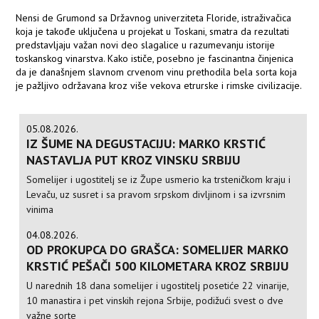
Nensi de Grumond sa Državnog univerziteta Floride, istraživačica
koja je takođe uključena u projekat u Toskani, smatra da rezultati
predstavljaju važan novi deo slagalice u razumevanju istorije
toskanskog vinarstva. Kako ističe, posebno je fascinantna činjenica
da je današnjem slavnom crvenom vinu prethodila bela sorta koja
je pažljivo održavana kroz više vekova etrurske i rimske civilizacije.
05.08.2026.
IZ ŠUME NA DEGUSTACIJU: MARKO KRSTIĆ
NASTAVLJA PUT KROZ VINSKU SRBIJU
Somelijer i ugostitelj se iz Župe usmerio ka trsteničkom kraju i
Levaču, uz susret i sa pravom srpskom divljinom i sa izvrsnim
vinima
04.08.2026.
OD PROKUPCA DO GRAŠCA: SOMELIJER MARKO
KRSTIĆ PEŠAČI 500 KILOMETARA KROZ SRBIJU
U narednih 18 dana somelijer i ugostitelj posetiće 22 vinarije,
10 manastira i pet vinskih rejona Srbije, podižući svest o dve
važne sorte