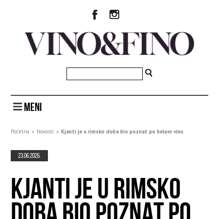
MENI
Početna
»
Novosti
»
Kjanti je u rimsko doba bio poznat po belom vinu
23.06.2026.
KJANTI JE U RIMSKO
DOBA BIO POZNAT PO