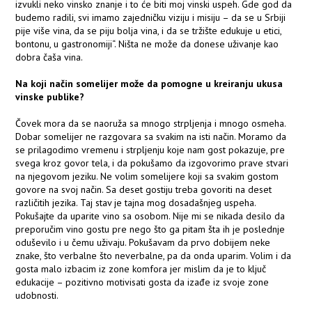
izvukli neko vinsko znanje i to će biti moj vinski uspeh. Gde god da
budemo radili, svi imamo zajedničku viziju i misiju – da se u Srbiji
pije više vina, da se piju bolja vina, i da se tržište edukuje u etici,
bontonu, u gastronomiji“. Ništa ne može da donese uživanje kao
dobra čaša vina.
Na koji način somelijer može da pomogne u kreiranju ukusa
vinske publike?
Čovek mora da se naoruža sa mnogo strpljenja i mnogo osmeha.
Dobar somelijer ne razgovara sa svakim na isti način. Moramo da
se prilagodimo vremenu i strpljenju koje nam gost pokazuje, pre
svega kroz govor tela, i da pokušamo da izgovorimo prave stvari
na njegovom jeziku. Ne volim somelijere koji sa svakim gostom
govore na svoj način. Sa deset gostiju treba govoriti na deset
različitih jezika. Taj stav je tajna mog dosadašnjeg uspeha.
Pokušajte da uparite vino sa osobom. Nije mi se nikada desilo da
preporučim vino gostu pre nego što ga pitam šta ih je poslednje
oduševilo i u čemu uživaju. Pokušavam da prvo dobijem neke
znake, što verbalne što neverbalne, pa da onda uparim. Volim i da
gosta malo izbacim iz zone komfora jer mislim da je to ključ
edukacije – pozitivno motivisati gosta da izađe iz svoje zone
udobnosti.