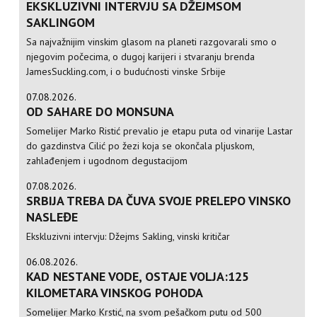
EKSKLUZIVNI INTERVJU SA DŽEJMSOM
SAKLINGOM
Sa najvažnijim vinskim glasom na planeti razgovarali smo o
njegovim počecima, o dugoj karijeri i stvaranju brenda
JamesSuckling.com, i o budućnosti vinske Srbije
07.08.2026.
OD SAHARE DO MONSUNA
Somelijer Marko Ristić prevalio je etapu puta od vinarije Lastar
do gazdinstva Cilić po žezi koja se okončala pljuskom,
zahlađenjem i ugodnom degustacijom
07.08.2026.
SRBIJA TREBA DA ČUVA SVOJE PRELEPO VINSKO
NASLEĐE
Ekskluzivni intervju: Džejms Sakling, vinski kritičar
06.08.2026.
KAD NESTANE VODE, OSTAJE VOLJA:125
KILOMETARA VINSKOG POHODA
Somelijer Marko Krstić, na svom pešačkom putu od 500