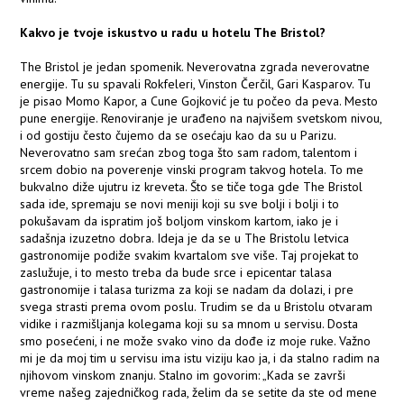
Kakvo je tvoje iskustvo u radu u hotelu The Bristol?
The Bristol je jedan spomenik. Neverovatna zgrada neverovatne
energije. Tu su spavali Rokfeleri, Vinston Čerčil, Gari Kasparov. Tu
je pisao Momo Kapor, a Cune Gojković je tu počeo da peva. Mesto
pune energije. Renoviranje je urađeno na najvišem svetskom nivou,
i od gostiju često čujemo da se osećaju kao da su u Parizu.
Neverovatno sam srećan zbog toga što sam radom, talentom i
srcem dobio na poverenje vinski program takvog hotela. To me
bukvalno diže ujutru iz kreveta. Što se tiče toga gde The Bristol
sada ide, spremaju se novi meniji koji su sve bolji i bolji i to
pokušavam da ispratim još boljom vinskom kartom, iako je i
sadašnja izuzetno dobra. Ideja je da se u The Bristolu letvica
gastronomije podiže svakim kvartalom sve više. Taj projekat to
zaslužuje, i to mesto treba da bude srce i epicentar talasa
gastronomije i talasa turizma za koji se nadam da dolazi, i pre
svega strasti prema ovom poslu. Trudim se da u Bristolu otvaram
vidike i razmišljanja kolegama koji su sa mnom u servisu. Dosta
smo posećeni, i ne može svako vino da dođe iz moje ruke. Važno
mi je da moj tim u servisu ima istu viziju kao ja, i da stalno radim na
njihovom vinskom znanju. Stalno im govorim: „Kada se završi
vreme našeg zajedničkog rada, želim da se setite da ste od mene