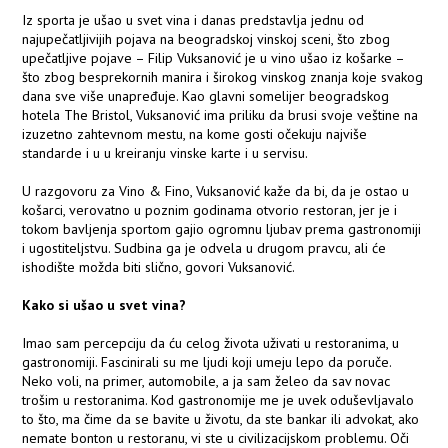
Iz sporta je ušao u svet vina i danas predstavlja jednu od
najupečatljivijih pojava na beogradskoj vinskoj sceni, što zbog
upečatljive pojave – Filip Vuksanović je u vino ušao iz košarke –
što zbog besprekornih manira i širokog vinskog znanja koje svakog
dana sve više unapređuje. Kao glavni somelijer beogradskog
hotela The Bristol, Vuksanović ima priliku da brusi svoje veštine na
izuzetno zahtevnom mestu, na kome gosti očekuju najviše
standarde i u u kreiranju vinske karte i u servisu.
U razgovoru za Vino & Fino, Vuksanović kaže da bi, da je ostao u
košarci, verovatno u poznim godinama otvorio restoran, jer je i
tokom bavljenja sportom gajio ogromnu ljubav prema gastronomiji
i ugostiteljstvu. Sudbina ga je odvela u drugom pravcu, ali će
ishodište možda biti slično, govori Vuksanović.
Kako si ušao u svet vina?
Imao sam percepciju da ću celog života uživati u restoranima, u
gastronomiji. Fascinirali su me ljudi koji umeju lepo da poruče.
Neko voli, na primer, automobile, a ja sam želeo da sav novac
trošim u restoranima. Kod gastronomije me je uvek oduševljavalo
to što, ma čime da se bavite u životu, da ste bankar ili advokat, ako
nemate bonton u restoranu, vi ste u civilizacijskom problemu. Oči