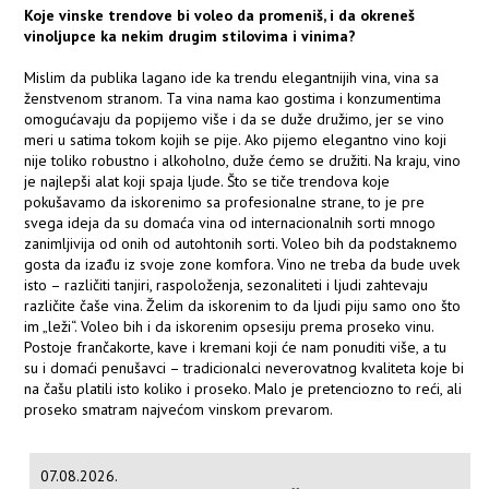
Koje vinske trendove bi voleo da promeniš, i da okreneš
vinoljupce ka nekim drugim stilovima i vinima?
Mislim da publika lagano ide ka trendu elegantnijih vina, vina sa
ženstvenom stranom. Ta vina nama kao gostima i konzumentima
omogućavaju da popijemo više i da se duže družimo, jer se vino
meri u satima tokom kojih se pije. Ako pijemo elegantno vino koji
nije toliko robustno i alkoholno, duže ćemo se družiti. Na kraju, vino
je najlepši alat koji spaja ljude. Što se tiče trendova koje
pokušavamo da iskorenimo sa profesionalne strane, to je pre
svega ideja da su domaća vina od internacionalnih sorti mnogo
zanimljivija od onih od autohtonih sorti. Voleo bih da podstaknemo
gosta da izađu iz svoje zone komfora. Vino ne treba da bude uvek
isto – različiti tanjiri, raspoloženja, sezonaliteti i ljudi zahtevaju
različite čaše vina. Želim da iskorenim to da ljudi piju samo ono što
im „leži“. Voleo bih i da iskorenim opsesiju prema proseko vinu.
Postoje frančakorte, kave i kremani koji će nam ponuditi više, a tu
su i domaći penušavci – tradicionalci neverovatnog kvaliteta koje bi
na čašu platili isto koliko i proseko. Malo je pretenciozno to reći, ali
proseko smatram najvećom vinskom prevarom.
07.08.2026.