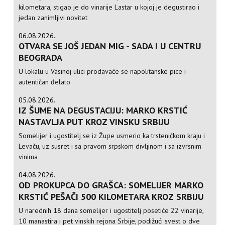
kilometara, stigao je do vinarije Lastar u kojoj je degustirao i
jedan zanimljivi novitet
06.08.2026.
OTVARA SE JOŠ JEDAN MIG - SADA I U CENTRU
BEOGRADA
U lokalu u Vasinoj ulici prodavaće se napolitanske pice i
autentičan đelato
05.08.2026.
IZ ŠUME NA DEGUSTACIJU: MARKO KRSTIĆ
NASTAVLJA PUT KROZ VINSKU SRBIJU
Somelijer i ugostitelj se iz Župe usmerio ka trsteničkom kraju i
Levaču, uz susret i sa pravom srpskom divljinom i sa izvrsnim
vinima
04.08.2026.
OD PROKUPCA DO GRAŠCA: SOMELIJER MARKO
KRSTIĆ PEŠAČI 500 KILOMETARA KROZ SRBIJU
U narednih 18 dana somelijer i ugostitelj posetiće 22 vinarije,
10 manastira i pet vinskih rejona Srbije, podižući svest o dve