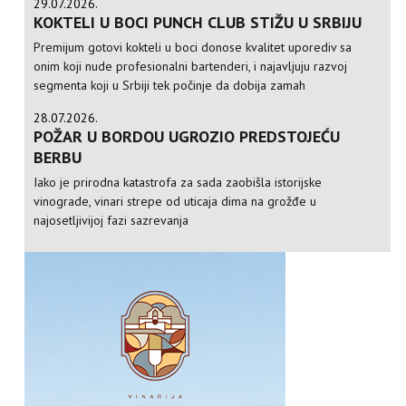
29.07.2026.
KOKTELI U BOCI PUNCH CLUB STIŽU U SRBIJU
Premijum gotovi kokteli u boci donose kvalitet uporediv sa
onim koji nude profesionalni bartenderi, i najavljuju razvoj
segmenta koji u Srbiji tek počinje da dobija zamah
28.07.2026.
POŽAR U BORDOU UGROZIO PREDSTOJEĆU
BERBU
Iako je prirodna katastrofa za sada zaobišla istorijske
vinograde, vinari strepe od uticaja dima na grožđe u
najosetljivijoj fazi sazrevanja