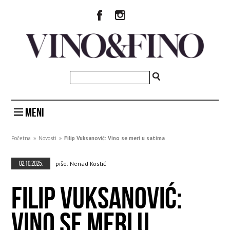
MENI
Početna
»
Novosti
»
Filip Vuksanović: Vino se meri u satima
02.10.2025.
piše: Nenad Kostić
FILIP VUKSANOVIĆ:
VINO SE MERI U