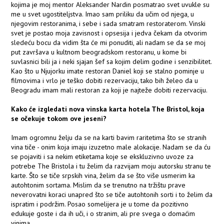
kojima je moj mentor Aleksander Nardin posmatrao svet uvukle su
me u svet ugostiteljstva. Imao sam priliku da učim od njega, u
njegovim restoranima, i sebe i sada smatram restoraterom. Vinski
svet je postao moja zavisnost i opsesija i jedva čekam da otvorim
sledeću bocu da vidim šta će mi ponuditi, ali nadam se da se moj
put završava u kultnom beogradskom restoranu, u kome bi
suvlasnici bili ja i neki sjajan šef sa kojim delim godine i senzibilitet.
Kao što u Njujorku imate restoran Daniel koji se stalno pominje u
filmovima i vrlo je teško dobiti rezervaciju, tako bih želeo da u
Beogradu imam mali restoran za koji je najteže dobiti rezervaciju.
Kako će izgledati nova vinska karta hotela The Bristol, koja
se očekuje tokom ove jeseni?
Imam ogromnu želju da se na karti bavim raritetima što se stranih
vina tiče - onim koja imaju izuzetno male alokacije. Nadam se da ću
se pojaviti i sa nekim etiketama koje se ekskluzivno uvoze za
potrebe The Bristola i tu želim da razvijam moju autorsku stranu te
karte. Što se tiče srpskih vina, želim da se što više usmerim ka
autohtonim sortama. Mislim da se trenutno na tržištu prave
neverovatni koraci unapred što se tiče autohtonih sorti i to želim da
ispratim i podržim. Posao somelijera je u tome da pozitivno
edukuje goste i da ih uči, i o stranim, ali pre svega o domaćim
vinima.