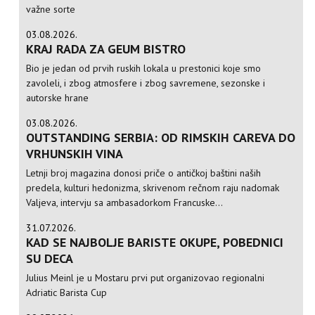
važne sorte
03.08.2026.
KRAJ RADA ZA GEUM BISTRO
Bio je jedan od prvih ruskih lokala u prestonici koje smo
zavoleli, i zbog atmosfere i zbog savremene, sezonske i
autorske hrane
03.08.2026.
OUTSTANDING SERBIA: OD RIMSKIH CAREVA DO
VRHUNSKIH VINA
Letnji broj magazina donosi priče o antičkoj baštini naših
predela, kulturi hedonizma, skrivenom rečnom raju nadomak
Valjeva, intervju sa ambasadorkom Francuske...
31.07.2026.
KAD SE NAJBOLJE BARISTE OKUPE, POBEDNICI
SU DECA
Julius Meinl je u Mostaru prvi put organizovao regionalni
Adriatic Barista Cup