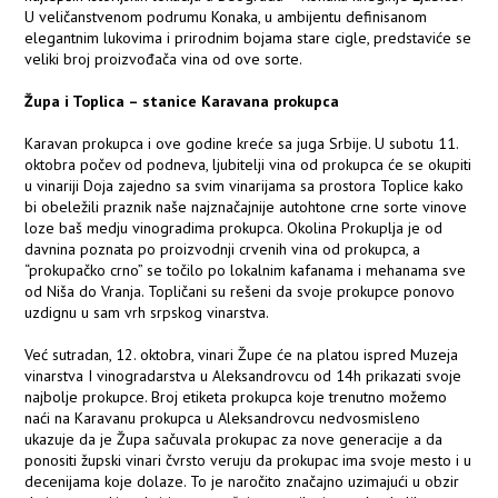
U veličanstvenom podrumu Konaka, u ambijentu definisanom
elegantnim lukovima i prirodnim bojama stare cigle, predstaviće se
veliki broj proizvođača vina od ove sorte.
Župa i Toplica – stanice Karavana prokupca
Karavan prokupca i ove godine kreće sa juga Srbije. U subotu 11.
oktobra počev od podneva, ljubitelji vina od prokupca će se okupiti
u vinariji Doja zajedno sa svim vinarijama sa prostora Toplice kako
bi obeležili praznik naše najznačajnije autohtone crne sorte vinove
loze baš medju vinogradima prokupca. Okolina Prokuplja je od
davnina poznata po proizvodnji crvenih vina od prokupca, a
“prokupačko crno” se točilo po lokalnim kafanama i mehanama sve
od Niša do Vranja. Topličani su rešeni da svoje prokupce ponovo
uzdignu u sam vrh srpskog vinarstva.
Već sutradan, 12. oktobra, vinari Župe će na platou ispred Muzeja
vinarstva I vinogradarstva u Aleksandrovcu od 14h prikazati svoje
najbolje prokupce. Broj etiketa prokupca koje trenutno možemo
naći na Karavanu prokupca u Aleksandrovcu nedvosmisleno
ukazuje da je Župa sačuvala prokupac za nove generacije a da
ponositi župski vinari čvrsto veruju da prokupac ima svoje mesto i u
decenijama koje dolaze. To je naročito značajno uzimajući u obzir