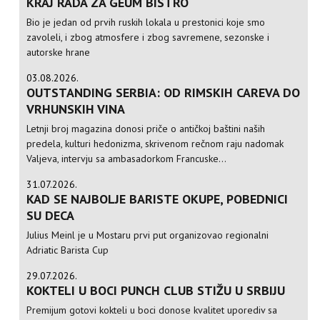
KRAJ RADA ZA GEUM BISTRO
Bio je jedan od prvih ruskih lokala u prestonici koje smo
zavoleli, i zbog atmosfere i zbog savremene, sezonske i
autorske hrane
03.08.2026.
OUTSTANDING SERBIA: OD RIMSKIH CAREVA DO
VRHUNSKIH VINA
Letnji broj magazina donosi priče o antičkoj baštini naših
predela, kulturi hedonizma, skrivenom rečnom raju nadomak
Valjeva, intervju sa ambasadorkom Francuske...
31.07.2026.
KAD SE NAJBOLJE BARISTE OKUPE, POBEDNICI
SU DECA
Julius Meinl je u Mostaru prvi put organizovao regionalni
Adriatic Barista Cup
29.07.2026.
KOKTELI U BOCI PUNCH CLUB STIŽU U SRBIJU
Premijum gotovi kokteli u boci donose kvalitet uporediv sa