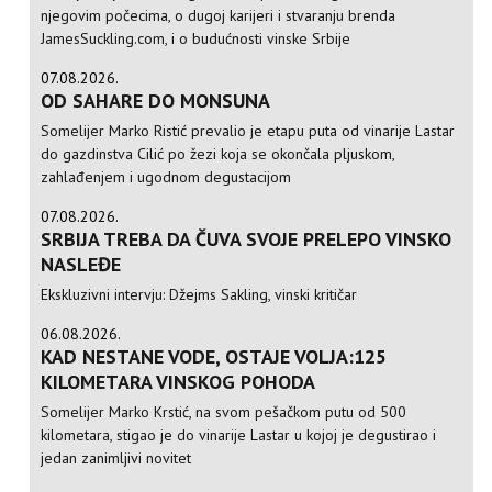
njegovim počecima, o dugoj karijeri i stvaranju brenda
JamesSuckling.com, i o budućnosti vinske Srbije
07.08.2026.
OD SAHARE DO MONSUNA
Somelijer Marko Ristić prevalio je etapu puta od vinarije Lastar
do gazdinstva Cilić po žezi koja se okončala pljuskom,
zahlađenjem i ugodnom degustacijom
07.08.2026.
SRBIJA TREBA DA ČUVA SVOJE PRELEPO VINSKO
NASLEĐE
Ekskluzivni intervju: Džejms Sakling, vinski kritičar
06.08.2026.
KAD NESTANE VODE, OSTAJE VOLJA:125
KILOMETARA VINSKOG POHODA
Somelijer Marko Krstić, na svom pešačkom putu od 500
kilometara, stigao je do vinarije Lastar u kojoj je degustirao i
jedan zanimljivi novitet