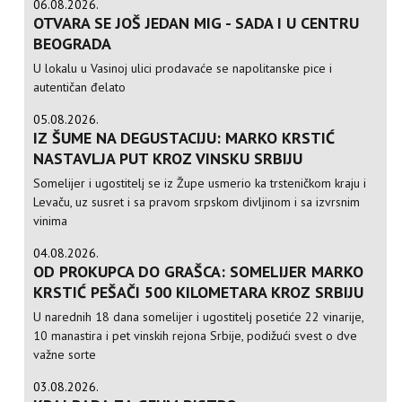
06.08.2026.
OTVARA SE JOŠ JEDAN MIG - SADA I U CENTRU
BEOGRADA
U lokalu u Vasinoj ulici prodavaće se napolitanske pice i
autentičan đelato
05.08.2026.
IZ ŠUME NA DEGUSTACIJU: MARKO KRSTIĆ
NASTAVLJA PUT KROZ VINSKU SRBIJU
Somelijer i ugostitelj se iz Župe usmerio ka trsteničkom kraju i
Levaču, uz susret i sa pravom srpskom divljinom i sa izvrsnim
vinima
04.08.2026.
OD PROKUPCA DO GRAŠCA: SOMELIJER MARKO
KRSTIĆ PEŠAČI 500 KILOMETARA KROZ SRBIJU
U narednih 18 dana somelijer i ugostitelj posetiće 22 vinarije,
10 manastira i pet vinskih rejona Srbije, podižući svest o dve
važne sorte
03.08.2026.