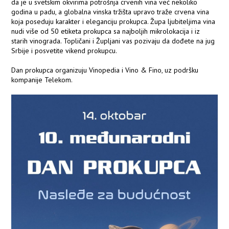
da je u svetskim okvirima potrošnja crvenih vina već nekoliko
godina u padu, a globalna vinska tržišta upravo traže crvena vina
koja poseduju karakter i eleganciju prokupca. Župa ljubiteljima vina
nudi više od 50 etiketa prokupca sa najboljih mikrolokacija i iz
starih vinograda. Topličani i Župljani vas pozivaju da dođete na jug
Srbije i posvetite vikend prokupcu.
Dan prokupca organizuju Vinopedia i Vino & Fino, uz podršku
kompanije Telekom.