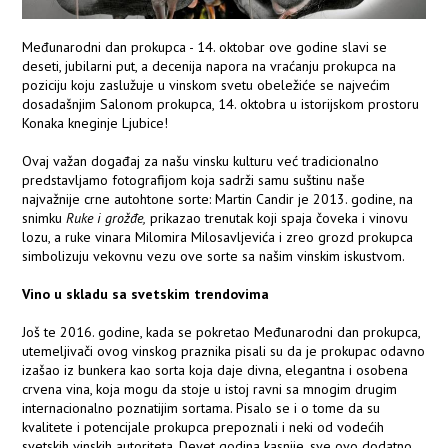
Međunarodni dan prokupca - 14. oktobar ove godine slavi se
deseti, jubilarni put, a decenija napora na vraćanju prokupca na
poziciju koju zaslužuje u vinskom svetu obeležiće se najvećim
dosadašnjim Salonom prokupca, 14. oktobra u istorijskom prostoru
Konaka kneginje Ljubice!
Ovaj važan događaj za našu vinsku kulturu već tradicionalno
predstavljamo fotografijom koja sadrži samu suštinu naše
najvažnije crne autohtone sorte: Martin Candir je 2013. godine, na
snimku
Ruke i grožđe,
prikazao trenutak koji spaja čoveka i vinovu
lozu, a ruke vinara Milomira Milosavljevića i zreo grozd prokupca
simbolizuju vekovnu vezu ove sorte sa našim vinskim iskustvom.
Vino u skladu sa svetskim trendovima
Još te 2016. godine, kada se pokretao Međunarodni dan prokupca,
utemeljivači ovog vinskog praznika pisali su da je prokupac odavno
izašao iz bunkera kao sorta koja daje divna, elegantna i osobena
crvena vina, koja mogu da stoje u istoj ravni sa mnogim drugim
internacionalno poznatijim sortama. Pisalo se i o tome da su
kvalitete i potencijale prokupca prepoznali i neki od vodećih
svetskih vinskih autoriteta. Devet godina kasnije, sve ovo dodatno