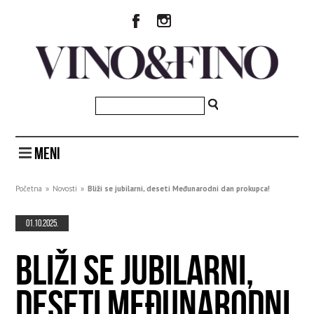
MENI
Početna
»
Novosti
»
Bliži se jubilarni, deseti Međunarodni dan prokupca!
01.10.2025.
BLIŽI SE JUBILARNI,
DESETI MEĐUNARODNI