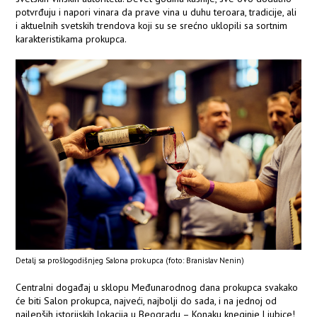
potvrđuju i napori vinara da prave vina u duhu teroara, tradicije, ali
i aktuelnih svetskih trendova koji su se srećno uklopili sa sortnim
karakteristikama prokupca.
Detalj sa prošlogodišnjeg Salona prokupca (foto: Branislav Nenin)
Centralni događaj u sklopu Međunarodnog dana prokupca svakako
će biti Salon prokupca, najveći, najbolji do sada, i na jednoj od
najlepših istorijskih lokacija u Beogradu – Konaku kneginje Ljubice!