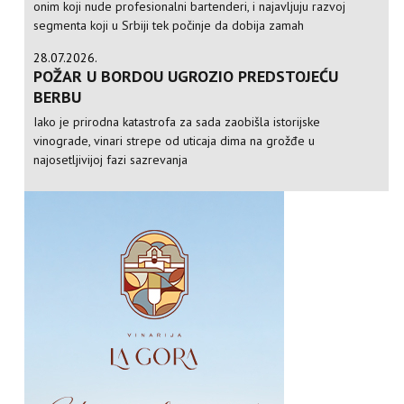
onim koji nude profesionalni bartenderi, i najavljuju razvoj
segmenta koji u Srbiji tek počinje da dobija zamah
28.07.2026.
POŽAR U BORDOU UGROZIO PREDSTOJEĆU
BERBU
Iako je prirodna katastrofa za sada zaobišla istorijske
vinograde, vinari strepe od uticaja dima na grožđe u
najosetljivijoj fazi sazrevanja