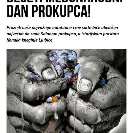
DAN PROKUPCA!
Praznik naše najvažnije autohtone crne sorte biće obeležen
najvećim do sada Salonom prokupca, u istorijskom prostoru
Konaka kneginje Ljubice