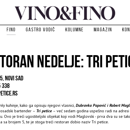
Fino
Gastro vodič
Kolumne
Magazin
Kon
TORAN NEDELJE: TRI PETI
 5, NOVI SAD
5 338
ETICE.RS
nky
kuhinje, kako ga opisuju njegovi vlasnici,
Dubravka Papović i Robert Magl
vosadski bartender –
Tri petice
– već sedam godina uspešno radi na adresi Ž
 Ovo je treći ugostiteljski objekat koji vodi Maglovski - prva dva su se tak
 sa brojem 5, te je stoga treći restoran dobio naziv Tri petice.