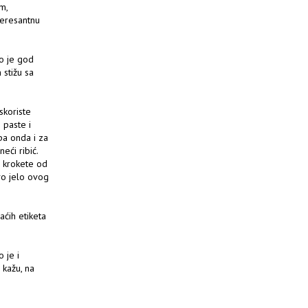
m,
teresantnu
ko je god
 stižu sa
iskoriste
i paste i
pa onda i za
eći ribić.
e krokete od
vo jelo ovog
aćih etiketa
 je i
 kažu, na