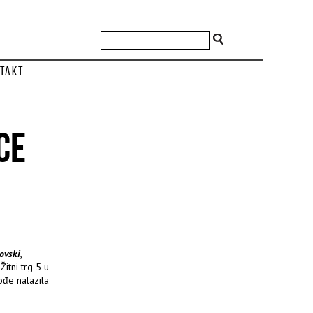
takt
CE
ovski
,
itni trg 5 u
ođe nalazila