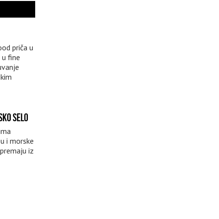
od priča u
 u fine
uvanje
skim
SKO SELO
sima
bu i morske
premaju iz