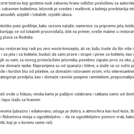
carte
bistrou koji gostima nudi zabavnu hranu odlično posloženu sa autorski
zabavnim koktelima. Jelovnik je sveden i maštovit, a kuhinja predstavlja in
ncuskih, azijskih i lokalnih, srpskih ukusa.
koliko puta godišnje, kako sezona nalaže, namirnice za pripremu jela, koli
avljaju se od lokalnih proizvođača, dok na primer, sveže maline u restoran
g placa sa Rudnika.
nisu restoran koji radi po
zero waste
konceptu, ali se, kažu, trude da što više 
i za jela i za koktele, budući da sami prave i sirupe i piree za koktele, kao 
jih su nam, sa novog proleće/leto jelovnika, posebno zapale prvo za oko, 
ne domaće njoke. Napravljena su od spanaća i blitve, a služe se uz sočni jun
de i kordon blu od piletine, sa domaćim rolovanim sirom, vrlo interesantn
z kategorije predjela, kao i domaće raviole punjene ramstekom, prepoznatlji
teli ovde u fokusu, vinska karta je pažljivo odabrana i satkana samo od dom
e lepo slažu sa hranom.
veoma ljubazno i edukovano, usluga je dobra, a atmosfera kao kod kuće, što
 i Robertova misija u ugostiteljstvu – da se ugostiteljstvo ponovo vrati, kako
iti, koji je u korenu same reči.