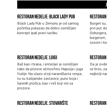
RESTORAN NEDELJE: BLACK LADY PUB
RESTORAN 
Black Lady Pub u Zemunu je od samog
Burgeri su
početka pokazao da dobro osmišljen
prvi put d
koncept ipak pravi razliku
čizburgera
burgerom, 
sosom i k
RESTORAN NEDELJE: LUIGI
RESTORAN 
Baš kao i hrana, i enterijer je osmišljen
Da je ovde
tako da prizove atmosferu Napulja i juga
se brzo, z
Italije. Na ulazu stoji narandžasta vespa,
najbolji na
tu su italijanske zastavice, puno boja i
šarenih pločica, kao i veš koji visi sa
prozora
RESTORAN NEDELJE: STOVARIŠTE
RESTORAN 