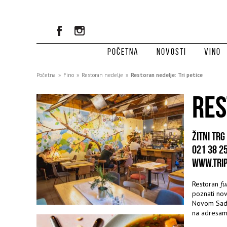
Početna
Novosti
Vino
Početna
»
Fino
»
Restoran nedelje
»
Restoran nedelje: Tri petice
RES
ŽITNI TRG
021 38 2
WWW.TRIP
Restoran
fu
poznati no
Novom Sadu.
na adresama