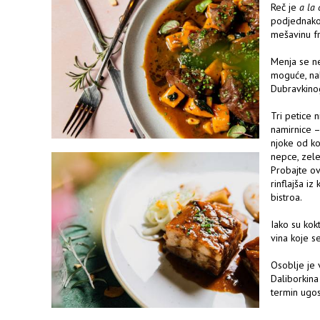
Reč je
a la 
podjednako 
mešavinu fra
Menja se ne
moguće, nab
Dubravkino
Tri petice 
namirnice – 
njoke od ko
nepce, zele
Probajte ov
rinflajša i
bistroa.
Iako su kok
vina koje s
Osoblje je 
Daliborkina
termin ugost