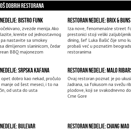
JOŠ DOBRIH RESTORANA
NEDELJE: BISTRO FUNK
RESTORAN NEDELJE: BRIX & BUNS
, očekivano, zvezde menija. Ako
Iza nove, fenomenalne street fo
olazite, krenite od jednostavnog
prestonici stoji veliki zaljubljenik
, pa nastavite sa smokey
dining, šef Luka Bašić čije smo k
sa dimljenom slaninicom, čedar
probali već u poznatim beograd
orean BBQ majonezom
restoranima
NEDELJE: SRPSKA KAFANA
RESTORAN NEDELJE: MALO RIBAR
 opet dobro kao nekad, pročulo
Ovaj restoran poznat je po uku
a manje od šest meseci, i to na
Jadrana, sa fokusom na svežu ri
čin, od usta do usta
plodove, koji se svakodnevno do
Crne Gore
NEDELJE: BULEVAR
RESTORAN NEDELJE: CHANG MAO