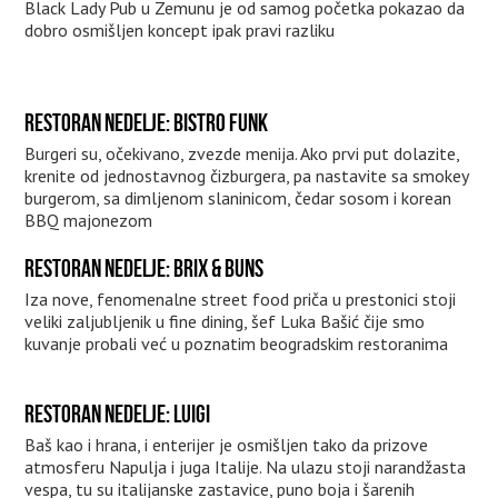
Black Lady Pub u Zemunu je od samog početka pokazao da
dobro osmišljen koncept ipak pravi razliku
RESTORAN NEDELJE: BISTRO FUNK
Burgeri su, očekivano, zvezde menija. Ako prvi put dolazite,
krenite od jednostavnog čizburgera, pa nastavite sa smokey
burgerom, sa dimljenom slaninicom, čedar sosom i korean
BBQ majonezom
RESTORAN NEDELJE: BRIX & BUNS
Iza nove, fenomenalne street food priča u prestonici stoji
veliki zaljubljenik u fine dining, šef Luka Bašić čije smo
kuvanje probali već u poznatim beogradskim restoranima
RESTORAN NEDELJE: LUIGI
Baš kao i hrana, i enterijer je osmišljen tako da prizove
atmosferu Napulja i juga Italije. Na ulazu stoji narandžasta
vespa, tu su italijanske zastavice, puno boja i šarenih