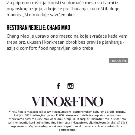
Za pripremu roštilja, koristi se domaće meso sa farmi iz
organskog uzgoja, a koje se pre “bacanja” na roštilj dugo
marinira, što mu daje savršen ukus
RESTORAN NEDELJE: CHANG MAO
Chang Mao je upravo ono mesto na koje svraćate kada vam
treba brz, ukusan i konkretan obrok bez previše planiranja -
azijski comfort food napravljen kako treba
PRIKAŽI SVE
Vino & Fino je magazin koji se bavi vinom, vinskom i gastronomskom kulturom u Srbiji i regionu.
Postoji od 2011. godine, štampa se u 11 000 primeraka i distribuira besplatno restoranima,
vinotekama, hotelima, kafićima i vinarima u Srbiji, BiH i Crnoj Gori, menadžerima i direktorima
većih kompanija, kao i ljubiteljima vina i finih stvari. Magazin okuplja vinske stručnjake iz Srbije i
regiona, uz značajnu saradnju sa nekim od najvećih svetskih imena iz oblasti vinske kulture i
gastronomije.