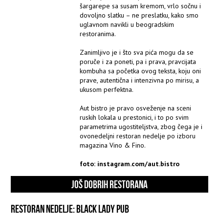
šargarepe sa susam kremom, vrlo sočnu i
dovoljno slatku – ne preslatku, kako smo
uglavnom navikli u beogradskim
restoranima.
Zanimljivo je i što sva pića mogu da se
poruče i za poneti, pa i prava, pravcijata
kombuha sa početka ovog teksta, koju oni
prave, autentična i intenzivna po mirisu, a
ukusom perfektna.
Aut bistro je pravo osveženje na sceni
ruskih lokala u prestonici, i to po svim
parametrima ugostiteljstva, zbog čega je i
ovonedeljni restoran nedelje po izboru
magazina Vino & Fino.
foto: instagram.com/aut.bistro
JOŠ DOBRIH RESTORANA
RESTORAN NEDELJE: BLACK LADY PUB