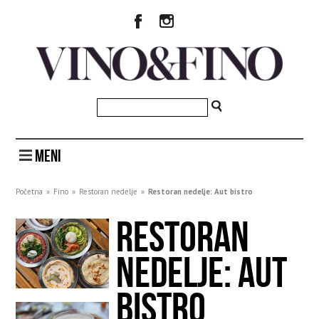
MENI
Početna
»
Fino
»
Restoran nedelje
»
Restoran nedelje: Aut bistro
RESTORAN
NEDELJE: AUT
BISTRO