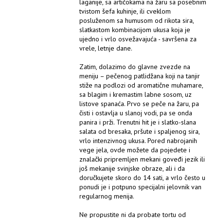
laganije, sa artičokama na žaru sa posebnim
tvistom šefa kuhinje, ili cveklom
posluženom sa humusom od rikota sira,
slatkastom kombinacijom ukusa koja je
ujedno i vrlo osvežavajuća - savršena za
vrele, letnje dane.
Zatim, dolazimo do glavne zvezde na
meniju – pečenog patlidžana koji na tanjir
stiže na podlozi od aromatične muhamare,
sa blagim i kremastim labne sosom, uz
listove spanaća. Prvo se peče na žaru, pa
čisti i ostavlja u slanoj vodi, pa se onda
panira i prži. Trenutni hit je i slatko-slana
salata od bresaka, pršute i spaljenog sira,
vrlo intenzivnog ukusa. Pored nabrojanih
vege jela, ovde možete da pojedete i
znalački pripremljen mekani goveđi jezik ili
još mekanije svinjske obraze, ali i da
doručkujete skoro do 14 sati, a vrlo često u
ponudi je i potpuno specijalni jelovnik van
regularnog menija.
Ne propustite ni da probate tortu od