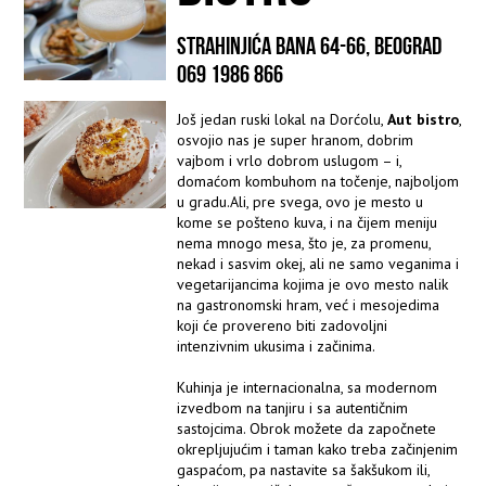
STRAHINJIĆA BANA 64-66, BEOGRAD
069 1986 866
Još jedan ruski lokal na Dorćolu,
Aut bistro
,
osvojio nas je super hranom, dobrim
vajbom i vrlo dobrom uslugom – i,
domaćom kombuhom na točenje, najboljom
u gradu.Ali, pre svega, ovo je mesto u
kome se pošteno kuva, i na čijem meniju
nema mnogo mesa, što je, za promenu,
nekad i sasvim okej, ali ne samo veganima i
vegetarijancima kojima je ovo mesto nalik
na gastronomski hram, već i mesojedima
koji će provereno biti zadovoljni
intenzivnim ukusima i začinima.
Kuhinja je internacionalna, sa modernom
izvedbom na tanjiru i sa autentičnim
sastojcima. Obrok možete da započnete
okrepljujućim i taman kako treba začinjenim
gaspaćom, pa nastavite sa šakšukom ili,