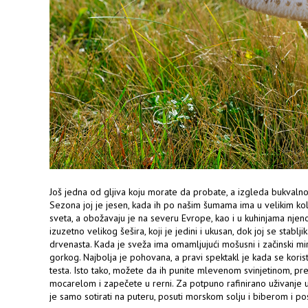
Još jedna od gljiva koju morate da probate, a izgleda bukvalno 
Sezona joj je jesen, kada ih po našim šumama ima u velikim k
sveta, a obožavaju je na severu Evrope, kao i u kuhinjama njeno
izuzetno velikog šešira, koji je jedini i ukusan, dok joj se stablji
drvenasta. Kada je sveža ima omamljujući mošusni i začinski miri
gorkog. Najbolja je pohovana, a pravi spektakl je kada se kori
testa. Isto tako, možete da ih punite mlevenom svinjetinom, pre
mocarelom i zapečete u rerni. Za potpuno rafinirano uživanje u 
je samo sotirati na puteru, posuti morskom solju i biberom i pos