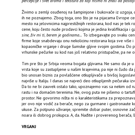
percepcije i svet aroma i tekstura za koji nismo ni znali da postoji
Živimo u zemlji osuđenoj na šampinjone i bukovače iz uzgoja, 
ih ne poznajemo. Zbog toga, ono što je na pijacama Evrope cen
mesto na jelovnicima najprestižnijih restorana, kod nas je tek 
cene, koju često nude prodavci kojima je jedina kvalifikacija i 
sine, živ mi ti, berem je godinama...
To izbegavajte po svaku cenu
firme koje snabdevaju onu nekolicinu restorana koja sve više i 
kopaoničke vrganje i druge šumske gljive svojim gostima. Do p
vrhunske pečurke su kod nas još relativno pristupačne, pa ne okl
Tim pre što je Srbija veoma bogata gljivama. Ne samo da je u pit
vrsta koje su zastupljene u našim krajevima, pa nije ni čudo da j
bio unosan biznis za povlašćene otkupljivače u bivšoj Jugoslavij
najviše u Italiju. I danas se najveći deo otkupljenih pečuraka iz
Da to ne bi zauvek ostalo tako, upoznajemo vas sa nekim od najc
rastu i na domaćim terenima. Ne, ovog puta ne pišemo o tartufi
prostor. Ne govorimo ništa ni o karakteristikama za prepoznava
jer ovo nije vodič za berače, nego za gurmane i gastronaute k
ukuse. Za potpuno uživanje, spremite dobar puter, osnovne zači
noara ili dobrog prokupca. A, da. Nađite i proverenog berača, š
VRGANJ