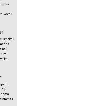
nomskoj
vo voće i
N!
e, umake i
 načina
 nit“:
e novi
 vinima
T
petit,
 još.
a nema
 ćuftama u