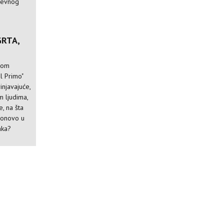
nevnog
GRTA,
čkom
l Primo"
injavajuće,
m ljudima,
, na šta
 ponovo u
aka?