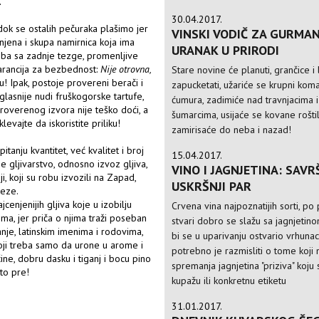
.
30.04.2017.
dok se ostalih pečuraka plašimo jer
VINSKI VODIČ ZA GURMA
jena i skupa namirnica koja ima
URANAK U PRIRODI
roba sa zadnje tezge, promenljive
garancija za bezbednost:
Nije otrovna,
Stare novine će planuti, grančice i 
! Ipak, postoje provereni berači i
zapucketati, užariće se krupni kom
glasnije nudi fruškogorske tartufe,
ćumura, zadimiće nad travnjacima i
roverenog izvora nije teško doći, a
šumarcima, usijaće se kovane roštil
evajte da iskoristite priliku!
zamirisaće do neba i nazad!
anju kvantitet, već kvalitet i broj
15.04.2017.
e gljivarstvo, odnosno izvoz gljiva,
VINO I JAGNJETINA: SAVR
i, koji su robu izvozili na Zapad,
USKRŠNJI PAR
veze.
enjenijih gljiva koje u izobilju
Crvena vina najpoznatijih sorti, po 
ma, jer priča o njima traži poseban
stvari dobro se slažu sa jagnjetino
nje, latinskim imenima i rodovima,
bi se u uparivanju ostvario vrhunac
oji treba samo da urone u arome i
potrebno je razmisliti o tome koji 
ne, dobru dasku i tiganj i bocu pino
spremanja jagnjetina "priziva" koju 
to pre!
kupažu ili konkretnu etiketu
31.01.2017.