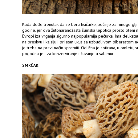
Kada dođe trenutak da se beru lisičarke, počinje za mnoge glj
godine, jer ova žutonarandžasta šumska lepotica prosto pleni 
Evropi iza vrganja sigurno najpopularnija pečurka. Ima delikat
na breskvu i kajsiju i prijatan ukus sa uzbudljivom biberastom 
je treba na pravi način spremiti. Odlična je sotirana, u omletu, 
pogodna je i za konzerviranje i čuvanje u salamuri.
SMRČAK