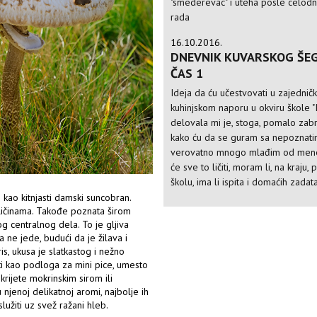
"smederevac" i uteha posle celod
rada
16.10.2016.
DNEVNIK KUVARSKOG ŠE
ČAS 1
Ideja da ću učestvovati u zajedni
kuhinjskom naporu u okviru škole "I
delovala mi je, stoga, pomalo zabr
kako ću da se guram sa nepoznati
verovatno mnogo mlađim od mene
će sve to ličiti, moram li, na kraju,
školu, ima li ispita i domaćih zadat
kao kitnjasti damski suncobran.
oličinama. Takođe poznata širom
g centralnog dela. To je gljiva
ka ne jede, budući da je žilava i
s, ukusa je slatkastog i nežno
sti kao podloga za mini pice, umesto
krijete mokrinskim sirom ili
njenoj delikatnoj aromi, najbolje ih
lužiti uz svež ražani hleb.