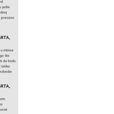
ed.
u jedni
adnoj
e precizno
GRTA,
 u mlince
go što
liti da budu
 toliko
bezbedni
GRTA,
jom,
ko
poret