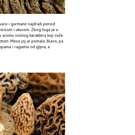
ivare i gurmane najdraži period
mirisom i ukusom. Zbog toga je u
nu aromu voćnog karaktera koji vuče
notom. Meso joj je pomalo žilavo, pa
supama i raguima od gljiva, a