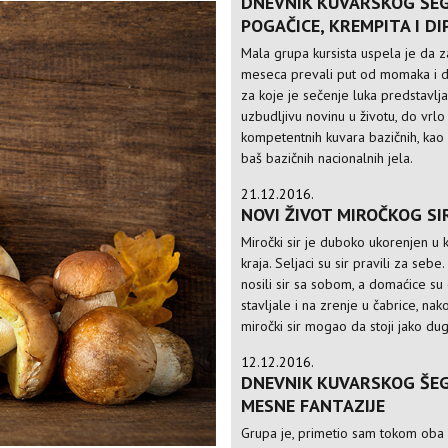
DNEVNIK KUVARSKOG ŠE
POGAČICE, KREMPITA I D
Mala grupa kursista uspela je da za
meseca prevali put od momaka i 
za koje je sečenje luka predstavlj
uzbudljivu novinu u životu, do vrlo
kompetentnih kuvara bazičnih, kao 
baš bazičnih nacionalnih jela.
21.12.2016.
NOVI ŽIVOT MIROČKOG SI
Miročki sir je duboko ukorenjen u k
kraja. Seljaci su sir pravili za sebe.
nosili sir sa sobom, a domaćice su
stavljale i na zrenje u čabrice, na
miročki sir mogao da stoji jako du
12.12.2016.
DNEVNIK KUVARSKOG ŠE
MESNE FANTAZIJE
Grupa je, primetio sam tokom oba 