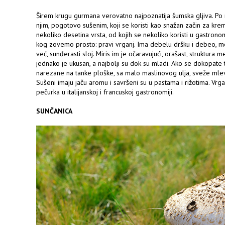
Širem krugu gurmana verovatno najpoznatija šumska gljiva. Po
njim, pogotovo sušenim, koji se koristi kao snažan začin za kr
nekoliko desetina vrsta, od kojih se nekoliko koristi u gastronomiji
kog zovemo prosto: pravi vrganj. Ima debelu dršku i debeo, me
već, sunđerasti sloj. Miris im je očaravujući, orašast, struktura
jednako je ukusan, a najbolji su dok su mladi. Ako se dokopate t
narezane na tanke ploške, sa malo maslinovog ulja, sveže ml
Sušeni imaju jaču aromu i savršeni su u pastama i rižotima. Vrg
pečurka u italijanskoj i francuskoj gastronomiji.
SUNČANICA