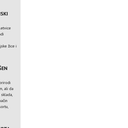
NSKI
letvice
adi
jske žice i
ŠEN
prirodi
m, ali da
 sklada,
način
sortu,