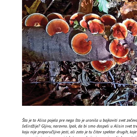
Šta je to Alisa pojela pre nego što je uronila u bajkoviti svet zeče
šeširdžije? Gljivu, naravno. Ipak, da bi smo dospeli u Alisin svet
koju nije preporučljivo jesti, ali zato je tu čitav spektar drugih, ko