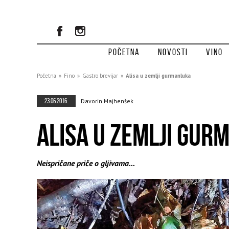
Početna
Novosti
Vino
Početna
»
Fino
»
Gastro brevijar
»
Alisa u zemlji gurmanluka
23.06.2016.
Davorin Majhenšek
ALISA U ZEMLJI GUR
Neispričane priče o gljivama...