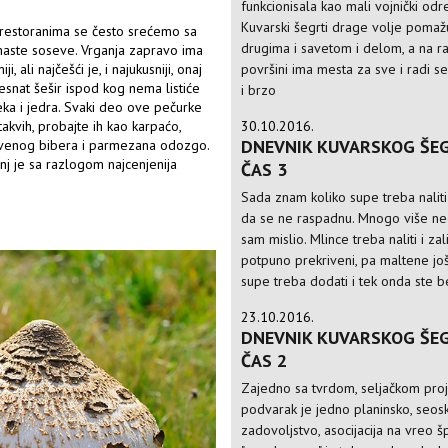
funkcionisala kao mali vojnički odr
Kuvarski šegrti drage volje pomaž
 restoranima se često srećemo sa
drugima i savetom i delom, a na r
emaste soseve. Vrganja zapravo ima
, ali najčešći je, i najukusniji, onaj
površini ima mesta za sve i radi s
snat šešir ispod kog nema listiće
i brzo
 meka i jedra. Svaki deo ove pečurke
akvih, probajte ih kao karpaćo,
30.10.2016.
DNEVNIK KUVARSKOG ŠE
evenog bibera i parmezana odozgo.
anj je sa razlogom najcenjenija
ČAS 3
Sada znam koliko supe treba naliti
da se ne raspadnu. Mnogo više ne
sam mislio. Mlince treba naliti i za
potpuno prekriveni, pa maltene još
supe treba dodati i tek onda ste 
23.10.2016.
DNEVNIK KUVARSKOG ŠE
ČAS 2
Zajedno sa tvrdom, seljačkom pro
podvarak je jedno planinsko, seos
zadovoljstvo, asocijacija na vreo š