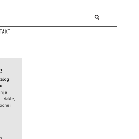
takt
!
žalog
ju
nije
- dakle,
odne i
om