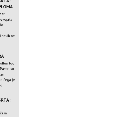
GRTA:
IPLOMA
 tri
devojaka
alo
i nekih ne
RA
ulturi tog
 Pastiri su
 ga
kon čega je
go
GRTA:
časa,