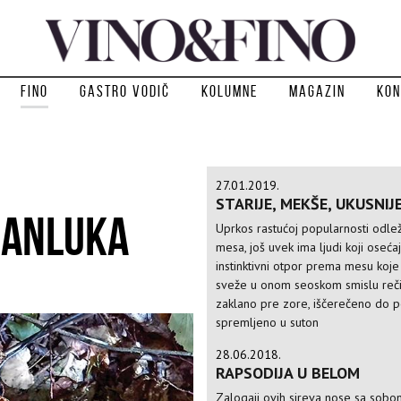
Fino
Gastro vodič
Kolumne
Magazin
Kon
27.01.2019.
STARIJE, MEKŠE, UKUSNIJE
MANLUKA
Uprkos rastućoj popularnosti odle
mesa, još uvek ima ljudi koji oseća
instinktivni otpor prema mesu koje 
sveže u onom seoskom smislu reči 
zaklano pre zore, iščerečeno do p
spremljeno u suton
28.06.2018.
RAPSODIJA U BELOM
Zalogaji ovih sireva nose sa sob