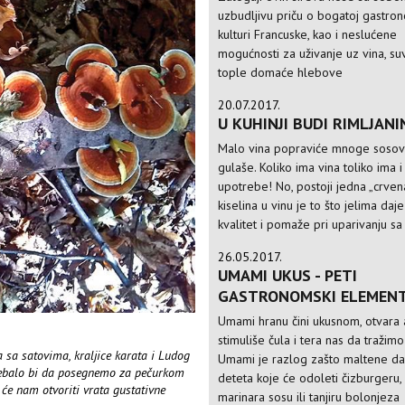
uzbudljivu priču o bogatoj gastro
kulturi Francuske, kao i neslućene
mogućnosti za uživanje uz vina, su
tople domaće hlebove
20.07.2017.
U KUHINJI BUDI RIMLJANI
Malo vina popraviće mnoge sosov
gulaše. Koliko ima vina toliko ima i
upotrebe! No, postoji jedna „crvena
kiselina u vinu je to što jelima daj
kvalitet i pomaže pri uparivanju sa
26.05.2017.
UMAMI UKUS - PETI
GASTRONOMSKI ELEMEN
Umami hranu čini ukusnom, otvara a
stimuliše čula i tera nas da tražimo
va sa satovima, kraljice karata i Ludog
Umami je razlog zašto maltene d
 trebalo bi da posegnemo za pečurkom
deteta koje će odoleti čizburgeru,
je će nam otvoriti vrata gustativne
marinara sosu ili tanjiru bolonjeza