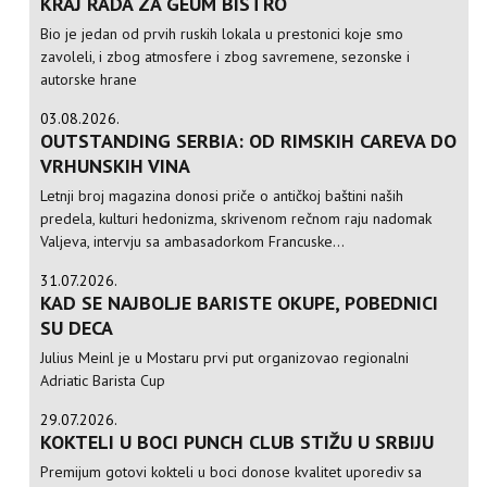
KRAJ RADA ZA GEUM BISTRO
Bio je jedan od prvih ruskih lokala u prestonici koje smo
zavoleli, i zbog atmosfere i zbog savremene, sezonske i
autorske hrane
03.08.2026.
OUTSTANDING SERBIA: OD RIMSKIH CAREVA DO
VRHUNSKIH VINA
Letnji broj magazina donosi priče o antičkoj baštini naših
predela, kulturi hedonizma, skrivenom rečnom raju nadomak
Valjeva, intervju sa ambasadorkom Francuske...
31.07.2026.
KAD SE NAJBOLJE BARISTE OKUPE, POBEDNICI
SU DECA
Julius Meinl je u Mostaru prvi put organizovao regionalni
Adriatic Barista Cup
29.07.2026.
KOKTELI U BOCI PUNCH CLUB STIŽU U SRBIJU
Premijum gotovi kokteli u boci donose kvalitet uporediv sa