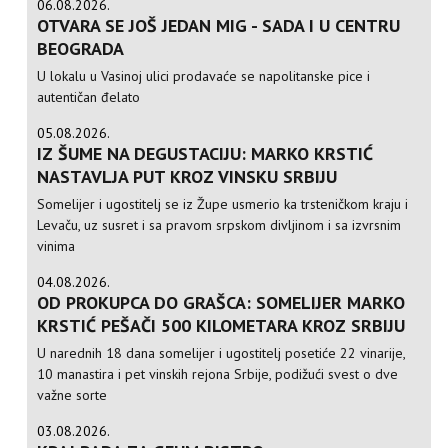
06.08.2026.
OTVARA SE JOŠ JEDAN MIG - SADA I U CENTRU
BEOGRADA
U lokalu u Vasinoj ulici prodavaće se napolitanske pice i
autentičan đelato
05.08.2026.
IZ ŠUME NA DEGUSTACIJU: MARKO KRSTIĆ
NASTAVLJA PUT KROZ VINSKU SRBIJU
Somelijer i ugostitelj se iz Župe usmerio ka trsteničkom kraju i
Levaču, uz susret i sa pravom srpskom divljinom i sa izvrsnim
vinima
04.08.2026.
OD PROKUPCA DO GRAŠCA: SOMELIJER MARKO
KRSTIĆ PEŠAČI 500 KILOMETARA KROZ SRBIJU
U narednih 18 dana somelijer i ugostitelj posetiće 22 vinarije,
10 manastira i pet vinskih rejona Srbije, podižući svest o dve
važne sorte
03.08.2026.