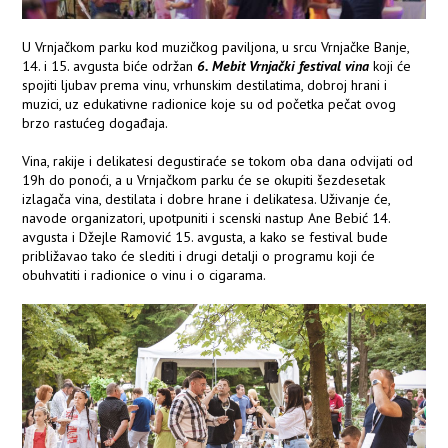
U Vrnjačkom parku kod muzičkog paviljona, u srcu Vrnjačke Banje,
14. i 15. avgusta biće održan
6. Mebit Vrnjački festival vina
koji će
spojiti ljubav prema vinu, vrhunskim destilatima, dobroj hrani i
muzici, uz edukativne radionice koje su od početka pečat ovog
brzo rastućeg događaja.
Vina, rakije i delikatesi degustiraće se tokom oba dana odvijati od
19h do ponoći, a u Vrnjačkom parku će se okupiti šezdesetak
izlagača vina, destilata i dobre hrane i delikatesa. Uživanje će,
navode organizatori, upotpuniti i scenski nastup Ane Bebić 14.
avgusta i Džejle Ramović 15. avgusta, a kako se festival bude
približavao tako će slediti i drugi detalji o programu koji će
obuhvatiti i radionice o vinu i o cigarama.