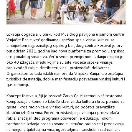
Lokacija događaja, u parku kod Muzičkog paviljona u samom centru
Vrnjačke Banje, već godinama uspešno spaja vinsku kulturu sa
ambijentom najpoznatijeg srpskog banjskog centra. Festival je prvi
put održan 2021. godine kao nova platforma za promociju srpskog
i regionalnog vinarstva. Već u svom premijernom izdanju okupio je
oko 40 izlagača, među kojima su bile vodeće srpske vinarije,
proizvođači rakije, distributeri vina i proizvođači delikatesa.
Organizatori su tada istakli nameru da Vrnjačka Banja, kao značajna
turistička destinacija, dobije manifestaciju posvećenu vinskoj kulturi i
gastronomiji.
Koncept festivala, čiji je osnivač Žarko Čolić, utemeljivač restorana
Kompozicija u kome se takođe slavi vinska kultura i kroz ponudu za
goste i kroz radionice o vinskoj kulturi, od početka prevazilazi
klasičnu izložbu vina. Pored predstavljanja vinarija i proizvođača
rakija, značajan deo programa posvećen je edukaciji. Tokom
prethodnih izdanja organizovane su stručne radionice i predavanja
namenjena ljubiteljima vina, ugostiteljima i turističkim radnicima, a