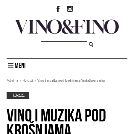
MENI
Početna
»
Novosti
»
Vino i muzika pod krošnjama Vrnjačkog parka
11.06.2026.
VINO I MUZIKA POD
KROŠNJAMA