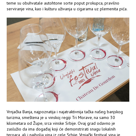
teme su obuhvatale autohtone sorte poput prokupca, pravilno
serviranje vina, kao i kulturu uživanja u cigarama uz plemenita pića.
Vrnjačka Banja, najpoznatija i najatraktivnija tačka našeg banjskog
turizma, smeštena je u vinskoj regiji Tri Morave, na samo 30
kilometara od Župe, srca vinske Srbije. Ovaj grad odavno je
zaslužio da ima događaj koji će demonstrirati snagu lokalnih
teroara, ali i najbolja vina iz cele Srbije. Vrnjački festival vina je