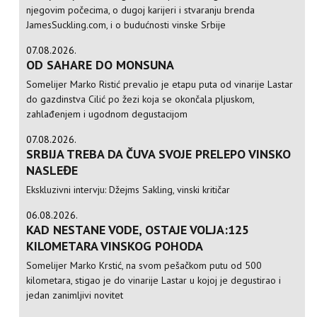
njegovim počecima, o dugoj karijeri i stvaranju brenda
JamesSuckling.com, i o budućnosti vinske Srbije
07.08.2026.
OD SAHARE DO MONSUNA
Somelijer Marko Ristić prevalio je etapu puta od vinarije Lastar
do gazdinstva Cilić po žezi koja se okončala pljuskom,
zahlađenjem i ugodnom degustacijom
07.08.2026.
SRBIJA TREBA DA ČUVA SVOJE PRELEPO VINSKO
NASLEĐE
Ekskluzivni intervju: Džejms Sakling, vinski kritičar
06.08.2026.
KAD NESTANE VODE, OSTAJE VOLJA:125
KILOMETARA VINSKOG POHODA
Somelijer Marko Krstić, na svom pešačkom putu od 500
kilometara, stigao je do vinarije Lastar u kojoj je degustirao i
jedan zanimljivi novitet