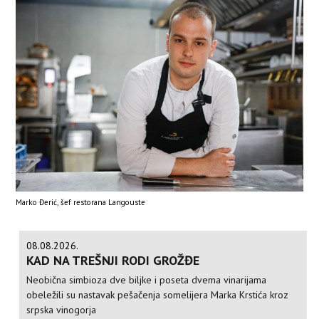
Marko Đerić, šef restorana Langouste
08.08.2026.
KAD NA TREŠNJI RODI GROŽĐE
Neobična simbioza dve biljke i poseta dvema vinarijama
obeležili su nastavak pešačenja somelijera Marka Krstića kroz
srpska vinogorja