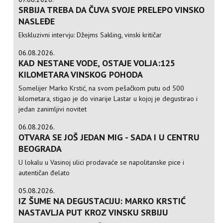
SRBIJA TREBA DA ČUVA SVOJE PRELEPO VINSKO
NASLEĐE
Ekskluzivni intervju: Džejms Sakling, vinski kritičar
06.08.2026.
KAD NESTANE VODE, OSTAJE VOLJA:125
KILOMETARA VINSKOG POHODA
Somelijer Marko Krstić, na svom pešačkom putu od 500
kilometara, stigao je do vinarije Lastar u kojoj je degustirao i
jedan zanimljivi novitet
06.08.2026.
OTVARA SE JOŠ JEDAN MIG - SADA I U CENTRU
BEOGRADA
U lokalu u Vasinoj ulici prodavaće se napolitanske pice i
autentičan đelato
05.08.2026.
IZ ŠUME NA DEGUSTACIJU: MARKO KRSTIĆ
NASTAVLJA PUT KROZ VINSKU SRBIJU