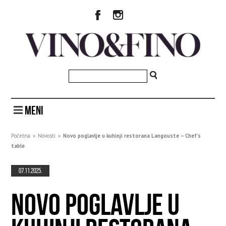
MENI
Početna
»
Novosti
»
Novo poglavlje u kuhinji restorana Langouste – Chef’s
table
07.11.2025.
NOVO POGLAVLJE U