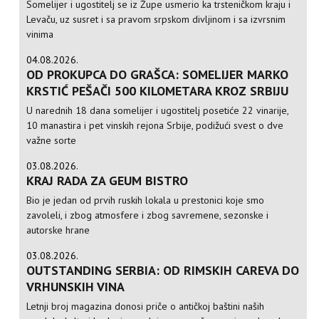
Somelijer i ugostitelj se iz Župe usmerio ka trsteničkom kraju i
Levaču, uz susret i sa pravom srpskom divljinom i sa izvrsnim
vinima
04.08.2026.
OD PROKUPCA DO GRAŠCA: SOMELIJER MARKO
KRSTIĆ PEŠAČI 500 KILOMETARA KROZ SRBIJU
U narednih 18 dana somelijer i ugostitelj posetiće 22 vinarije,
10 manastira i pet vinskih rejona Srbije, podižući svest o dve
važne sorte
03.08.2026.
KRAJ RADA ZA GEUM BISTRO
Bio je jedan od prvih ruskih lokala u prestonici koje smo
zavoleli, i zbog atmosfere i zbog savremene, sezonske i
autorske hrane
03.08.2026.
OUTSTANDING SERBIA: OD RIMSKIH CAREVA DO
VRHUNSKIH VINA
Letnji broj magazina donosi priče o antičkoj baštini naših