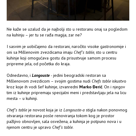
Ne kaže se uzalud da je najbolji sto u restoranu onaj sa pogledom
na kuhinju – jer tu se rađa magija, zar ne?
I sasvim je uobičajeno da restorani, naročito visoke gastronomije i
oni sa Mišlenovim zvezdicama imaju
Chef’s table
, sto u centru
kuhinje koji omogućava gostu da prisustvuje samom procesu
pripreme jela, od početka do kraja.
Odnedavno, i
Langouste
- jedini beogradski restoran sa
Mišlenovom zvezdicom – svojim gostima nudi
Chefs table
iskustvo
kroz koje ih vodi šef kuhinje, izvanredni
Marko Đerić
. On i njegov
tim iz kuhinje pripremaju specijalni meni i predstavljaju jela na licu
mesta – u kuhinji.
Chef’s table
je novost koja je iz
Langouste-a
stigla nakon ponovnog
otvaranja restorana posle renoviranja tokom kog je prostor
pažljivo obnovljen, sala osvežena, a kuhinja je potpuno nova i u
njenom centru je upravo
Chef’s table
.