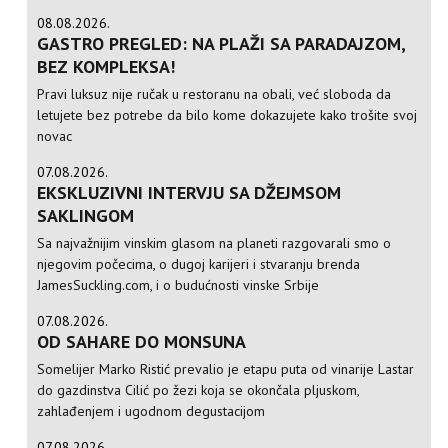
08.08.2026.
GASTRO PREGLED: NA PLAŽI SA PARADAJZOM,
BEZ KOMPLEKSA!
Pravi luksuz nije ručak u restoranu na obali, već sloboda da
letujete bez potrebe da bilo kome dokazujete kako trošite svoj
novac
07.08.2026.
EKSKLUZIVNI INTERVJU SA DŽEJMSOM
SAKLINGOM
Sa najvažnijim vinskim glasom na planeti razgovarali smo o
njegovim počecima, o dugoj karijeri i stvaranju brenda
JamesSuckling.com, i o budućnosti vinske Srbije
07.08.2026.
OD SAHARE DO MONSUNA
Somelijer Marko Ristić prevalio je etapu puta od vinarije Lastar
do gazdinstva Cilić po žezi koja se okončala pljuskom,
zahlađenjem i ugodnom degustacijom
07.08.2026.