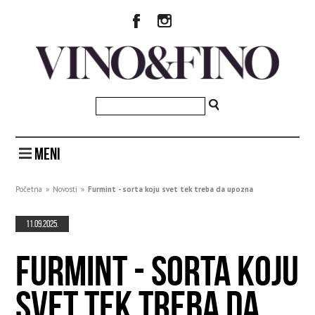
MENI
Početna
»
Novosti
»
Furmint - sorta koju svet tek treba da upozna
11.09.2025.
FURMINT - SORTA KOJU
SVET TEK TREBA DA