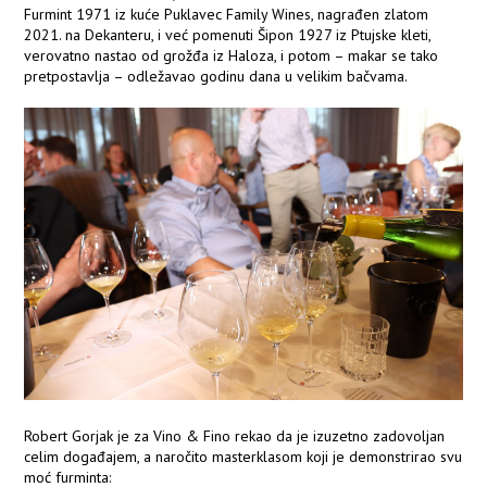
Furmint 1971 iz kuće Puklavec Family Wines, nagrađen zlatom
2021. na Dekanteru, i već pomenuti Šipon 1927 iz Ptujske kleti,
verovatno nastao od grožđa iz Haloza, i potom – makar se tako
pretpostavlja – odležavao godinu dana u velikim bačvama.
Robert Gorjak je za Vino & Fino rekao da je izuzetno zadovoljan
celim događajem, a naročito masterklasom koji je demonstrirao svu
moć furminta: