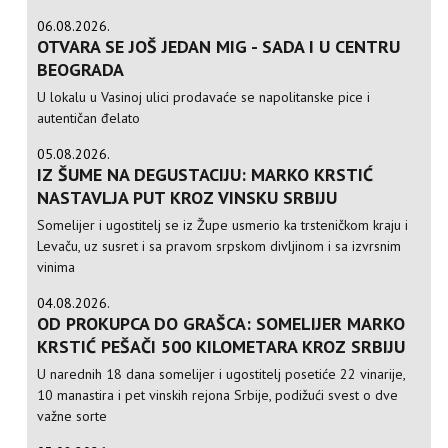
06.08.2026.
OTVARA SE JOŠ JEDAN MIG - SADA I U CENTRU
BEOGRADA
U lokalu u Vasinoj ulici prodavaće se napolitanske pice i
autentičan đelato
05.08.2026.
IZ ŠUME NA DEGUSTACIJU: MARKO KRSTIĆ
NASTAVLJA PUT KROZ VINSKU SRBIJU
Somelijer i ugostitelj se iz Župe usmerio ka trsteničkom kraju i
Levaču, uz susret i sa pravom srpskom divljinom i sa izvrsnim
vinima
04.08.2026.
OD PROKUPCA DO GRAŠCA: SOMELIJER MARKO
KRSTIĆ PEŠAČI 500 KILOMETARA KROZ SRBIJU
U narednih 18 dana somelijer i ugostitelj posetiće 22 vinarije,
10 manastira i pet vinskih rejona Srbije, podižući svest o dve
važne sorte