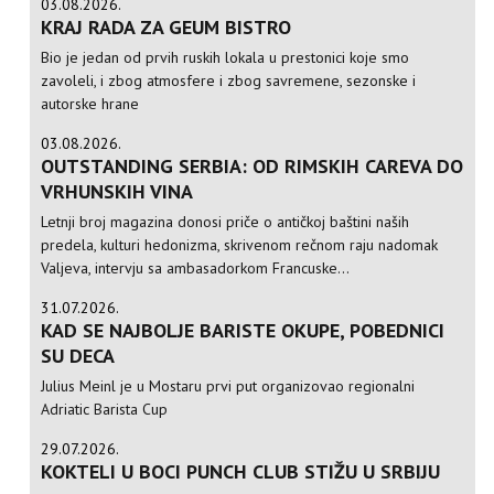
03.08.2026.
KRAJ RADA ZA GEUM BISTRO
Bio je jedan od prvih ruskih lokala u prestonici koje smo
zavoleli, i zbog atmosfere i zbog savremene, sezonske i
autorske hrane
03.08.2026.
OUTSTANDING SERBIA: OD RIMSKIH CAREVA DO
VRHUNSKIH VINA
Letnji broj magazina donosi priče o antičkoj baštini naših
predela, kulturi hedonizma, skrivenom rečnom raju nadomak
Valjeva, intervju sa ambasadorkom Francuske...
31.07.2026.
KAD SE NAJBOLJE BARISTE OKUPE, POBEDNICI
SU DECA
Julius Meinl je u Mostaru prvi put organizovao regionalni
Adriatic Barista Cup
29.07.2026.
KOKTELI U BOCI PUNCH CLUB STIŽU U SRBIJU