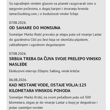
Sa najvažnijim vinskim glasom na planeti razgovarali smo o
njegovim počecima, o dugoj karijeri i stvaranju brenda
JamesSuckling.com, i o budućnosti vinske Srbije
07.08.2026.
OD SAHARE DO MONSUNA
Somelijer Marko Ristić prevalio je etapu puta od vinarije Lastar
do gazdinstva Cilić po žezi koja se okončala pljuskom,
zahlađenjem i ugodnom degustacijom
07.08.2026.
SRBIJA TREBA DA ČUVA SVOJE PRELEPO VINSKO
NASLEĐE
Ekskluzivni intervju: Džejms Sakling, vinski kritičar
06.08.2026.
KAD NESTANE VODE, OSTAJE VOLJA:125
KILOMETARA VINSKOG POHODA
Somelijer Marko Krstić, na svom pešačkom putu od 500
kilometara, stigao je do vinarije Lastar u kojoj je degustirao i
jedan zanimljivi novitet