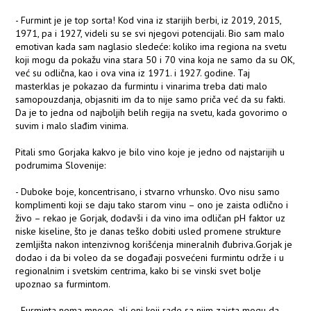
- Furmint je je top sorta! Kod vina iz starijih berbi, iz 2019, 2015,
1971, pa i 1927, videli su se svi njegovi potencijali. Bio sam malo
emotivan kada sam naglasio sledeće: koliko ima regiona na svetu
koji mogu da pokažu vina stara 50 i 70 vina koja ne samo da su OK,
već su odlična, kao i ova vina iz 1971. i 1927. godine. Taj
masterklas je pokazao da furmintu i vinarima treba dati malo
samopouzdanja, objasniti im da to nije samo priča već da su fakti.
Da je to jedna od najboljih belih regija na svetu, kada govorimo o
suvim i malo slađim vinima.
Pitali smo Gorjaka kakvo je bilo vino koje je jedno od najstarijih u
podrumima Slovenije:
- Duboke boje, koncentrisano, i stvarno vrhunsko. Ovo nisu samo
komplimenti koji se daju tako starom vinu – ono je zaista odlično i
živo – rekao je Gorjak, dodavši i da vino ima odličan pH faktor uz
niske kiseline, što je danas teško dobiti usled promene strukture
zemljišta nakon intenzivnog korišćenja mineralnih đubriva.Gorjak je
dodao i da bi voleo da se događaji posvećeni furmintu održe i u
regionalnim i svetskim centrima, kako bi se vinski svet bolje
upoznao sa furmintom.
- Furminta nema mnogo, ali oni koji rade sa njim zaista mogu da