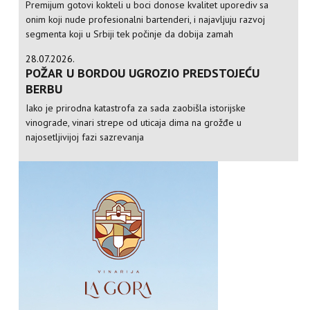
Premijum gotovi kokteli u boci donose kvalitet uporediv sa
onim koji nude profesionalni bartenderi, i najavljuju razvoj
segmenta koji u Srbiji tek počinje da dobija zamah
28.07.2026.
POŽAR U BORDOU UGROZIO PREDSTOJEĆU
BERBU
Iako je prirodna katastrofa za sada zaobišla istorijske
vinograde, vinari strepe od uticaja dima na grožđe u
najosetljivijoj fazi sazrevanja