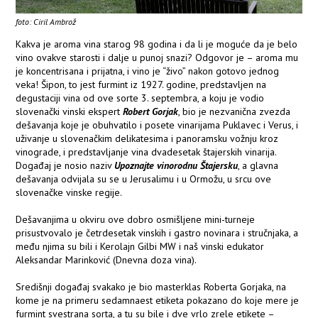
foto: Ciril Ambrož
Kakva je aroma vina starog 98 godina i da li je moguće da je belo
vino ovakve starosti i dalje u punoj snazi? Odgovor je – aroma mu
je koncentrisana i prijatna, i vino je “živo” nakon gotovo jednog
veka! Šipon, to jest furmint iz 1927. godine, predstavljen na
degustaciji vina od ove sorte 3. septembra, a koju je vodio
slovenački vinski ekspert
Robert Gorjak
, bio je nezvanična zvezda
dešavanja koje je obuhvatilo i posete vinarijama Puklavec i Verus, i
uživanje u slovenačkim delikatesima i panoramsku vožnju kroz
vinograde, i predstavljanje vina dvadesetak štajerskih vinarija.
Događaj je nosio naziv
Upoznajte vinorodnu Štajersku
, a glavna
dešavanja odvijala su se u Jerusalimu i u Ormožu, u srcu ove
slovenačke vinske regije.
Dešavanjima u okviru ove dobro osmišljene mini-turneje
prisustvovalo je četrdesetak vinskih i gastro novinara i stručnjaka, a
među njima su bili i Kerolajn Gilbi MW i naš vinski edukator
Aleksandar Marinković (Dnevna doza vina).
Središnji događaj svakako je bio masterklas Roberta Gorjaka, na
kome je na primeru sedamnaest etiketa pokazano do koje mere je
furmint svestrana sorta, a tu su bile i dve vrlo zrele etikete –