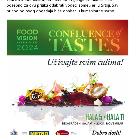
posebno za ovu priliku odabrali vodeći somelijeri u Srbiji. Sav
prihod od ovog događaja biće doniran u humanitarne svrhe.