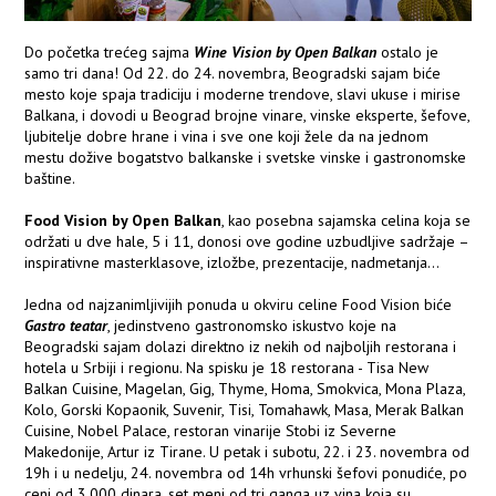
Do početka trećeg sajma
Wine Vision by Open Balkan
ostalo je
samo tri dana! Od 22. do 24. novembra, Beogradski sajam biće
mesto koje spaja tradiciju i moderne trendove, slavi ukuse i mirise
Balkana, i dovodi u Beograd brojne vinare, vinske eksperte, šefove,
ljubitelje dobre hrane i vina i sve one koji žele da na jednom
mestu dožive bogatstvo balkanske i svetske vinske i gastronomske
baštine.
Food Vision by Open Balkan
, kao posebna sajamska celina koja se
održati u dve hale, 5 i 11, donosi ove godine uzbudljive sadržaje –
inspirativne masterklasove, izložbe, prezentacije, nadmetanja...
Jedna od najzanimljivijih ponuda u okviru celine Food Vision biće
Gastro teatar
, jedinstveno gastronomsko iskustvo koje na
Beogradski sajam dolazi direktno iz nekih od najboljih restorana i
hotela u Srbiji i regionu. Na spisku je 18 restorana - Tisa New
Balkan Cuisine, Magelan, Gig, Thyme, Homa, Smokvica, Mona Plaza,
Kolo, Gorski Kopaonik, Suvenir, Tisi, Tomahawk, Masa, Merak Balkan
Cuisine, Nobel Palace, restoran vinarije Stobi iz Severne
Makedonije, Artur iz Tirane. U petak i subotu, 22. i 23. novembra od
19h i u nedelju, 24. novembra od 14h vrhunski šefovi ponudiće, po
ceni od 3.000 dinara, set meni od tri ganga uz vina koja su