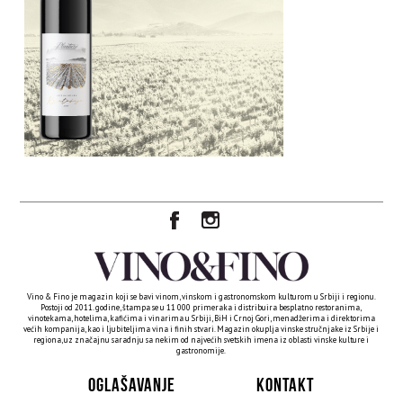
Vino & Fino je magazin koji se bavi vinom, vinskom i gastronomskom kulturom u Srbiji i regionu.
Postoji od 2011. godine, štampa se u 11 000 primeraka i distribuira besplatno restoranima,
vinotekama, hotelima, kafićima i vinarima u Srbiji, BiH i Crnoj Gori, menadžerima i direktorima
većih kompanija, kao i ljubiteljima vina i finih stvari. Magazin okuplja vinske stručnjake iz Srbije i
regiona, uz značajnu saradnju sa nekim od najvećih svetskih imena iz oblasti vinske kulture i
gastronomije.
OGLAŠAVANJE
KONTAKT