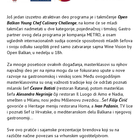
Još jedan izuzetno atraktivan deo programa je i takmičenje
Open
Balkan Young Chef Culinary Challenge
, na kome će se mladi
takmičari nadmetati u dve kategorije, pojedinačnoj i timskoj. Gastro
partner ovog dela programa je kompanija METRO, a osam
uglednih internacionalnih sudija oceniće sposobnosti mladih šefova
i svoju odluku saopštiti pred samo zatvaranje sajma Wine Vision by
Open Balkan, u nedelju u 18h.
Za mnoge posetioce ovakvih događanja, masterklasovi su njihov
najvažniji deo jer na njima mogu da se fokusirano upute u nove
razvoje na gastronomskoj i vinskoj sceni. Među ovogodišnjim
masterklasovima su onaj važnosti tradicije koji će održati poznati
milanski šef
Ćezare Batisti
(restoran Ratana), potom masterklas
šefa
Alesandra Negrinija
čiji restoran Il Luogo di Aimo e Nadia,
smešten u Milanu, nosi jednu Mišlenovu zvezdicu...Šef
Filip Ćirić
govoriće o Heritage meniju restorana Homa, a
Ivan Pažanin
, TV lice
i poznati šef iz Hrvatske, o mediteranskom delu Balkana i njegovoj
gastronomiji...
Sve ovo pratiće i sajamske prezentacije brendova koji su na
različite načine povezani sa vrhunskim ugostiteljstvom.