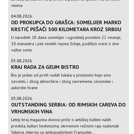
vinima
04.08.2026.
OD PROKUPCA DO GRAŠCA: SOMELIJER MARKO
KRSTIĆ PEŠAČI 500 KILOMETARA KROZ SRBIJU
U narednih 18 dana somelijer i ugostitelj posetiće 22 vinarije,
10 manastira i pet vinskih rejona Srbije, podižući svest o dve
važne sorte
03.08.2026.
KRAJ RADA ZA GEUM BISTRO
Bio je jedan od prvih ruskih lokala u prestonici koje smo
zavoleli, i zbog atmosfere i zbog savremene, sezonske i
autorske hrane
03.08.2026.
OUTSTANDING SERBIA: OD RIMSKIH CAREVA DO
VRHUNSKIH VINA
Letnji broj magazina donosi priče o antičkoj baštini naših
predela, kulturi hedonizma, skrivenom rečnom raju nadomak
Valjeva, intervju sa ambasadorkom Francuske...