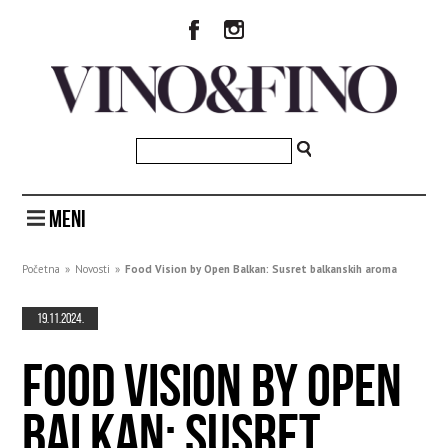
MENI
Početna
»
Novosti
»
Food Vision by Open Balkan: Susret balkanskih aroma
19.11.2024.
FOOD VISION BY OPEN
BALKAN: SUSRET