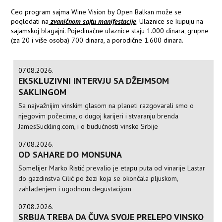
Ceo program sajma Wine Vision by Open Balkan može se
pogledati na
zvaničnom sajtu manifestacije
. Ulaznice se kupuju na
sajamskoj blagajni. Pojedinačne ulaznice staju 1.000 dinara, grupne
(za 20 i više osoba) 700 dinara, a porodične 1.600 dinara.
07.08.2026.
EKSKLUZIVNI INTERVJU SA DŽEJMSOM
SAKLINGOM
Sa najvažnijim vinskim glasom na planeti razgovarali smo o
njegovim počecima, o dugoj karijeri i stvaranju brenda
JamesSuckling.com, i o budućnosti vinske Srbije
07.08.2026.
OD SAHARE DO MONSUNA
Somelijer Marko Ristić prevalio je etapu puta od vinarije Lastar
do gazdinstva Cilić po žezi koja se okončala pljuskom,
zahlađenjem i ugodnom degustacijom
07.08.2026.
SRBIJA TREBA DA ČUVA SVOJE PRELEPO VINSKO