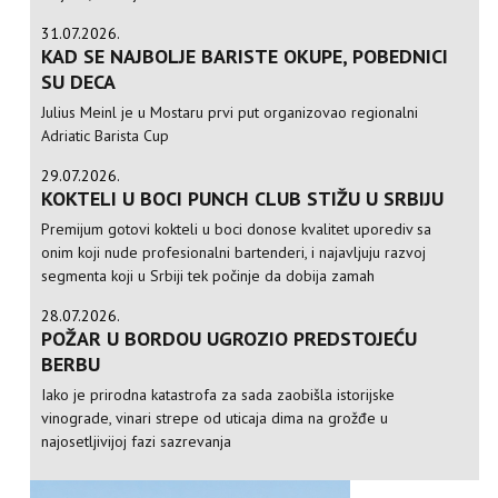
31.07.2026.
KAD SE NAJBOLJE BARISTE OKUPE, POBEDNICI
SU DECA
Julius Meinl je u Mostaru prvi put organizovao regionalni
Adriatic Barista Cup
29.07.2026.
KOKTELI U BOCI PUNCH CLUB STIŽU U SRBIJU
Premijum gotovi kokteli u boci donose kvalitet uporediv sa
onim koji nude profesionalni bartenderi, i najavljuju razvoj
segmenta koji u Srbiji tek počinje da dobija zamah
28.07.2026.
POŽAR U BORDOU UGROZIO PREDSTOJEĆU
BERBU
Iako je prirodna katastrofa za sada zaobišla istorijske
vinograde, vinari strepe od uticaja dima na grožđe u
najosetljivijoj fazi sazrevanja