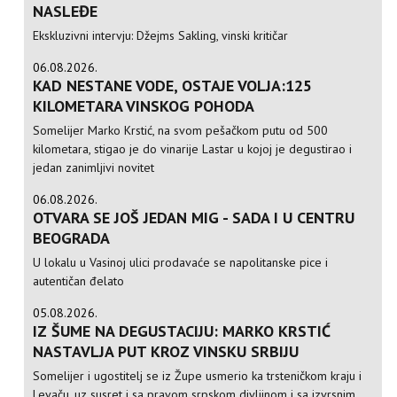
NASLEĐE
Ekskluzivni intervju: Džejms Sakling, vinski kritičar
06.08.2026.
KAD NESTANE VODE, OSTAJE VOLJA:125
KILOMETARA VINSKOG POHODA
Somelijer Marko Krstić, na svom pešačkom putu od 500
kilometara, stigao je do vinarije Lastar u kojoj je degustirao i
jedan zanimljivi novitet
06.08.2026.
OTVARA SE JOŠ JEDAN MIG - SADA I U CENTRU
BEOGRADA
U lokalu u Vasinoj ulici prodavaće se napolitanske pice i
autentičan đelato
05.08.2026.
IZ ŠUME NA DEGUSTACIJU: MARKO KRSTIĆ
NASTAVLJA PUT KROZ VINSKU SRBIJU
Somelijer i ugostitelj se iz Župe usmerio ka trsteničkom kraju i
Levaču, uz susret i sa pravom srpskom divljinom i sa izvrsnim