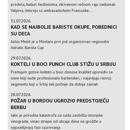
predela, kulturi hedonizma, skrivenom rečnom raju nadomak
Valjeva, intervju sa ambasadorkom Francuske...
31.07.2026.
KAD SE NAJBOLJE BARISTE OKUPE, POBEDNICI
SU DECA
Julius Meinl je u Mostaru prvi put organizovao regionalni
Adriatic Barista Cup
29.07.2026.
KOKTELI U BOCI PUNCH CLUB STIŽU U SRBIJU
Premijum gotovi kokteli u boci donose kvalitet uporediv sa
onim koji nude profesionalni bartenderi, i najavljuju razvoj
segmenta koji u Srbiji tek počinje da dobija zamah
28.07.2026.
POŽAR U BORDOU UGROZIO PREDSTOJEĆU
BERBU
Iako je prirodna katastrofa za sada zaobišla istorijske
vinograde, vinari strepe od uticaja dima na grožđe u
najosetljivijoj fazi sazrevanja