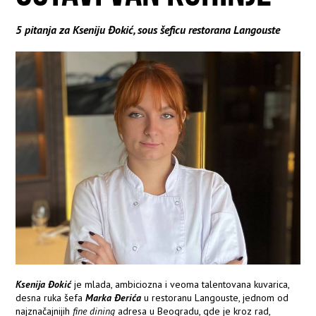
5 pitanja za Kseniju Đokić, sous šeficu restorana Langouste
Ksenija Đokić
je mlada, ambiciozna i veoma talentovana kuvarica,
desna ruka šefa
Marka Đerića
u restoranu Langouste, jednom od
najznačajnijih
fine dining
adresa u Beogradu, gde je kroz rad,