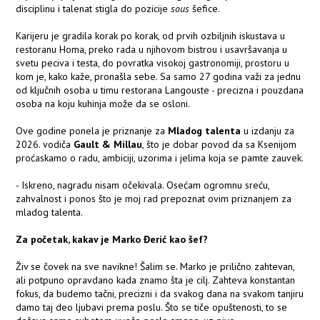
disciplinu i talenat stigla do pozicije
sous
šefice.
Karijeru je gradila korak po korak, od prvih ozbiljnih iskustava u
restoranu Homa, preko rada u njihovom bistrou i usavršavanja u
svetu peciva i testa, do povratka visokoj gastronomiji, prostoru u
kom je, kako kaže, pronašla sebe. Sa samo 27 godina važi za jednu
od ključnih osoba u timu restorana Langouste - precizna i pouzdana
osoba na koju kuhinja može da se osloni.
Ove godine ponela je priznanje za
Mladog talenta
u izdanju za
2026. vodiča
Gault & Millau
, što je dobar povod da sa Ksenijom
proćaskamo o radu, ambiciji, uzorima i jelima koja se pamte zauvek.
- Iskreno, nagradu nisam očekivala. Osećam ogromnu sreću,
zahvalnost i ponos što je moj rad prepoznat ovim priznanjem za
mladog talenta.
Za početak, kakav je Marko Đerić kao šef?
Živ se čovek na sve navikne! Šalim se. Marko je prilično zahtevan,
ali potpuno opravdano kada znamo šta je cilj. Zahteva konstantan
fokus, da budemo tačni, precizni i da svakog dana na svakom tanjiru
damo taj deo ljubavi prema poslu. Što se tiče opuštenosti, to se