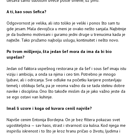
dešava samo subotom uveče posle smene, uz pivo.
A ti, kao sous šefica?
Odgovornost je velika, ali isto toliko je veliki i ponos što sam tu
gde jesam. Mala devojčica u meni je ovako nešto sanjala. Najbitnije
je da budemo motivisani i guramo jedni druge u trenucima kada je
najteže. Tako pružamo najbolju uslugu, kontinuitet i nešto novo.
Po tvom mišljenju, šta jedan šef mora da ima da bi bio
uspešan?
Jedan od faktora uspešnog restorana je da šef i sous šef imaju istu
viziju i ambiciju, a onda sa njima i ceo tim. Potrebno je mnogo
ljubavi, ali i odricanja. Sve odluke na početku karijere postavljaju
temelj i oblikuju šefa, pa je veoma važno da se tada steknu dobre
navike i disciplina. Ono što takođe mislim da je jako važno jeste da
se ego ostavi van kuhinje.
Imaš li uzore i koga od kuvara ceniš najviše?
Najviše cenim Entonija Bordejna. On je bez filtera pokazao svet
ugostiteljstva — sav haos, strast i stvarnost iza kulisa. Kod njega me
inspirišu iskrenost i to što je kroz hranu pričao o životu, ljudima i