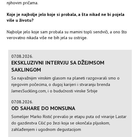
njihovim pričama.
Koje je najbolje jelo koje si probala, a šta nikad ne bi pojela
više u životu?
Najbolje jelo koje sam probala su mamini topli sendviči, a ono što
verovatno nikada više ne bih jela su ostrige.
07.08.2026.
EKSKLUZIVNI INTERVJU SA DŽEJMSOM
SAKLINGOM
Sa najvažnijim vinskim glasom na planeti razgovarali smo o
njegovim počecima, o dugoj karijeri i stvaranju brenda
JamesSuckling.com, i o budućnosti vinske Srbije
07.08.2026.
OD SAHARE DO MONSUNA
Somelijer Marko Ristić prevalio je etapu puta od vinarije Lastar
do gazdinstva Cilić po žezi koja se okončala pljuskom,
zahlađenjem i ugodnom degustacijom