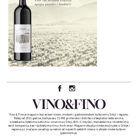
Vino & Fino je magazin koji se bavi vinom, vinskom i gastronomskom kulturom u Srbiji i regionu.
Postoji od 2011. godine, štampa se u 11 000 primeraka i distribuira besplatno restoranima,
vinotekama, hotelima, kafićima i vinarima u Srbiji, BiH i Crnoj Gori, menadžerima i direktorima
većih kompanija, kao i ljubiteljima vina i finih stvari. Magazin okuplja vinske stručnjake iz Srbije i
regiona, uz značajnu saradnju sa nekim od najvećih svetskih imena iz oblasti vinske kulture i
gastronomije.