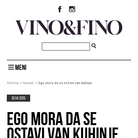
MENI
Početna
»
Novosti
»
Ego mora da se ostavi van kuhinje
30.04.2026.
EGO MORA DA SE
OSTAVI VAN KUHINJE