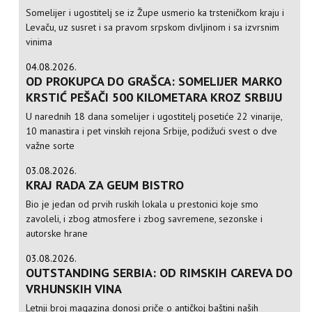
Somelijer i ugostitelj se iz Župe usmerio ka trsteničkom kraju i
Levaču, uz susret i sa pravom srpskom divljinom i sa izvrsnim
vinima
04.08.2026.
OD PROKUPCA DO GRAŠCA: SOMELIJER MARKO
KRSTIĆ PEŠAČI 500 KILOMETARA KROZ SRBIJU
U narednih 18 dana somelijer i ugostitelj posetiće 22 vinarije,
10 manastira i pet vinskih rejona Srbije, podižući svest o dve
važne sorte
03.08.2026.
KRAJ RADA ZA GEUM BISTRO
Bio je jedan od prvih ruskih lokala u prestonici koje smo
zavoleli, i zbog atmosfere i zbog savremene, sezonske i
autorske hrane
03.08.2026.
OUTSTANDING SERBIA: OD RIMSKIH CAREVA DO
VRHUNSKIH VINA
Letnji broj magazina donosi priče o antičkoj baštini naših