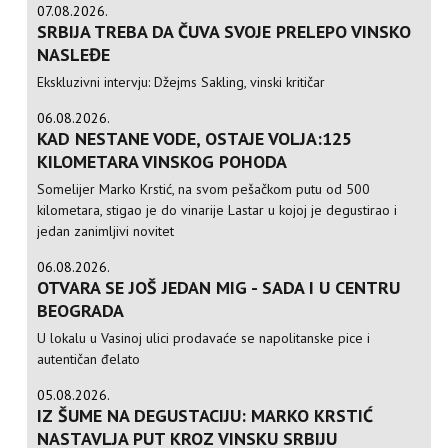
07.08.2026.
SRBIJA TREBA DA ČUVA SVOJE PRELEPO VINSKO
NASLEĐE
Ekskluzivni intervju: Džejms Sakling, vinski kritičar
06.08.2026.
KAD NESTANE VODE, OSTAJE VOLJA:125
KILOMETARA VINSKOG POHODA
Somelijer Marko Krstić, na svom pešačkom putu od 500
kilometara, stigao je do vinarije Lastar u kojoj je degustirao i
jedan zanimljivi novitet
06.08.2026.
OTVARA SE JOŠ JEDAN MIG - SADA I U CENTRU
BEOGRADA
U lokalu u Vasinoj ulici prodavaće se napolitanske pice i
autentičan đelato
05.08.2026.
IZ ŠUME NA DEGUSTACIJU: MARKO KRSTIĆ
NASTAVLJA PUT KROZ VINSKU SRBIJU