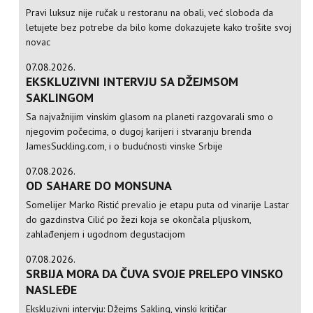
Pravi luksuz nije ručak u restoranu na obali, već sloboda da
letujete bez potrebe da bilo kome dokazujete kako trošite svoj
novac
07.08.2026.
EKSKLUZIVNI INTERVJU SA DŽEJMSOM
SAKLINGOM
Sa najvažnijim vinskim glasom na planeti razgovarali smo o
njegovim počecima, o dugoj karijeri i stvaranju brenda
JamesSuckling.com, i o budućnosti vinske Srbije
07.08.2026.
OD SAHARE DO MONSUNA
Somelijer Marko Ristić prevalio je etapu puta od vinarije Lastar
do gazdinstva Cilić po žezi koja se okončala pljuskom,
zahlađenjem i ugodnom degustacijom
07.08.2026.
SRBIJA MORA DA ČUVA SVOJE PRELEPO VINSKO
NASLEĐE
Ekskluzivni intervju: Džejms Sakling, vinski kritičar