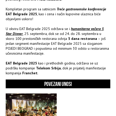
Kompletan program sa satnicom
Treće gastronomske konferencije
EAT Belgrade 2025
, kao i cena i način kupovine ulaznica biće
objavljeni uskoro!
U okviru EAT Belgrade 2025 održava se i
humanitarna večera 5
Star Dinner
, 25. septembra, dok se od 24. do 28. septembra u
skoro 100 prestoničkih restorana odvija
5 dana restorana
– još
jedan segment manifestacije EAT Belgrade 2025 sa sloganom
POJEDI BEOGRAD i popustima od minimum 30 odsto u restoranima
učesnicima manifestacije.
EAT Belgrade 2025
kao i prethodnih godina, održava se uz
podršku kompanije
Telekom Srbija
, dok je prijatelj manifestacije
kompanija
Franchet
.
POVEZANI UNOSI