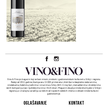
Vino & Fino je magazin koji se bavi vinom, vinskom i gastronomskom kulturom u Srbiji i regionu.
Postoji od 2011. godine, štampa se u 11 000 primeraka i distribuira besplatno restoranima,
vinotekama, hotelima, kafićima i vinarima u Srbiji, BiH i Crnoj Gori, menadžerima i direktorima
većih kompanija, kao i ljubiteljima vina i finih stvari. Magazin okuplja vinske stručnjake iz Srbije i
regiona, uz značajnu saradnju sa nekim od najvećih svetskih imena iz oblasti vinske kulture i
gastronomije.
OGLAŠAVANJE
KONTAKT