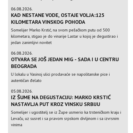
06.08.2026.
KAD NESTANE VODE, OSTAJE VOLJA:125
KILOMETARA VINSKOG POHODA
Somelijer Marko Krstić, na svom pešačkom putu od 500
kilometara, stigao je do vinarije Lastar u kojoj je degustirao i
jedan zanimljivi novitet
06.08.2026.
OTVARA SE JOŠ JEDAN MIG - SADA I U CENTRU
BEOGRADA
U lokalu u Vasinoj ulici prodavaće se napolitanske pice i
autentičan đelato
05.08.2026.
IZ ŠUME NA DEGUSTACIJU: MARKO KRSTIĆ
NASTAVLJA PUT KROZ VINSKU SRBIJU
Somelijer i ugostitelj se iz Župe usmerio ka trsteničkom kraju i
Levaču, uz susret i sa pravom srpskom divljinom i sa izvrsnim
vinima