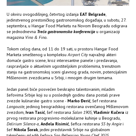
U okviru ovogodišnjeg, četvrtog izdanja
EAT Belgrade
,
jedinstvenog prestoničkog gastronomskog događaja, u subotu, 27.
septembra, u Hangar Food Marketu na Novom Beogradu odigrava
se jednodnevna
Treća gastronomska konferencija
u organizaciji
magazina
Vino & Fino.
Tokom celog dana, od 11 do 19 sati, u prostoru Hangar Food
Marketa smeštenog u kompleksu
Airport City
najvažniji akteri
domaće gastro scene, kroz interesantne panele i predavanja,
raspravljaće o aktuelnim ugostiteljskim problemima, trenutnom
stanju na gastronomskoj sceni glavnog grada, novim, potencijalnim
Mišlenovim zvezdicama u Srbiji, i mnogim drugim temama.
Jedan panel biće posvećen beskrajno talentovanim, mladim
šefovima Srbije koji su u poslednjih godinu dana postali prave
zvezde kulinarske gastro scene -
Marko Đerić
, šef restorana
Langouste
, jedinog beogradskog restorana ovenčanog Mišlenovom
zvezdom,
Ivan Tasić
, šef restorana
Salon 1905
,
Vladimir Kučera
iz
prvog restorana progresivno-molekularne kuhinje u Beogradu,
Delirium Silence-a
,
Anđela Risimić
, šefica restorana
S5 by Angie
i
šef
Nikola Šorak
, jedini predstavnik Srbije na globalnom
takmičenju mladih šefova
San Pellegrino Young Chef 2025.