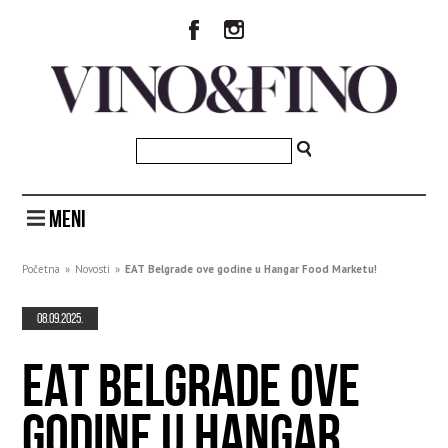
MENI
Početna
»
Novosti
»
EAT Belgrade ove godine u Hangar Food Marketu!
08.09.2025.
EAT BELGRADE OVE
GODINE U HANGAR