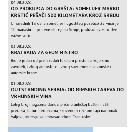
04.08.2026.
OD PROKUPCA DO GRAŠCA: SOMELIJER MARKO
KRSTIĆ PEŠAČI 500 KILOMETARA KROZ SRBIJU
U narednih 18 dana somelijer i ugostitelj posetiće 22 vinarije,
10 manastira i pet vinskih rejona Srbije, podižući svest o dve
važne sorte
03.08.2026.
KRAJ RADA ZA GEUM BISTRO
Bio je jedan od prvih ruskih lokala u prestonici koje smo
zavoleli, i zbog atmosfere i zbog savremene, sezonske i
autorske hrane
03.08.2026.
OUTSTANDING SERBIA: OD RIMSKIH CAREVA DO
VRHUNSKIH VINA
Letnji broj magazina donosi priče o antičkoj baštini naših
predela, kulturi hedonizma, skrivenom rečnom raju nadomak
Valjeva, intervju sa ambasadorkom Francuske...