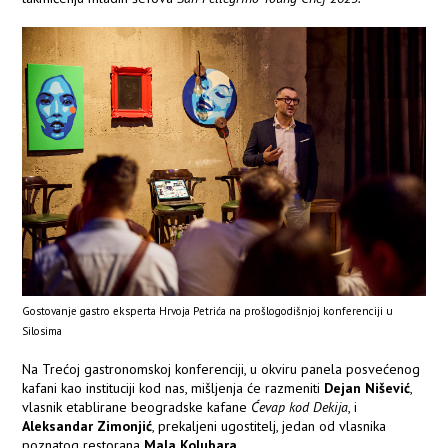
Gostovanje gastro eksperta Hrvoja Petrića na prošlogodišnjoj konferenciji u
Silosima
Na Trećoj gastronomskoj konferenciji, u okviru panela posvećenog
kafani kao instituciji kod nas, mišljenja će razmeniti
Dejan Nišević
,
vlasnik etablirane beogradske kafane
Ćevap kod Dekija
, i
Aleksandar Zimonjić
, prekaljeni ugostitelj, jedan od vlasnika
poznatog restorana
Mala Kolubara
.