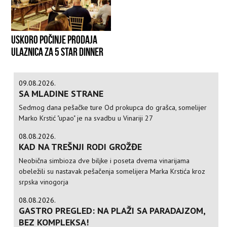
USKORO POČINJE PRODAJA
ULAZNICA ZA 5 STAR DINNER
09.08.2026.
SA MLADINE STRANE
Sedmog dana pešačke ture Od prokupca do grašca, somelijer
Marko Krstić "upao" je na svadbu u Vinariji 27
08.08.2026.
KAD NA TREŠNJI RODI GROŽĐE
Neobična simbioza dve biljke i poseta dvema vinarijama
obeležili su nastavak pešačenja somelijera Marka Krstića kroz
srpska vinogorja
08.08.2026.
GASTRO PREGLED: NA PLAŽI SA PARADAJZOM,
BEZ KOMPLEKSA!