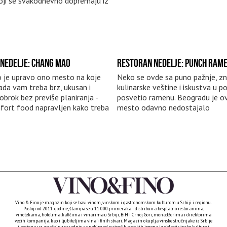
oji se svakodnevno dopremaju iz
NEDELJE: CHANG MAO
RESTORAN NEDELJE: PUNCH RAM
 je upravo ono mesto na koje
Neko se ovde sa puno pažnje, zn
ada vam treba brz, ukusan i
kulinarske veštine i iskustva u p
obrok bez previše planiranja -
posvetio ramenu. Beogradu je o
mfort food napravljen kako treba
mesto odavno nedostajalo
Vino & Fino je magazin koji se bavi vinom, vinskom i gastronomskom kulturom u Srbiji i regionu.
Postoji od 2011. godine, štampa se u 11 000 primeraka i distribuira besplatno restoranima,
vinotekama, hotelima, kafićima i vinarima u Srbiji, BiH i Crnoj Gori, menadžerima i direktorima
većih kompanija, kao i ljubiteljima vina i finih stvari. Magazin okuplja vinske stručnjake iz Srbije
i regiona, uz značajnu saradnju sa nekim od najvećih svetskih imena iz oblasti vinske kulture i