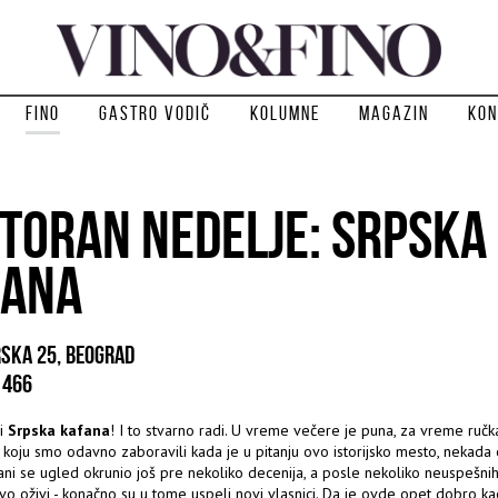
Fino
Gastro vodič
Kolumne
Magazin
Kon
TORAN NEDELJE: SRPSKA
FANA
SKA 25, BEOGRAD
 466
di
Srpska kafana
! I to stvarno radi. U vreme večere je puna, za vreme ručka
ka koju smo odavno zaboravili kada je u pitanju ovo istorijsko mesto, nekad
ani se ugled okrunio još pre nekoliko decenija, a posle nekoliko neuspešni
o oživi - konačno su u tome uspeli novi vlasnici. Da je ovde opet dobro ka