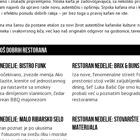
eno i znalački pripremljeno. Vinska karta je zadovoljavajuća, sa nekoliko pris
am najavili da upravo rade novu, autentičnu i opširniju. Srpska kafana ima i kr
 i efektnu ponudu dobrih rakija – jer bez toga u pravoj kafani ne ide.
na ima šansu da postane etalon za novi život autentične kafanske kulture: 
neka i svakovrsnog kiča, već kao naš originalni odgovor na gostionice, tave
JOŠ DOBRIH RESTORANA
NEDELJE: BISTRO FUNK
RESTORAN NEDELJE: BRIX & BUNS
, očekivano, zvezde menija. Ako
Iza nove, fenomenalne street fo
olazite, krenite od jednostavnog
prestonici stoji veliki zaljubljenik
, pa nastavite sa smokey
dining, šef Luka Bašić čije smo k
sa dimljenom slaninicom, čedar
probali već u poznatim beograd
orean BBQ majonezom
restoranima
NEDELJE: MALO RIBARSKO SELO
RESTORAN NEDELJE: STOVARIŠTE
MATERIJALA
ran poznat je po ukusima
a fokusom na svežu ribu i morske