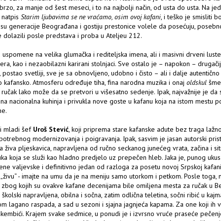
brzo, za manje od šest meseci, i to na najbolji način, od usta do usta. Na j
i natpis
Starim ljubavima se ne vraćamo, osim ovoj kafani
, i teško je smisliti b
su generacije Beograđana i gostiju prestonice volele da posećuju, posebn
e dolazili posle predstava i proba u Ateljeu 212.
u uspomene na velika glumačka i rediteljska imena, ali i masivni drveni lusteri
jera, kao i nezaobilazni karirani stolnjaci. Sve ostalo je – napokon – drugači
 postao svetliji, sve je sa obnovljeno, udobno i čisto – ali i dalje autentično 
 kafansko. Atmosferu određuje tiha, fina narodna muzika i onaj
oldskul
šme
ručak lako može da se pretvori u višesatno sedenje. Ipak, najvažnije je da s
ena nacionalna kuhinja i privukla nove goste u kafanu koja na istom mestu po
ne.
i mladi šef
Uroš Stević
, koji priprema stare kafanske adute bez traga lažno
epotrebnog modernizovanja i poigravanja. Ipak, sasvim je jasan autorski pris
ta živa pljeskavica, napravljena od ručno seckanog junećeg vrata, začina i si
ka koja se služi kao hladno predjelo uz prepečen hleb. Jaka je, punog ukus
ne valjevske i definitivno jedan od razloga za posetu novoj Srpskoj kafani.
 „živu“ - imajte na umu da je na meniju samo utorkom i petkom. Posle toga, 
 zbog kojih su ovakve kafane decenijama bile omiljena mesta za ručak u B
, školski napravljena, obilna i sočna, zatim odlična teletina, sočni ribić u kajm
om lagano raspada, a sad u sezoni i sjajna jagnjeća kapama. Za one koji ih v
škembići. Krajem svake sedmice, u ponudi je i izvrsno vruće praseće pečenj