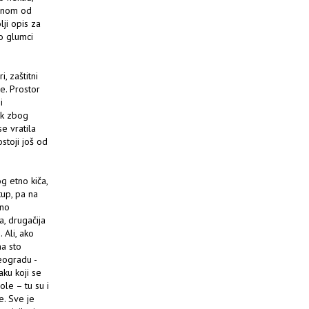
ednom od
olji opis za
o glumci
, zaštitni
je. Prostor
i
k zbog
e vratila
stoji još od
g etno kiča,
tup, pa na
tno
a, drugačija
 Ali, ako
na sto
eogradu -
aku koji se
ole – tu su i
e. Sve je