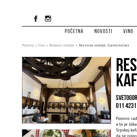
Početna
Novosti
Vino
Početna
»
Fino
»
Restoran nedelje
»
Restoran nedelje: Srpska kafana
RES
KA
SVETOGOR
011 4231
Ponovo ra
a to je sli
Srpskoj kaf
da se ponov