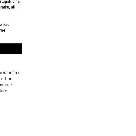
tojnih vina,
atku, ali
ne kao
rne i
od priča u
 u fine
uvanje
skim