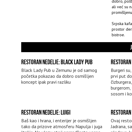
dobro, pošt
ali već su n
promišljenu
Srpska kafa
prostor der
bistroe.
RESTORAN NEDELJE: BLACK LADY PUB
RESTORAN 
Black Lady Pub u Zemunu je od samog
Burgeri su
početka pokazao da dobro osmišljen
prvi put d
koncept ipak pravi razliku
čizburgera
burgerom, 
sosom i k
RESTORAN NEDELJE: LUIGI
RESTORAN 
Baš kao i hrana, i enterijer je osmišljen
Ovaj resto
tako da prizove atmosferu Napulja i juga
Jadrana, s