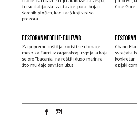
Italije. Na ulazu stoji narandžasta vespa,
plodove, k
tu su italijanske zastavice, puno boja i
Crne Gore
šarenih pločica, kao i veš koji visi sa
prozora
RESTORAN NEDELJE: BULEVAR
RESTORAN 
Za pripremu roštilja, koristi se domaće
Chang Mao
meso sa farmi iz organskog uzgoja, a koje
svraćate k
se pre “bacanja” na roštilj dugo marinira,
konkretan 
što mu daje savršen ukus
azijski co