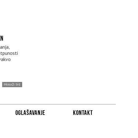
EN
anja,
otpunosti
vakvo
PRIKAŽI SVE
OGLAŠAVANJE
KONTAKT