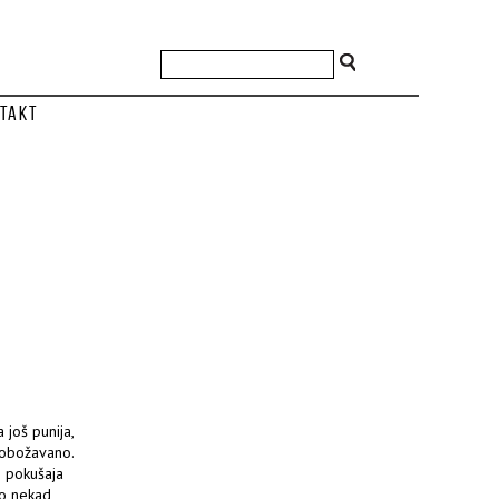
takt
 još punija,
a obožavano.
h pokušaja
o nekad,