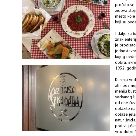
pročulo se 
zidova stoj
mesto koje 
koji su ovd
I dalje su t
znak enteri
je prodisao,
jednostavno
kojeg ovde 
dobra, iskr
1932. godi
Kuhinju vod
ali i bez n
meniju blis
seckanog lu
od one čuve
dolazite na
dolaze jela
natur šnicla
pod viljušk
vrlo dobri 