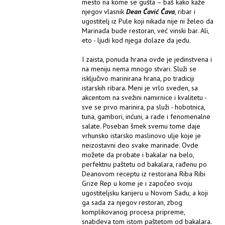
mesto na kome se gušta – baš kako kaže
njegov vlasnik
Dean Čavić Čava
, ribar i
ugostitelj iz Pule koji nikada nije ni želeo da
Marinada bude restoran, već vinski bar. Ali,
eto - ljudi kod njega dolaze da jedu.
I zaista, ponuda hrana ovde je jedinstvena i
na meniju nema mnogo stvari. Služi se
isključivo marinirana hrana, po tradiciji
istarskih ribara. Meni je vrlo sveden, sa
akcentom na svežini namirnice i kvalitetu -
sve se prvo marinira, pa služi - hobotnica,
tuna, gambori, inćuni, a rade i fenomenalne
salate. Poseban šmek svemu tome daje
vrhunsko istarsko maslinovo ulje koje je
neizostavni deo svake marinade. Ovde
možete da probate i bakalar na belo,
perfektnu paštetu od bakalara, rađenu po
Deanovom receptu iz restorana Riba Ribi
Grize Rep u kome je i započeo svoju
ugostiteljsku karijeru u Novom Sadu, a koji
ga sada za njegov restoran, zbog
komplikovanog procesa pripreme,
snabdeva tom istom paštetom od bakalara.