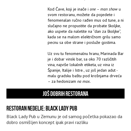
Kod Čave, koji je inače i
one – man show
u
svom restoranu, možete da pojedete i
fenomenalan ručno rađen mus od tune, a ni
slučajno ne propustite da probate školjke,
ako uspete da naletite na “dan za školjke”,
kada se na malom električnom grilu samo
pecnu sa obe strane i posluže gostima.
Uz svu tu fenomenalnu hranu, Marinada Bar
je i dobar vinski bar, sa oko 70 različitih
vina, najviše lokalnih etiketa, uz vina iz
Španije, Italije i Istre., uz još jedan adut -
malu gradsku baštu pod krošnjama drveća
– za hedonizam
na max.
JOŠ DOBRIH RESTORANA
RESTORAN NEDELJE: BLACK LADY PUB
Black Lady Pub u Zemunu je od samog početka pokazao da
dobro osmišljen koncept ipak pravi razliku