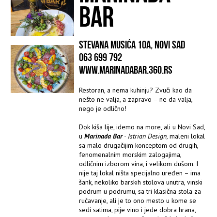
BAR
STEVANA MUSIĆA 10A, NOVI SAD
063 699 792
WWW.MARINADABAR.360.RS
Restoran, a nema kuhinju? Zvuči kao da
nešto ne valja, a zapravo – ne da valja,
nego je odlično!
Dok kiša lije, idemo na more, ali u Novi Sad,
u
Marinada Bar
-
Istrian Design,
maleni lokal
sa malo drugačijim konceptom od drugih,
fenomenalnim morskim zalogajima,
odličnim izborom vina, i velikom dušom. I
nije taj lokal ništa specijalno uređen – ima
šank, nekoliko barskih stolova unutra, vinski
podrum u podrumu, sa tri klasična stola za
ručavanje, ali je to ono mesto u kome se
sedi satima, pije vino i jede dobra hrana,