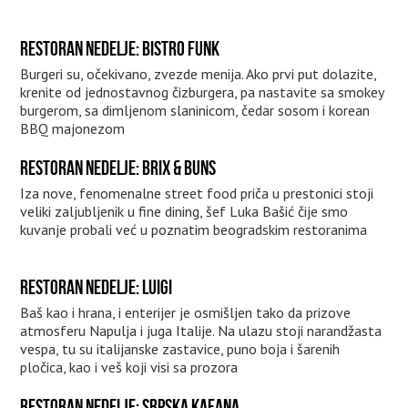
RESTORAN NEDELJE: BISTRO FUNK
Burgeri su, očekivano, zvezde menija. Ako prvi put dolazite,
krenite od jednostavnog čizburgera, pa nastavite sa smokey
burgerom, sa dimljenom slaninicom, čedar sosom i korean
BBQ majonezom
RESTORAN NEDELJE: BRIX & BUNS
Iza nove, fenomenalne street food priča u prestonici stoji
veliki zaljubljenik u fine dining, šef Luka Bašić čije smo
kuvanje probali već u poznatim beogradskim restoranima
RESTORAN NEDELJE: LUIGI
Baš kao i hrana, i enterijer je osmišljen tako da prizove
atmosferu Napulja i juga Italije. Na ulazu stoji narandžasta
vespa, tu su italijanske zastavice, puno boja i šarenih
pločica, kao i veš koji visi sa prozora
RESTORAN NEDELJE: SRPSKA KAFANA