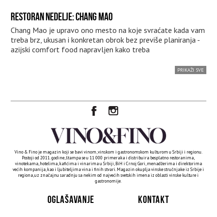
RESTORAN NEDELJE: CHANG MAO
Chang Mao je upravo ono mesto na koje svraćate kada vam
treba brz, ukusan i konkretan obrok bez previše planiranja -
azijski comfort food napravljen kako treba
PRIKAŽI SVE
Vino & Fino je magazin koji se bavi vinom, vinskom i gastronomskom kulturom u Srbiji i regionu.
Postoji od 2011. godine, štampa se u 11 000 primeraka i distribuira besplatno restoranima,
vinotekama, hotelima, kafićima i vinarima u Srbiji, BiH i Crnoj Gori, menadžerima i direktorima
većih kompanija, kao i ljubiteljima vina i finih stvari. Magazin okuplja vinske stručnjake iz Srbije i
regiona, uz značajnu saradnju sa nekim od najvećih svetskih imena iz oblasti vinske kulture i
gastronomije.
OGLAŠAVANJE
KONTAKT