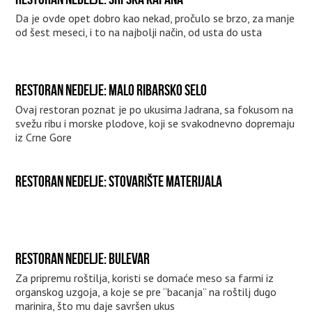
Da je ovde opet dobro kao nekad, pročulo se brzo, za manje
od šest meseci, i to na najbolji način, od usta do usta
RESTORAN NEDELJE: MALO RIBARSKO SELO
Ovaj restoran poznat je po ukusima Jadrana, sa fokusom na
svežu ribu i morske plodove, koji se svakodnevno dopremaju
iz Crne Gore
RESTORAN NEDELJE: STOVARIŠTE MATERIJALA
RESTORAN NEDELJE: BULEVAR
Za pripremu roštilja, koristi se domaće meso sa farmi iz
organskog uzgoja, a koje se pre “bacanja” na roštilj dugo
marinira, što mu daje savršen ukus