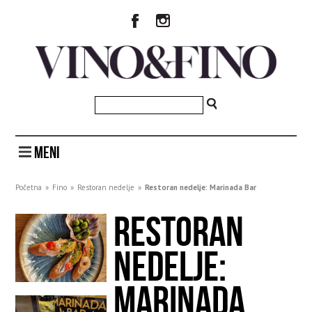
MENI
Početna
»
Fino
»
Restoran nedelje
»
Restoran nedelje: Marinada Bar
RESTORAN
NEDELJE:
MARINADA