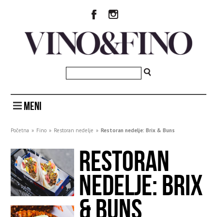
MENI
Početna
»
Fino
»
Restoran nedelje
»
Restoran nedelje: Brix & Buns
RESTORAN
NEDELJE: BRIX
& BUNS