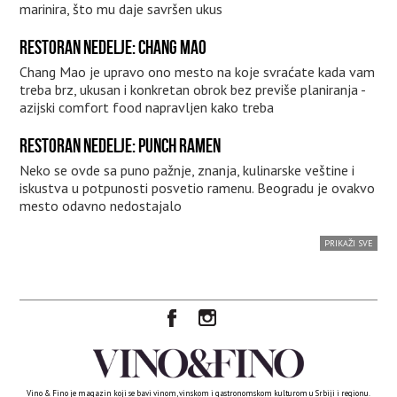
marinira, što mu daje savršen ukus
RESTORAN NEDELJE: CHANG MAO
Chang Mao je upravo ono mesto na koje svraćate kada vam
treba brz, ukusan i konkretan obrok bez previše planiranja -
azijski comfort food napravljen kako treba
RESTORAN NEDELJE: PUNCH RAMEN
Neko se ovde sa puno pažnje, znanja, kulinarske veštine i
iskustva u potpunosti posvetio ramenu. Beogradu je ovakvo
mesto odavno nedostajalo
PRIKAŽI SVE
Vino & Fino je magazin koji se bavi vinom, vinskom i gastronomskom kulturom u Srbiji i regionu.