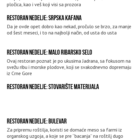
pločica, kao i veš koji visi sa prozora
RESTORAN NEDELJE: SRPSKA KAFANA
Da je ovde opet dobro kao nekad, pročulo se brzo, za manje
od šest meseci, i to na najbolji način, od usta do usta
RESTORAN NEDELJE: MALO RIBARSKO SELO
Ovaj restoran poznat je po ukusima Jadrana, sa fokusom na
svežu ribu i morske plodove, koji se svakodnevno dopremaju
iz Crne Gore
RESTORAN NEDELJE: STOVARIŠTE MATERIJALA
RESTORAN NEDELJE: BULEVAR
Za pripremu roštilja, koristi se domaće meso sa farmi iz
organskog uzgoja, a koje se pre “bacanja” na roštilj dugo