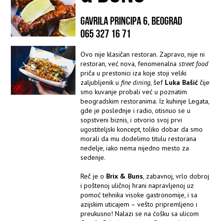
GAVRILA PRINCIPA 6, BEOGRAD
065 327 16 71
Ovo nije klasičan restoran. Zapravo, nije ni
restoran, već nova, fenomenalna
street food
priča u prestonici iza koje stoji veliki
zaljubljenik u
fine dining
, šef
Luka Bašić
čije
smo kuvanje probali već u poznatim
beogradskim restoranima. Iz kuhinje Legata,
gde je poslednje i radio, otisnuo se u
sopstveni biznis, i otvorio svoj prvi
ugostiteljski koncept, toliko dobar da smo
morali da mu dodelimo titulu restorana
nedelje, iako nema nijedno mesto za
sedenje.
Reč je o
Brix & Buns
, zabavnoj, vrlo dobroj
i poštenoj uličnoj hrani napravljenoj uz
pomoć tehnika visoke gastronomije, i sa
azijskim uticajem – vešto pripremljeno i
preukusno! Nalazi se na ćošku sa ulicom