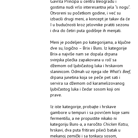
Gavrila Principa u centru Beogradu i
gostima nudi vrlo interesantna jela “s nogu”.
Otvoreni su početkom godine, i već su
izbacili drugi meni, a koncept je takav da će
I u budućnosti kroz jelovnike pratiti sezonu
i dva do četiri puta godišnje ih menjati.
Meni je podeljen po kategorijama, a ključne
dve su, logično – Brix i Buns. Iz kategorije
Brix-a najviše nam se dopala drpana
svinjska plećka zapakovana u
roll
sa
džemom od ljubičastog luka i hrskavom
slaninicom. Odmah uz njega ide
What’s Beef
,
drpana junetina koja se peče pet sati i
servira sa džemom od karamelizovanog
ljubičastog luka i čedar sosom koji oni
prave.
Iz iste kategorije, probajte i hrskave
gambore u tempuri i sa povrćem koje sami
fermentišu, a ne propustite nikako ni
kategoriju Buns-a, a naročito
Chicken Katsu
,
hrskavi, dva puta fritirani pileći batak u
mekanoj zemički i sa tonkacu sosom,