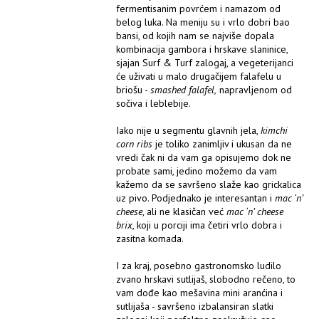
fermentisanim povrćem i namazom od
belog luka. Na meniju su i vrlo dobri bao
bansi, od kojih nam se najviše dopala
kombinacija gambora i hrskave slaninice,
sjajan Surf & Turf zalogaj, a vegeterijanci
će uživati u malo drugačijem falafelu u
briošu -
smashed falafel,
napravljenom od
sočiva i leblebije.
Iako nije u segmentu glavnih jela,
kimchi
corn ribs
je toliko zanimljiv i ukusan da ne
vredi čak ni da vam ga opisujemo dok ne
probate sami, jedino možemo da vam
kažemo da se savršeno slaže kao grickalica
uz pivo. Podjednako je interesantan i
mac ‘n’
cheese
, ali ne klasičan već
mac ‘n’ cheese
brix
, koji u porciji ima četiri vrlo dobra i
zasitna komada.
I za kraj, posebno gastronomsko ludilo
zvano hrskavi sutlijaš, slobodno rečeno, to
vam dođe kao mešavina mini aranćina i
sutlijaša - savršeno izbalansiran slatki