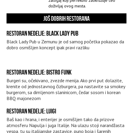
zalogaj koji perfektno zaokružuje ceo
doživljaj ovog mesta.
JOŠ DOBRIH RESTORANA
RESTORAN NEDELJE: BLACK LADY PUB
Black Lady Pub u Zemunu je od samog početka pokazao da
dobro osmišljen koncept ipak pravi razliku
RESTORAN NEDELJE: BISTRO FUNK
Burgeri su, očekivano, zvezde menija. Ako prvi put dolazite,
krenite od jednostavnog čizburgera, pa nastavite sa smokey
burgerom, sa dimljenom slaninicom, čedar sosom i korean
BBQ majonezom
RESTORAN NEDELJE: LUIGI
Baš kao i hrana, i enterijer je osmišljen tako da prizove
atmosferu Napulja i juga Italije. Na ulazu stoji narandžasta
vespa, tu su italijanske zastavice, puno boja i šarenih