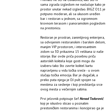
sama zgrada izgledom ne naslućuje kako je
prostor unutar nekad izgledao. BIGZ O11 je
potpuno moderan, ali sa ukusom uređen
bar i restoran u jednom, sa ogromnom
krovnom terasom i panoramskim pogledom
na prestonicu.
Restoran je prostran, zanimljivog enterijera,
sa odvojenim restoranskim i barskim delom,
manjim VIP prostorom, i interesantnim
zidom sa 3D prikazima 15 velikana iz naše
istorije. Bar ovde priča posebnu priču
autorskih koktela koje gosti mogu da
izaberu tako što zavrte koktel kartu
napravljenu u vidu točka sreće - u ovom
slučaju točka emocija. Bar je dugačak, a
preko puta njega je DJ pult spojen sa
mestima za sedenje i koji predstavlja srce
ovog mesta u večernjim satima.
Prvi jelovnik potpisuje šef
Nenad Todorović
koji je iskustvo sticao u poznatim
prestoničkim restoranima i koncipirao ga je