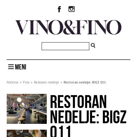
MENI
Početna
»
Fino
»
Restoran nedelje
»
Restoran nedelje: BIGZ 011
RESTORAN
NEDELJE: BIGZ
011