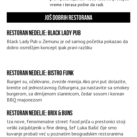
vreme i terasa počne da radi.
JOŠ DOBRIH RESTORANA
RESTORAN NEDELJE: BLACK LADY PUB
Black Lady Pub u Zemunu je od samog početka pokazao da
dobro osmišljen koncept ipak pravi razliku
RESTORAN NEDELJE: BISTRO FUNK
Burgeri su, očekivano, zvezde menija. Ako prvi put dolazite,
krenite od jednostavnog čizburgera, pa nastavite sa smokey
burgerom, sa dimljenom slaninicom, čedar sosom i korean
BBQ majonezom
RESTORAN NEDELJE: BRIX & BUNS
Iza nove, fenomenalne street food priča u prestonici stoji
veliki zaljubljenik u fine dining, šef Luka Bašić čije smo
kuvanje probali već u poznatim beogradskim restoranima