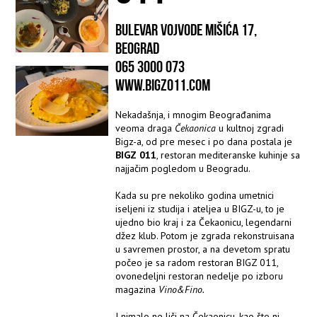
BULEVAR VOJVODE MIŠIĆA 17,
BEOGRAD
065 3000 073
WWW.BIGZ011.COM
Nekadašnja, i mnogim Beograđanima
veoma draga
Čekaonica
u kultnoj zgradi
Bigz-a, od pre mesec i po dana postala je
BIGZ 011
, restoran mediteranske kuhinje sa
najjačim pogledom u Beogradu.
Kada su pre nekoliko godina umetnici
iseljeni iz studija i ateljea u BIGZ-u, to je
ujedno bio kraj i za Čekaonicu, legendarni
džez klub. Potom je zgrada rekonstruisana
u savremen prostor, a na devetom spratu
počeo je sa radom restoran BIGZ 011,
ovonedeljni restoran nedelje po izboru
magazina
Vino&Fino.
I nimalo ne liči na Čekaonicu, kao što ni