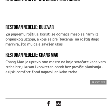
RESTORAN NEDELJE: BULEVAR
Za pripremu roštilja, koristi se domaće meso sa farmi iz
organskog uzgoja, a koje se pre “bacanja” na roštilj dugo
marinira, što mu daje savršen ukus
RESTORAN NEDELJE: CHANG MAO
Chang Mao je upravo ono mesto na koje svraćate kada vam
treba brz, ukusan i konkretan obrok bez previše planiranja -
azijski comfort food napravljen kako treba
PRIKAŽI SVE