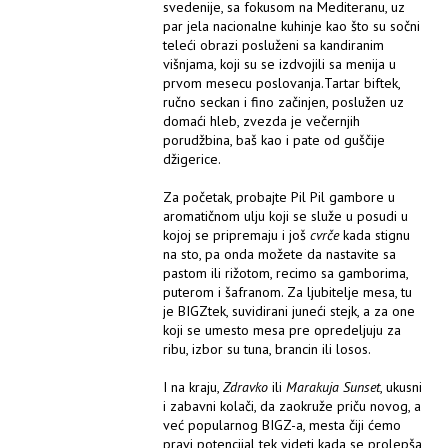
svedenije, sa fokusom na Mediteranu, uz
par jela nacionalne kuhinje kao što su sočni
teleći obrazi posluženi sa kandiranim
višnjama, koji su se izdvojili sa menija u
prvom mesecu poslovanja.Tartar biftek,
ručno seckan i fino začinjen, poslužen uz
domaći hleb, zvezda je večernjih
porudžbina, baš kao i pate od guščije
džigerice.
Za početak, probajte Pil Pil gambore u
aromatičnom ulju koji se služe u posudi u
kojoj se pripremaju i još
cvrče
kada stignu
na sto, pa onda možete da nastavite sa
pastom ili rižotom, recimo sa gamborima,
puterom i šafranom. Za ljubitelje mesa, tu
je BIGZtek, suvidirani juneći stejk, a za one
koji se umesto mesa pre opredeljuju za
ribu, izbor su tuna, brancin ili losos.
I na kraju,
Zdravko
ili
Marakuja Sunset
, ukusni
i zabavni kolači, da zaokruže priču novog, a
već popularnog BIGZ-a, mesta čiji ćemo
pravi potencijal tek videti kada se prolepša