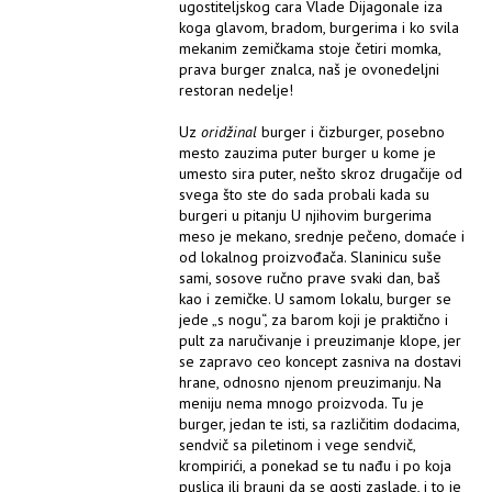
ugostiteljskog cara Vlade Dijagonale iza
koga glavom, bradom, burgerima i ko svila
mekanim zemičkama stoje četiri momka,
prava burger znalca, naš je ovonedeljni
restoran nedelje!
Uz
oridžinal
burger i čizburger, posebno
mesto zauzima puter burger u kome je
umesto sira puter, nešto skroz drugačije od
svega što ste do sada probali kada su
burgeri u pitanju U njihovim burgerima
meso je mekano, srednje pečeno, domaće i
od lokalnog proizvođača. Slaninicu suše
sami, sosove ručno prave svaki dan, baš
kao i zemičke. U samom lokalu, burger se
jede „s nogu“, za barom koji je praktično i
pult za naručivanje i preuzimanje klope, jer
se zapravo ceo koncept zasniva na dostavi
hrane, odnosno njenom preuzimanju. Na
meniju nema mnogo proizvoda. Tu je
burger, jedan te isti, sa različitim dodacima,
sendvič sa piletinom i vege sendvič,
krompirići, a ponekad se tu nađu i po koja
puslica ili brauni da se gosti zaslade, i to je