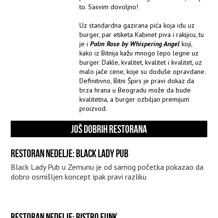
to. Sasvim dovoljno!
Uz standardna gazirana pića koja idu uz
burger, par etiketa Kabinet piva i rakijicu, tu
je i
Palm Rose by Whispering Angel
koji,
kako iz Bitnija kažu mnogo lepo legne uz
burger. Dakle, kvalitet, kvalitet i kvalitet, uz
malo jače cene, koje su doduše opravdane.
Definitivno, Bitni Špirs je pravi dokaz da
brza hrana u Beogradu može da bude
kvalitetna, a burger ozbiljan premijum
proizvod.
JOŠ DOBRIH RESTORANA
RESTORAN NEDELJE: BLACK LADY PUB
Black Lady Pub u Zemunu je od samog početka pokazao da
dobro osmišljen koncept ipak pravi razliku
RESTORAN NEDELJE: BISTRO FUNK