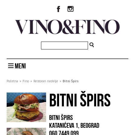
MENI
Početna
»
Fino
»
Restoran nedelje
»
Bitni Špirs
BITNI ŠPIRS
BITNI ŠPIRS
KATANIĆEVA 1, BEOGRAD
060 7449 099