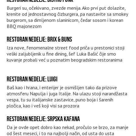
Burgeri su, očekivano, zvezde menija. Ako prvi put dolazite,
krenite od jednostavnog čizburgera, pa nastavite sa smokey
burgerom, sa dimljenom slaninicom, čedar sosom i korean
BBQ majonezom
RESTORAN NEDELJE: BRIX & BUNS
Iza nove, fenomenalne street food priča u prestonici stoji
veliki zaljubljenik u fine dining, šef Luka Bašić čije smo
kuvanje probali već u poznatim beogradskim restoranima
RESTORAN NEDELJE: LUIGI
Baš kao i hrana, i enterijer je osmišljen tako da prizove
atmosferu Napulja i juga Italije. Na ulazu stoji narandžasta
vespa, tu su italijanske zastavice, puno boja i šarenih
pločica, kao i veš koji visi sa prozora
RESTORAN NEDELJE: SRPSKA KAFANA
Da je ovde opet dobro kao nekad, pročulo se brzo, za manje
od šest meseci, i to na najbolji način, od usta do usta