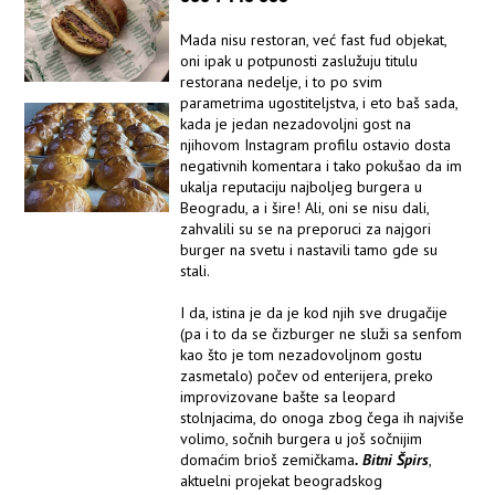
Mada nisu restoran, već fast fud objekat,
oni ipak u potpunosti zaslužuju titulu
restorana nedelje, i to po svim
parametrima ugostiteljstva, i eto baš sada,
kada je jedan nezadovoljni gost na
njihovom Instagram profilu ostavio dosta
negativnih komentara i tako pokušao da im
ukalja reputaciju najboljeg burgera u
Beogradu, a i šire! Ali, oni se nisu dali,
zahvalili su se na preporuci za najgori
burger na svetu i nastavili tamo gde su
stali.
I da, istina je da je kod njih sve drugačije
(pa i to da se čizburger ne služi sa senfom
kao što je tom nezadovoljnom gostu
zasmetalo) počev od enterijera, preko
improvizovane bašte sa leopard
stolnjacima, do onoga zbog čega ih najviše
volimo, sočnih burgera u još sočnijim
domaćim brioš zemičkama
. Bitni Špirs
,
aktuelni projekat beogradskog