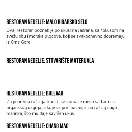
RESTORAN NEDELJE: MALO RIBARSKO SELO
Ovaj restoran poznat je po ukusima Jadrana, sa fokusom na
svežu ribu i morske plodove, koji se svakodnevno dopremaju
iz Crne Gore
RESTORAN NEDELJE: STOVARIŠTE MATERIJALA
RESTORAN NEDELJE: BULEVAR
Za pripremu roštilja, koristi se domaće meso sa farmi iz
organskog uzgoja, a koje se pre “bacanja” na roštilj dugo
marinira, što mu daje savršen ukus
RESTORAN NEDELJE: CHANG MAO